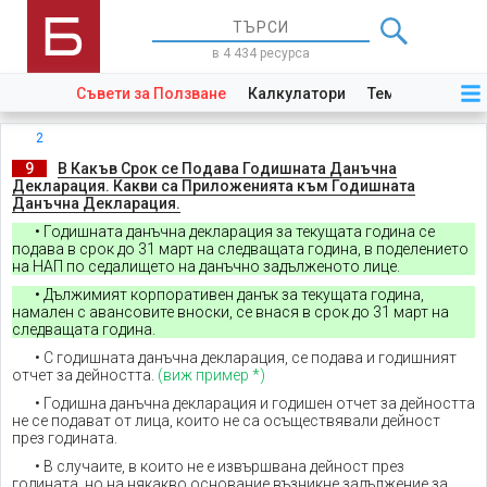
в 4 434 ресурса
Съвети за Ползване
Калкулатори
Теми
Закони
2
._
9
_.
В Какъв Срок се Подава Годишната Данъчна
Декларация. Какви са Приложенията към Годишната
Данъчна Декларация.
• Годишната данъчна декларация за текущата година се
подава в срок до 31 март на следващата година, в поделението
на НАП по седалището на данъчно задълженото лице.
• Дължимият корпоративен данък за текущата година,
намален с авансовите вноски, се внася в срок до 31 март на
следващата година.
• С годишната данъчна декларация, се подава и годишният
отчет за дейността.
(виж пример *)
• Годишна данъчна декларация и годишен отчет за дейността
не се подават от лица, които не са осъществявали дейност
през годината.
• В случаите, в които не е извършвана дейност през
годината, но на някакво основание възникне задължение за