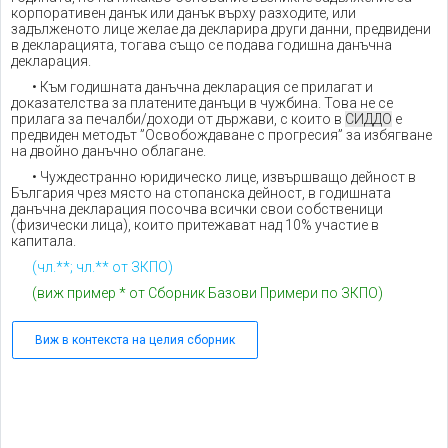
корпоративен данък или данък върху разходите, или
задълженото лице желае да декларира други данни, предвидени
в декларацията, тогава също се подава годишна данъчна
декларация.
• Към годишната данъчна декларация се прилагат и
доказателства за платените данъци в чужбина. Това не се
прилага за печалби/доходи от държави, с които в
СИДДО
е
предвиден методът ”Освобождаване с прогресия” за избягване
на двойно данъчно облагане.
• Чуждестранно юридическо лице, извършващо дейност в
България чрез място на стопанска дейност, в годишната
данъчна декларация посочва всички свои собственици
(физически лица), които притежават над 10% участие в
капитала.
(чл.**; чл.** от ЗКПО)
(виж пример * от Сборник Базови Примери по ЗКПО)
Виж в контекста на целия сборник