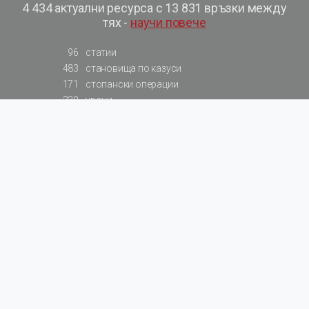
4 434 актуални ресурса с 13 831 връзки между
тях -
научи повече
96
статии
483
становища по казуси
171
стопански операции
230
уроци
575
базови примери към членове
217
сметки от сметкоплан
140
видеоуроци
177
примерни документи
31
калкулатори
129
примери към калкулатори
200
фишове на НАП
578
резюмирани разпоредби
819
резюмирана съдебна практика
66
резюмирани указания от институции
522
нормативни актове