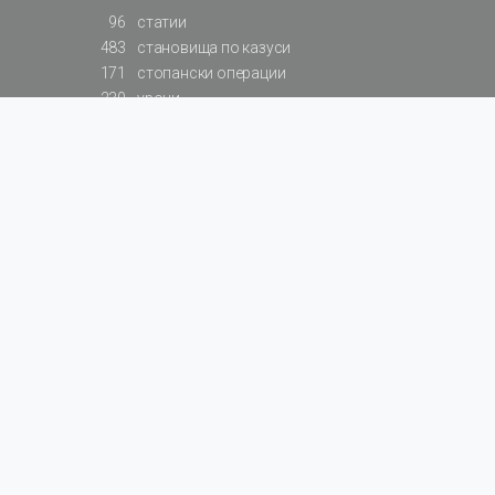
96
статии
483
становища по казуси
171
стопански операции
230
уроци
575
базови примери към членове
217
сметки от сметкоплан
140
видеоуроци
177
примерни документи
31
калкулатори
129
примери към калкулатори
200
фишове на НАП
578
резюмирани разпоредби
819
резюмирана съдебна практика
66
резюмирани указания от институции
522
нормативни актове
За БАЛАНС.bg
Общи условия
Поверителност