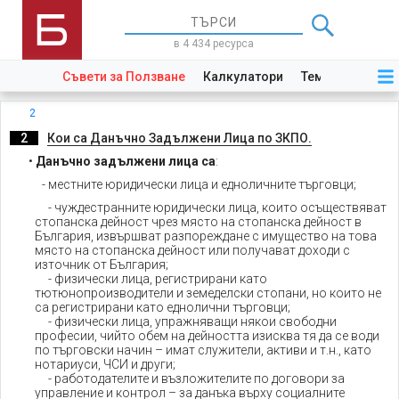
в 4 434 ресурса
Съвети за Ползване
Калкулатори
Теми
Закони
2
._
2
_.
Кои са Данъчно Задължени Лица по ЗКПО.
•
Данъчно задължени лица
са
:
- местните юридически лица и едноличните търговци;
- чуждестранните юридически лица, които осъществяват
стопанска дейност чрез място на стопанска дейност в
България, извършват разпореждане с имущество на това
място на стопанска дейност или получават доходи с
източник от България;
- физически лица, регистрирани като
тютюнопроизводители и земеделски стопани, но които не
са регистрирани като еднолични търговци;
- физически лица, упражняващи някои свободни
професии, чийто обем на дейността изисква тя да се води
по търговски начин – имат служители, активи и т.н., като
нотариуси, ЧСИ и други;
- работодателите и възложителите по договори за
управление и контрол – за данъка върху социалните