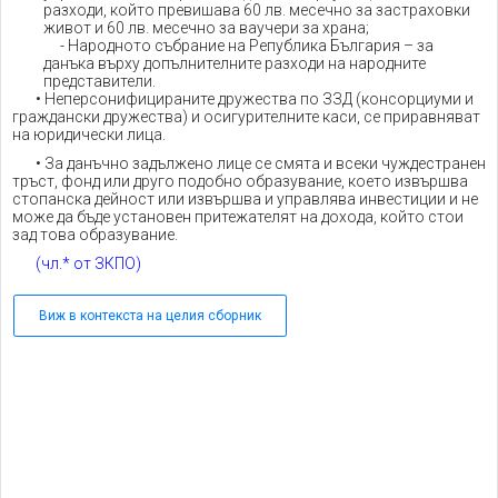
разходи, който превишава 60 лв. месечно за застраховки
живот и 60 лв. месечно за ваучери за храна;
- Народното събрание на Република България – за
данъка върху допълнителните разходи на народните
представители.
• Неперсонифицираните дружества по ЗЗД (консорциуми и
граждански дружества) и осигурителните каси, се приравняват
на юридически лица.
• За данъчно задължено лице се смята и всеки чуждестранен
тръст, фонд или друго подобно образувание, което извършва
стопанска дейност или извършва и управлява инвестиции и не
може да бъде установен притежателят на дохода, който стои
зад това образувание.
(чл.* от ЗКПО)
Виж в контекста на целия сборник