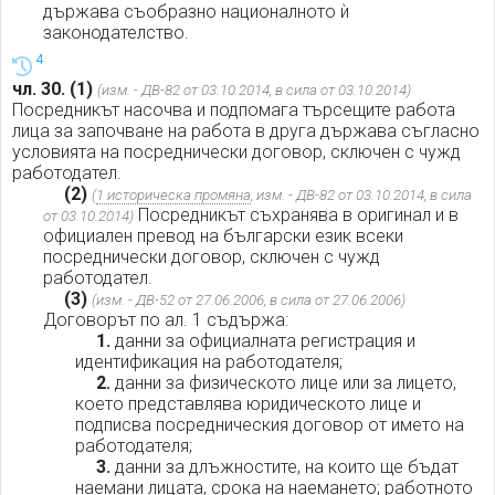
държава съобразно националното ѝ
законодателство.
4
чл. 30.
(1)
(изм. - ДВ-82 от 03.10.2014, в сила от 03.10.2014)
Посредникът насочва и подпомага търсещите работа
лица за започване на работа в друга държава съгласно
условията на посреднически договор, сключен с чужд
работодател.
(2)
(
1 историческа промяна
, изм. - ДВ-82 от 03.10.2014, в сила
Посредникът съхранява в оригинал и в
от 03.10.2014)
официален превод на български език всеки
посреднически договор, сключен с чужд
работодател.
(3)
(изм. - ДВ-52 от 27.06.2006, в сила от 27.06.2006)
Договорът по ал. 1 съдържа:
1.
данни за официалната регистрация и
идентификация на работодателя;
2.
данни за физическото лице или за лицето,
което представлява юридическото лице и
подписва посредническия договор от името на
работодателя;
3.
данни за длъжностите, на които ще бъдат
наемани лицата, срока на наемането; работното