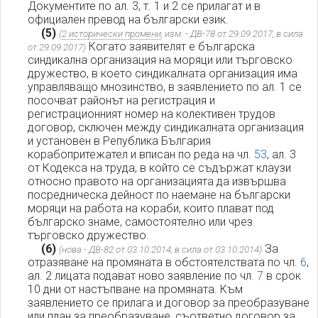
Документите по ал. 3, т. 1 и 2 се прилагат и в
официален превод на български език.
(5)
(
2 исторически промени
, изм. - ДВ-78 от 29.09.2017, в сила
Когато заявителят е българска
от 29.09.2017)
синдикална организация на моряци или търговско
дружество, в което синдикалната организация има
управляващо мнозинство, в заявлението по ал. 1 се
посочват районът на регистрация и
регистрационният номер на колективен трудов
договор, сключен между синдикалната организация
и установен в Република България
корабопритежател и вписан по реда на чл.
53
, ал. 3
от Кодекса на труда, в който се съдържат клаузи
относно правото на организацията да извършва
посредническа дейност по наемане на български
моряци на работа на кораби, които плават под
българско знаме, самостоятелно или чрез
търговско дружество.
(6)
За
(нова - ДВ-82 от 03.10.2014, в сила от 03.10.2014)
отразяване на промяната в обстоятелствата по чл.
6
,
ал. 2 лицата подават ново заявление по чл.
7
в срок
10 дни от настъпване на промяната. Към
заявлението се прилага и договор за преобразуване
или план за преобразуване, съответно договор за