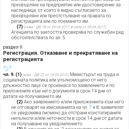
прехвърляне на предприятие или удостоверение за
наследници, от които е видно съгласието за
прехвърляне или преотстъпване на правата по
регистрацията или по поемането им.
(7)
(нова - ДВ-78 от 29.09.2017, в сила от 29.09.2017)
Агенцията по заетостта проверява по служебен ред
обстоятелствата по ал. 5.
раздел II
Регистрация. Отказване и прекратяване на
регистрацията
2
чл. 9.
(1)
Министърът на труда и
(изм. - ДВ-22 от 19.03.2010)
социалната политика или упълномощено от него
длъжностно лице се произнася по заявлението и по
приложените към него документи в срок 14 дни от
датата на получаването им.
(2)
Ако заявлението и/или приложенията към него
не отговарят на изискванията на чл.
7
и 8, заявителят
се уведомява писмено да отстрани констатираните
непълноти и/или неточности в срок 14 дни от датата
на получаване на уведомлението.