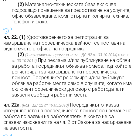
(2)
Материално-техническата база включва
подходящо помещение за предоставяне на услугите,
офис обзавеждане, компютърна и копирна техника,
телефон и факс.
3
чл. 22.
(1)
Удостоверението за регистрация за
извършване на посредническа дейност се поставя на
видно място в офиса на посредника.
(2)
(
1 историческа промяна
, изм. - ДВ-82 от 03.10.2014, в сила
При реклама и/или публикуване на обяви
от 03.10.2014)
за работа посредникът обявява номера, под който е
регистриран за извършване на посредническа
дейност. Посредникът рекламира и/или публикува
обяви за работни места само в случаите, когато има
сключен посреднически договор с работодател и
заявени свободни работни места.
чл. 22а.
Посредникът отказва
(нов - ДВ-22 от 19.03.2010)
извършването на посредническа дейност по наемане на
работа по заявки на работодатели, в които не са
спазени изискванията на чл. 2 от Закона за насърчаване
на заетостта.
4