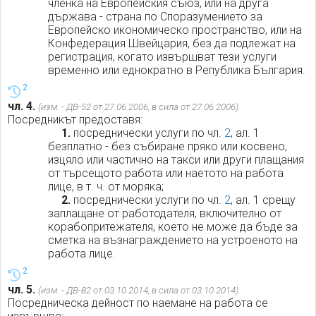
членка на Европейския съюз, или на друга
държава - страна по Споразумението за
Европейско икономическо пространство, или на
Конфедерация Швейцария, без да подлежат на
регистрация, когато извършват тези услуги
временно или еднократно в Република България.
2
чл. 4.
(изм. - ДВ-52 от 27.06.2006, в сила от 27.06.2006)
Посредникът предоставя:
1.
посреднически услуги по чл.
2
, ал. 1
безплатно - без събиране пряко или косвено,
изцяло или частично на такси или други плащания
от търсещото работа или наетото на работа
лице, в т. ч. от моряка;
2.
посреднически услуги по чл.
2
, ал. 1 срещу
заплащане от работодателя, включително от
корабопритежателя, което не може да бъде за
сметка на възнаграждението на устроеното на
работа лице.
2
чл. 5.
(изм. - ДВ-82 от 03.10.2014, в сила от 03.10.2014)
Посредническа дейност по наемане на работа се