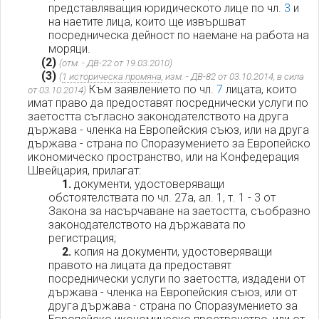
представляващия юридическото лице по чл.
3
и
на наетите лица, които ще извършват
посредническа дейност по наемане на работа на
моряци.
(2)
(отм. - ДВ-22 от 19.03.2010)
(3)
(
1 историческа промяна
, изм. - ДВ-82 от 03.10.2014, в сила
Към заявлението по чл.
7
лицата, които
от 03.10.2014)
имат право да предоставят посреднически услуги по
заетостта съгласно законодателството на друга
държава - членка на Европейския съюз, или на друга
държава - страна по Споразумението за Европейско
икономическо пространство, или на Конфедерация
Швейцария, прилагат:
1.
документи, удостоверяващи
обстоятелствата по чл. 27а, ал. 1, т. 1 - 3 от
Закона за насърчаване на заетостта, съобразно
законодателството на държавата по
регистрация;
2.
копия на документи, удостоверяващи
правото на лицата да предоставят
посреднически услуги по заетостта, издадени от
държава - членка на Европейския съюз, или от
друга държава - страна по Споразумението за