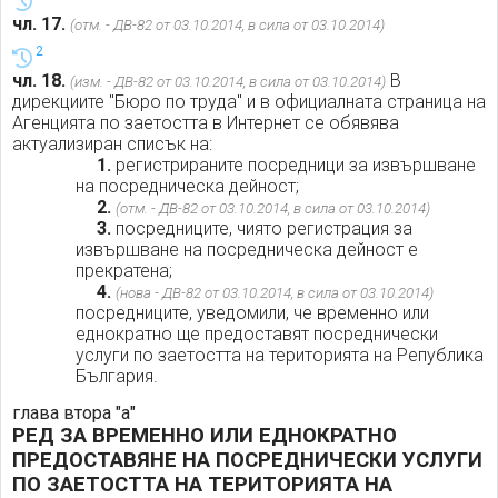
чл. 17.
(отм. - ДВ-82 от 03.10.2014, в сила от 03.10.2014)
2
чл. 18.
В
(изм. - ДВ-82 от 03.10.2014, в сила от 03.10.2014)
дирекциите "Бюро по труда" и в официалната страница на
Агенцията по заетостта в Интернет се обявява
актуализиран списък на:
1.
регистрираните посредници за извършване
на посредническа дейност;
2.
(отм. - ДВ-82 от 03.10.2014, в сила от 03.10.2014)
3.
посредниците, чиято регистрация за
извършване на посредническа дейност е
прекратена;
4.
(нова - ДВ-82 от 03.10.2014, в сила от 03.10.2014)
посредниците, уведомили, че временно или
еднократно ще предоставят посреднически
услуги по заетостта на територията на Република
България.
глава втора "а"
РЕД ЗА ВРЕМЕННО ИЛИ ЕДНОКРАТНО
ПРЕДОСТАВЯНЕ НА ПОСРЕДНИЧЕСКИ УСЛУГИ
ПО ЗАЕТОСТТА НА ТЕРИТОРИЯТА НА