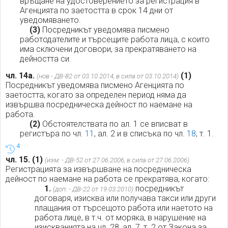
връщане на удостоверението за регистрация в
Агенцията по заетостта в срок 14 дни от
уведомяването.
(3)
Посредникът уведомява писмено
работодателите и търсещите работа лица, с които
има сключени договори, за прекратяването на
дейността си.
чл. 14а.
(1)
(нов - ДВ-82 от 03.10.2014, в сила от 03.10.2014)
Посредникът уведомява писмено Агенцията по
заетостта, когато за определен период няма да
извършва посредническа дейност по наемане на
работа.
(2)
Обстоятелствата по ал. 1 се вписват в
регистъра по чл.
11
, ал. 2 и в списъка по чл.
18
, т. 1.
4
чл. 15.
(1)
(изм. - ДВ-52 от 27.06.2006, в сила от 27.06.2006)
Регистрацията за извършване на посредническа
дейност по наемане на работа се прекратява, когато:
1.
посредникът
(доп. - ДВ-22 от 19.03.2010)
договаря, изисква или получава такси или други
плащания от търсещото работа или наетото на
работа лице, в т.ч. от моряка, в нарушение на
изискванията на чл. 28, ал. 7, т. 2 от Закона за