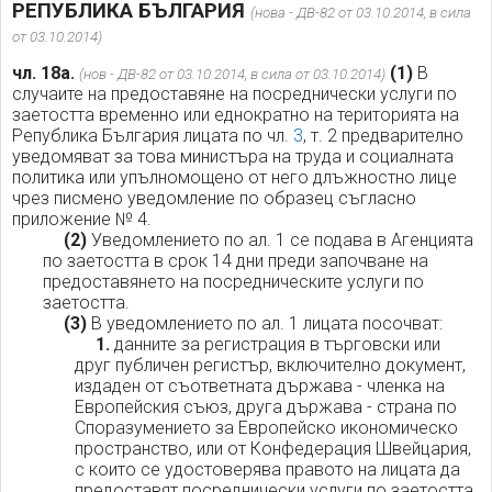
РЕПУБЛИКА БЪЛГАРИЯ
(нова - ДВ-82 от 03.10.2014, в сила
от 03.10.2014)
чл. 18а.
(1)
В
(нов - ДВ-82 от 03.10.2014, в сила от 03.10.2014)
случаите на предоставяне на посреднически услуги по
заетостта временно или еднократно на територията на
Република България лицата по чл.
3
, т. 2 предварително
уведомяват за това министъра на труда и социалната
политика или упълномощено от него длъжностно лице
чрез писмено уведомление по образец съгласно
приложение № 4.
(2)
Уведомлението по ал. 1 се подава в Агенцията
по заетостта в срок 14 дни преди започване на
предоставянето на посредническите услуги по
заетостта.
(3)
В уведомлението по ал. 1 лицата посочват:
1.
данните за регистрация в търговски или
друг публичен регистър, включително документ,
издаден от съответната държава - членка на
Европейския съюз, друга държава - страна по
Споразумението за Европейско икономическо
пространство, или от Конфедерация Швейцария,
с които се удостоверява правото на лицата да
предоставят посреднически услуги по заетостта