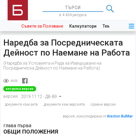
в 4 434 ресурса
Съвети за Ползване
Калкулатори
Теми
Закони
Наредба за Посредническата
Дейност по Наемане на Работа
(Наредба за Условията и Реда за Извършване на
Посредническа Дейност по Наемане на Работа)
4658
актуална версия
версия:
2019.11.12 - ДВ-89
документи към акта
документи към версията
сравни версии
версия, консолидирана от
Kreston BulMar
глава първа
ОБЩИ ПОЛОЖЕНИЯ