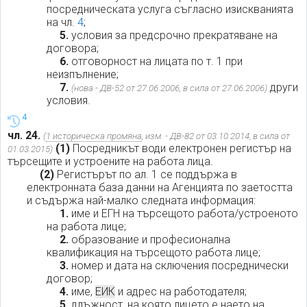
посредническата услуга съгласно изискванията
на чл.
4
;
5.
условия за предсрочно прекратяване на
договора;
6.
отговорност на лицата по т. 1 при
неизпълнение;
7.
други
(нова - ДВ-52 от 27.06.2006, в сила от 27.06.2006)
условия.
4
чл. 24.
(
1 историческа промяна
, изм. - ДВ-82 от 03.10.2014, в сила от
(1)
Посредникът води електронен регистър на
01.03.2015)
търсещите и устроените на работа лица.
(2)
Регистърът по ал. 1 се поддържа в
електронната база данни на Агенцията по заетостта
и съдържа най-малко следната информация:
1.
име и ЕГН на търсещото работа/устроеното
на работа лице;
2.
образование и професионална
квалификация на търсещото работа лице;
3.
номер и дата на сключения посреднически
договор;
4.
име,
ЕИК
и адрес на работодателя;
5.
длъжност, на която лицето е наето на