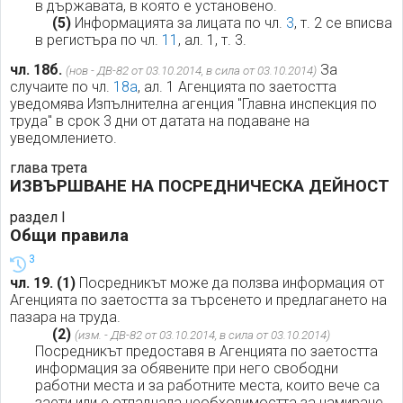
в държавата, в която е установено.
(5)
Информацията за лицата по чл.
3
, т. 2 се вписва
в регистъра по чл.
11
, ал. 1, т. 3.
чл. 18б.
За
(нов - ДВ-82 от 03.10.2014, в сила от 03.10.2014)
случаите по чл.
18а
, ал. 1 Агенцията по заетостта
уведомява Изпълнителна агенция "Главна инспекция по
труда" в срок 3 дни от датата на подаване на
уведомлението.
глава трета
ИЗВЪРШВАНЕ НА ПОСРЕДНИЧЕСКА ДЕЙНОСТ
раздел I
Общи правила
3
чл. 19.
(1)
Посредникът може да ползва информация от
Агенцията по заетостта за търсенето и предлагането на
пазара на труда.
(2)
(изм. - ДВ-82 от 03.10.2014, в сила от 03.10.2014)
Посредникът предоставя в Агенцията по заетостта
информация за обявените при него свободни
работни места и за работните места, които вече са
заети или е отпаднала необходимостта за намиране