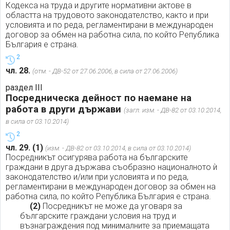
Кодекса на труда и другите нормативни актове в
областта на трудовото законодателство, както и при
условията и по реда, регламентирани в международен
договор за обмен на работна сила, по който Република
България е страна.
2
чл. 28.
(отм. - ДВ-52 от 27.06.2006, в сила от 27.06.2006)
раздел III
Посредническа дейност по наемане на
работа в други държави
(загл. изм. - ДВ-82 от 03.10.2014,
в сила от 03.10.2014)
2
чл. 29.
(1)
(изм. - ДВ-82 от 03.10.2014, в сила от 03.10.2014)
Посредникът осигурява работа на българските
граждани в друга държава съобразно националното ѝ
законодателство и/или при условията и по реда,
регламентирани в международен договор за обмен на
работна сила, по който Република България е страна.
(2)
Посредникът не може да уговаря за
българските граждани условия на труд и
възнаграждения под минималните за приемащата