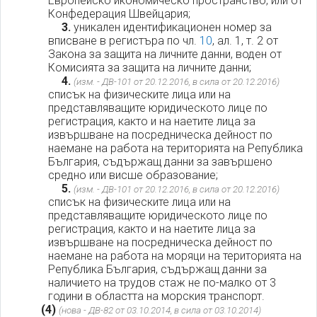
Европейско икономическо пространство, или от
Конфедерация Швейцария;
3.
уникален идентификационен номер за
вписване в регистъра по чл.
10
, ал. 1, т. 2 от
Закона за защита на личните данни, воден от
Комисията за защита на личните данни;
4.
(изм. - ДВ-101 от 20.12.2016, в сила от 20.12.2016)
списък на физическите лица или на
представляващите юридическото лице по
регистрация, както и на наетите лица за
извършване на посредническа дейност по
наемане на работа на територията на Република
България, съдържащ данни за завършено
средно или висше образование;
5.
(изм. - ДВ-101 от 20.12.2016, в сила от 20.12.2016)
списък на физическите лица или на
представляващите юридическото лице по
регистрация, както и на наетите лица за
извършване на посредническа дейност по
наемане на работа на моряци на територията на
Република България, съдържащ данни за
наличието на трудов стаж не по-малко от 3
години в областта на морския транспорт.
(4)
(нова - ДВ-82 от 03.10.2014, в сила от 03.10.2014)