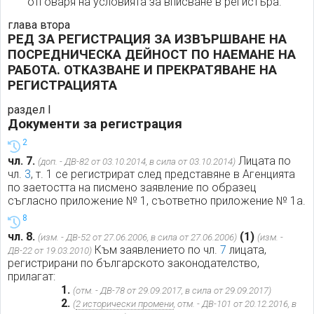
отговаря на условията за вписване в регистъра.
глава втора
РЕД ЗА РЕГИСТРАЦИЯ ЗА ИЗВЪРШВАНЕ НА
ПОСРЕДНИЧЕСКА ДЕЙНОСТ ПО НАЕМАНЕ НА
РАБОТА. ОТКАЗВАНЕ И ПРЕКРАТЯВАНЕ НА
РЕГИСТРАЦИЯТА
раздел I
Документи за регистрация
2
чл. 7.
Лицата по
(доп. - ДВ-82 от 03.10.2014, в сила от 03.10.2014)
чл.
3
, т. 1 се регистрират след представяне в Агенцията
по заетостта на писмено заявление по образец
съгласно приложение № 1, съответно приложение № 1а.
8
чл. 8.
(1)
(изм. - ДВ-52 от 27.06.2006, в сила от 27.06.2006)
(изм. -
Към заявлението по чл.
7
лицата,
ДВ-22 от 19.03.2010)
регистрирани по българското законодателство,
прилагат:
1.
(отм. - ДВ-78 от 29.09.2017, в сила от 29.09.2017)
2.
(
2 исторически промени
, отм. - ДВ-101 от 20.12.2016, в