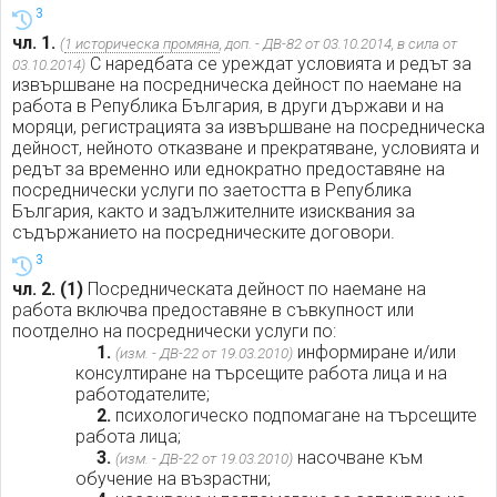
3
чл. 1.
(
1 историческа промяна
, доп. - ДВ-82 от 03.10.2014, в сила от
С наредбата се уреждат условията и редът за
03.10.2014)
извършване на посредническа дейност по наемане на
работа в Република България, в други държави и на
моряци, регистрацията за извършване на посредническа
дейност, нейното отказване и прекратяване, условията и
редът за временно или еднократно предоставяне на
посреднически услуги по заетостта в Република
България, както и задължителните изисквания за
съдържанието на посредническите договори.
3
чл. 2.
(1)
Посредническата дейност по наемане на
работа включва предоставяне в съвкупност или
поотделно на посреднически услуги по:
1.
информиране и/или
(изм. - ДВ-22 от 19.03.2010)
консултиране на търсещите работа лица и на
работодателите;
2.
психологическо подпомагане на търсещите
работа лица;
3.
насочване към
(изм. - ДВ-22 от 19.03.2010)
обучение на възрастни;