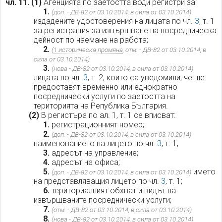
чл. 11.
(1)
Агенцията по заетостта води регистри за:
1.
(доп. - ДВ-82 от 03.10.2014, в сила от 03.10.2014)
издадените удостоверения на лицата по чл.
3
, т. 1
за регистрация за извършване на посредническа
дейност по наемане на работа;
2.
(
1 историческа промяна
, отм. - ДВ-82 от 03.10.2014, в
сила от 03.10.2014)
3.
(нова - ДВ-82 от 03.10.2014, в сила от 03.10.2014)
лицата по чл.
3
, т. 2, които са уведомили, че ще
предоставят временно или еднократно
посреднически услуги по заетостта на
територията на Република България.
(2)
В регистъра по ал. 1, т. 1 се вписват:
1.
регистрационният номер;
2.
(доп. - ДВ-82 от 03.10.2014, в сила от 03.10.2014)
наименованието на лицето по чл.
3
, т. 1;
3.
адресът на управление;
4.
адресът на офиса;
5.
името
(доп. - ДВ-82 от 03.10.2014, в сила от 03.10.2014)
на представляващия лицето по чл.
3
, т. 1;
6.
териториалният обхват и видът на
извършваните посреднически услуги;
7.
(отм. - ДВ-82 от 03.10.2014, в сила от 03.10.2014)
8.
(нова - ДВ-82 от 03.10.2014, в сила от 03.10.2014)