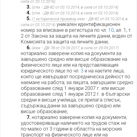
сила от 20.12.2016)
3.
(отм. - ДВ-82 от 03.10.2014, в сила от 03.10.2014)
4.
(отм. - ДВ-82 от 03.10.2014, в сила от 03.10.2014)
5.
(
1 историческа промяна
, изм. - ДВ-82 от 03.10.2014, в
уникален идентификационен
сила от 03.10.2014)
номер за вписване в регистъра по чл.
10
, ал. 1, т.
2 от Закона за защита на личните данни, воден от
Комисията за защита на личните данни;
6.
(изм. - ДВ-78 от 29.09.2017, в сила от 29.09.2017)
нотариално заверени копия на документи за
завършено средно или висше образование на
физическото лице или на представляващия
юридическото лице по чл.
3
и на наетите лица,
които ще извършват посредническа дейност по
наемане на работа; за лицата, завършили средно
образование след 1 януари 2007 г. или висше
образование след 1 януари 2012 г. в български
средни и висши училища, се прилага списък,
съдържащ данни за завършено средно или
висше образование;
7.
нотариално заверени копия на документи,
удостоверяващи наличието на трудов стаж не
по-малко от 3 години в областта на морския
транспорт на физическото лице или на