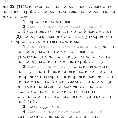
чл. 23.
(1)
За извършване на посредническа дейност по
наемане на работа посредникът сключва посреднически
договор със:
1.
търсещите работа лица;
2.
(изм. - ДВ-52 от 27.06.2006, в сила от 27.06.2006)
работодатели, включително корабопритежатели.
(2)
Посредническият договор между посредника
и търсещото работа лице съдържа:
1.
данни
(доп. - ДВ-82 от 03.10.2014, в сила от 03.10.2014)
за посредника, включително за лицето,
упълномощено да подпише договора от името
на посредника, и за търсещото работа лице;
2.
права и задължения
(изм. - ДВ-22 от 19.03.2010)
на лицата по т. 1, включително задължението на
посредника, извършващ посредническа дейност
по наемане на работа в чужбина или на моряци,
да възстанови изцяло разходите за престой и
транспорт на изпратените от него лица в
случаите, когато не са спазени изискванията на
чл.
32
и 37;
3.
срок на договора;
4.
(изм. - ДВ-52 от 27.06.2006, в сила от 27.06.2006)
финансовите условия за предоставяне на