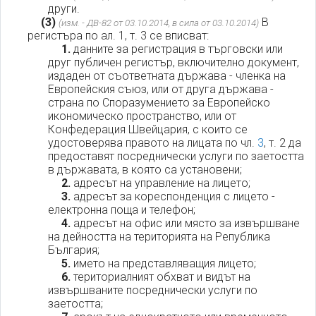
други.
(3)
В
(изм. - ДВ-82 от 03.10.2014, в сила от 03.10.2014)
регистъра по ал. 1, т. 3 се вписват:
1.
данните за регистрация в търговски или
друг публичен регистър, включително документ,
издаден от съответната държава - членка на
Европейския съюз, или от друга държава -
страна по Споразумението за Европейско
икономическо пространство, или от
Конфедерация Швейцария, с които се
удостоверява правото на лицата по чл.
3
, т. 2 да
предоставят посреднически услуги по заетостта
в държавата, в която са установени;
2.
адресът на управление на лицето;
3.
адресът за кореспонденция с лицето -
електронна поща и телефон;
4.
адресът на офис или място за извършване
на дейността на територията на Република
България;
5.
името на представляващия лицето;
6.
териториалният обхват и видът на
извършваните посреднически услуги по
заетостта;