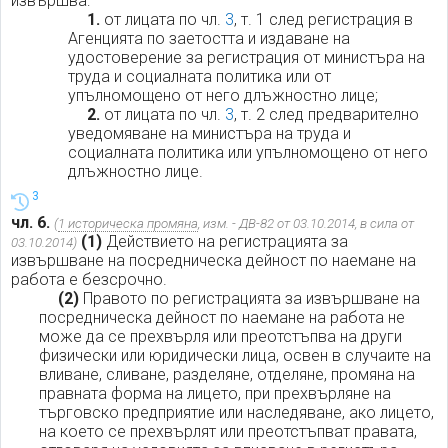
извършва:
1.
от лицата по чл.
3
, т. 1 след регистрация в
Агенцията по заетостта и издаване на
удостоверение за регистрация от министъра на
труда и социалната политика или от
упълномощено от него длъжностно лице;
2.
от лицата по чл.
3
, т. 2 след предварително
уведомяване на министъра на труда и
социалната политика или упълномощено от него
длъжностно лице.
3
чл. 6.
(
1 историческа промяна
, изм. - ДВ-82 от 03.10.2014, в сила от
(1)
Действието на регистрацията за
03.10.2014)
извършване на посредническа дейност по наемане на
работа е безсрочно.
(2)
Правото по регистрацията за извършване на
посредническа дейност по наемане на работа не
може да се прехвърля или преотстъпва на други
физически или юридически лица, освен в случаите на
вливане, сливане, разделяне, отделяне, промяна на
правната форма на лицето, при прехвърляне на
търговско предприятие или наследяване, ако лицето,
на което се прехвърлят или преотстъпват правата,