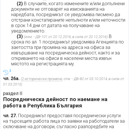
(2)
В случаите, когато изменените и/или допълнени
документи не отговарят на изискванията на
наредбата, посредникът се уведомява писмено да
отстрани констатираните непълноти и/или неточности
в срок 14 дни от датата на получаване на
уведомлението.
(3)
В
(изм. - ДВ-101 от 20.12.2016, в сила от 20.12.2016)
срока по ал. 1 посредникът уведомява Агенцията по
заетостта при промяна на адреса на офиса за
извършване на посредническа дейност, както и за
откриването на офиси в населени места извън
мястото на регистрацията му.
3
чл. 26а.
(
2 исторически промени
, отм. - ДВ-82 от 03.10.2014, в сила от
01.03.2015)
раздел II
Посредническа дейност по наемане на
работа в Република България
чл. 27.
Посредникът предоставя посреднически услуги
на търсещите работа лица по заявки на работодатели за
сключване на договори, съгласно разпоредбите на