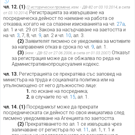
чл. 12.
(1)
(
2 исторически промени
, изм. - ДВ-82 от 03.10.2014, в сила
Регистрацията за извършване на
от 03.10.2014)
посредническа дейност по наемане на работа се
отказва, когато не са спазени изискванията на чл.
27а
,
ал. 1 и чл. 29 от Закона за насърчаване на заетостта и
на чл.
3
, 7, 8, чл.
9
, ал. 2 и чл.
10
, ал. 3.
(2)
Заявителят писмено се уведомява за мотивите
за направения отказ в срока по чл.
9
, ал. 1.
(3)
Отказът
(изм. - ДВ-52 от 27.06.2006, в сила от 01.03.2007)
за регистрация може да се обжалва по реда на
Административнопроцесуалния кодекс.
чл. 13.
Регистрацията се прекратява със заповед на
министъра на труда и социалната политика или на
упълномощено от него длъжностно лице:
1.
по искане на посредника;
2.
в случаите по чл.
15
, ал. 1.
чл. 14.
(1)
Посредникът може да прекрати
посредническата си дейност по своя инициатива след
писмено уведомяване на Агенцията по заетостта.
(2)
Прекратяването по ал. 1 се извършва чрез
заличаване от регистъра по чл.
11
, ал. 1, т. 1 и