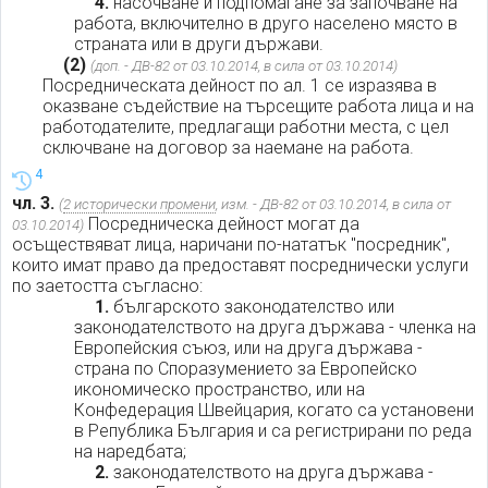
4.
насочване и подпомагане за започване на
работа, включително в друго населено място в
страната или в други държави.
(2)
(доп. - ДВ-82 от 03.10.2014, в сила от 03.10.2014)
Посредническата дейност по ал. 1 се изразява в
оказване съдействие на търсещите работа лица и на
работодателите, предлагащи работни места, с цел
сключване на договор за наемане на работа.
4
чл. 3.
(
2 исторически промени
, изм. - ДВ-82 от 03.10.2014, в сила от
Посредническа дейност могат да
03.10.2014)
осъществяват лица, наричани по-нататък "посредник",
които имат право да предоставят посреднически услуги
по заетостта съгласно:
1.
българското законодателство или
законодателството на друга държава - членка на
Европейския съюз, или на друга държава -
страна по Споразумението за Европейско
икономическо пространство, или на
Конфедерация Швейцария, когато са установени
в Република България и са регистрирани по реда
на наредбата;
2.
законодателството на друга държава -