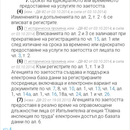
7.
срокът на еднократното или временното
предоставяне на услугите по заетостта.
(4)
(изм. - ДВ-82 от 03.10.2014, в сила от 03.10.2014)
Измененията и допълненията по ал. 2, т. 2 - 6 се
вписват в регистрите.
(5)
(
1 историческа промяна
, изм. - ДВ-82 от 03.10.2014, в сила
Вписванията по ал. 2 и 3 се заличават при
от 03.10.2014)
прекратяване на регистрацията по чл.
15
, ал. 1 или
след изтичане на срока за временно или еднократно
предоставяне на услуги по заетостта от лицата по
чл.
3
, т. 2.
(6)
(
1 историческа промяна
, изм. - ДВ-82 от 03.10.2014, в сила
Към регистрите по ал. 1, т. 1 и 3
от 03.10.2014)
Агенцията по заетостта създава и поддържа
електронна база данни за регистрираните
посредници, включваща и електронен вариант на
документите по чл.
7
, 8, чл.
10
, ал. 1, чл.
13
, чл.
14
, ал.
1, чл.
14а
, ал. 1, чл.
16
, 18а, чл.
24
, ал. 1 и чл.
26
.
(7)
Агенцията по заетостта
(нова - ДВ-22 от 19.03.2010)
предоставя в реално време на оправомощени
длъжностни лица от Изпълнителна агенция "Главна
инспекция по труда" електронен достъп до базата
данни по ал. 6.
4