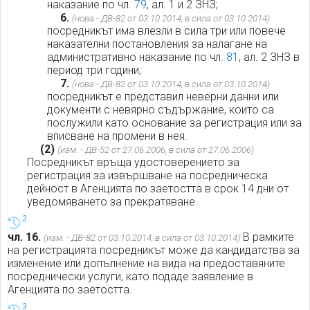
наказание по чл.
79
, ал. 1 и 2 ЗНЗ;
6.
(нова - ДВ-82 от 03.10.2014, в сила от 03.10.2014)
посредникът има влезли в сила три или повече
наказателни постановления за налагане на
административно наказание по чл.
81
, ал. 2 ЗНЗ в
период три години;
7.
(нова - ДВ-82 от 03.10.2014, в сила от 03.10.2014)
посредникът е представил неверни данни или
документи с невярно съдържание, които са
послужили като основание за регистрация или за
вписване на промени в нея.
(2)
(изм. - ДВ-52 от 27.06.2006, в сила от 27.06.2006)
Посредникът връща удостоверението за
регистрация за извършване на посредническа
дейност в Агенцията по заетостта в срок 14 дни от
уведомяването за прекратяване.
2
чл. 16.
В рамките
(изм. - ДВ-82 от 03.10.2014, в сила от 03.10.2014)
на регистрацията посредникът може да кандидатства за
изменение или допълнение на вида на предоставяните
посреднически услуги, като подаде заявление в
Агенцията по заетостта.
3