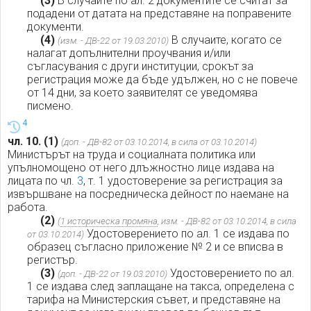
(3)
В случаите по ал. 2 документите се считат за
подадени от датата на представяне на поправените
документи.
(4)
В случаите, когато се
(изм. - ДВ-22 от 19.03.2010)
налагат допълнителни проучвания и/или
съгласувания с други институции, срокът за
регистрация може да бъде удължен, но с не повече
от 14 дни, за което заявителят се уведомява
писмено.
4
чл. 10.
(1)
(доп. - ДВ-82 от 03.10.2014, в сила от 03.10.2014)
Министърът на труда и социалната политика или
упълномощено от него длъжностно лице издава на
лицата по чл.
3
, т. 1 удостоверение за регистрация за
извършване на посредническа дейност по наемане на
работа.
(2)
(
1 историческа промяна
, изм. - ДВ-82 от 03.10.2014, в сила
Удостоверението по ал. 1 се издава по
от 03.10.2014)
образец съгласно приложение № 2 и се вписва в
регистър.
(3)
Удостоверението по ал.
(доп. - ДВ-22 от 19.03.2010)
1 се издава след заплащане на такса, определена с
тарифа на Министерския съвет, и представяне на