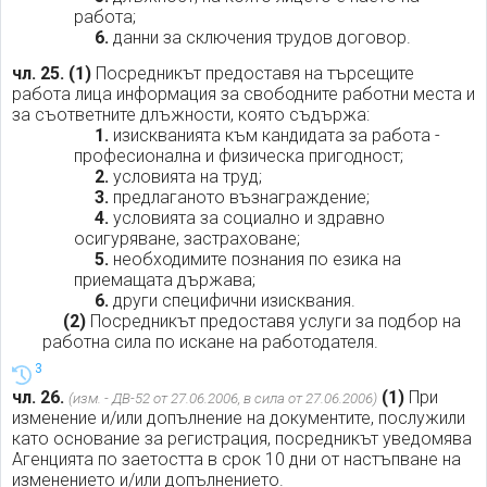
работа;
6.
данни за сключения трудов договор.
чл. 25.
(1)
Посредникът предоставя на търсещите
работа лица информация за свободните работни места и
за съответните длъжности, която съдържа:
1.
изискванията към кандидата за работа -
професионална и физическа пригодност;
2.
условията на труд;
3.
предлаганото възнаграждение;
4.
условията за социално и здравно
осигуряване, застраховане;
5.
необходимите познания по езика на
приемащата държава;
6.
други специфични изисквания.
(2)
Посредникът предоставя услуги за подбор на
работна сила по искане на работодателя.
3
чл. 26.
(1)
При
(изм. - ДВ-52 от 27.06.2006, в сила от 27.06.2006)
изменение и/или допълнение на документите, послужили
като основание за регистрация, посредникът уведомява
Агенцията по заетостта в срок 10 дни от настъпване на
изменението и/или допълнението.