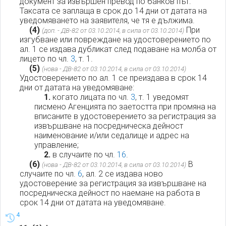
документ за извършен превод по банков път.
Таксата се заплаща в срок до 14 дни от датата на
уведомяването на заявителя, че тя е дължима.
(4)
При
(доп. - ДВ-82 от 03.10.2014, в сила от 03.10.2014)
изгубване или повреждане на удостоверението по
ал. 1 се издава дубликат след подаване на молба от
лицето по чл.
3
, т. 1.
(5)
(нова - ДВ-82 от 03.10.2014, в сила от 03.10.2014)
Удостоверението по ал. 1 се преиздава в срок 14
дни от датата на уведомяване:
1.
когато лицата по чл.
3
, т. 1 уведомят
писмено Агенцията по заетостта при промяна на
вписаните в удостоверението за регистрация за
извършване на посредническа дейност
наименование и/или седалище и адрес на
управление;
2.
в случаите по чл.
16
.
(6)
В
(нова - ДВ-82 от 03.10.2014, в сила от 03.10.2014)
случаите по чл.
6
, ал. 2 се издава ново
удостоверение за регистрация за извършване на
посредническа дейност по наемане на работа в
срок 14 дни от датата на уведомяване.
4