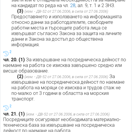
на кандидат по реда на чл.
28
, ал. 9, т. 1 и 2 ЗНЗ.
(3)
(изм. - ДВ-52 от 27.06.2006, в сила от 27.06.2006)
Предоставянето и използването на информацията
относно данни за работодателите, свободните
работни места и търсещите работа лица се
извършват съгласно Закона за защита на личните
данни и Закона за достъп до обществена
информация.
2
чл. 20.
(1)
За извършване на посредническа дейност по
наемане на работа се изисква завършено средно или
висше образование.
(2)
За
(изм. - ДВ-52 от 27.06.2006, в сила от 27.06.2006)
извършване на посредническа дейност по наемане
на работа на моряци се изисква и трудов стаж не
по-малко от 3 години в областта на морския
транспорт.
2
чл. 21.
(1)
(изм. - ДВ-52 от 27.06.2006, в сила от 27.06.2006)
Посредниците осигуряват необходимата материално-
техническа база за извършване на посредническа
дейност по наемане на работа.