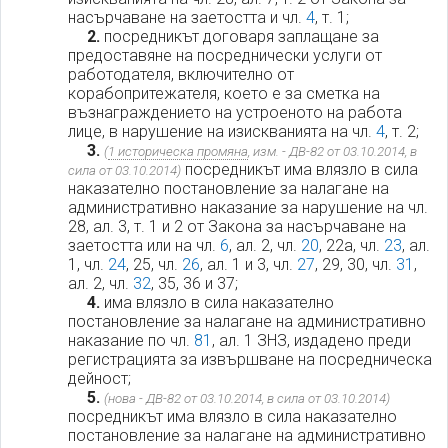
насърчаване на заетостта и чл.
4
, т. 1;
2.
посредникът договаря заплащане за
предоставяне на посреднически услуги от
работодателя, включително от
корабопритежателя, което е за сметка на
възнаграждението на устроеното на работа
лице, в нарушение на изискванията на чл.
4
, т. 2;
3.
(
1 историческа промяна
, изм. - ДВ-82 от 03.10.2014, в
посредникът има влязло в сила
сила от 03.10.2014)
наказателно постановление за налагане на
административно наказание за нарушение на чл.
28, ал. 3, т. 1 и 2 от Закона за насърчаване на
заетостта или на чл.
6
, ал. 2, чл.
20
, 22а, чл.
23
, ал.
1, чл.
24
, 25, чл.
26
, ал. 1 и 3, чл.
27
, 29, 30, чл.
31
,
ал. 2, чл.
32
, 35, 36 и 37;
4.
има влязло в сила наказателно
постановление за налагане на административно
наказание по чл.
81
, ал. 1 ЗНЗ, издадено преди
регистрацията за извършване на посредническа
дейност;
5.
(нова - ДВ-82 от 03.10.2014, в сила от 03.10.2014)
посредникът има влязло в сила наказателно
постановление за налагане на административно