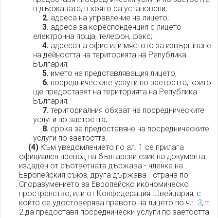
в държавата, в която са установени;
2.
адреса на управление на лицето;
3.
адреса за кореспонденция с лицето -
електронна поща, телефон, факс;
4.
адреса на офис или мястото за извършване
на дейността на територията на Република
България;
5.
името на представляващия лицето;
6.
посредническите услуги по заетостта, които
ще предоставят на територията на Република
България;
7.
териториалния обхват на посредническите
услуги по заетостта;
8.
срока за предоставяне на посредническите
услуги по заетостта.
(4)
Към уведомлението по ал. 1 се прилага
официален превод на български език на документа,
издаден от съответната държава - членка на
Европейския съюз, друга държава - страна по
Споразумението за Европейско икономическо
пространство, или от Конфедерация Швейцария, с
който се удостоверява правото на лицето по чл.
3
, т.
2 да предоставя посреднически услуги по заетостта