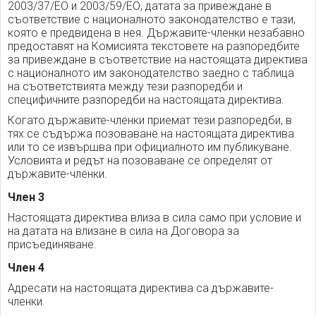
2003/37/ЕО и 2003/59/ЕО, датата за привеждане в
съответствие с националното законодателство е тази,
която е предвидена в нея. Държавите-членки незабавно
предоставят на Комисията текстовете на разпоредбите
за привеждане в съответствие на настоящата директива
с националното им законодателство заедно с таблица
на съответствията между тези разпоредби и
специфичните разпоредби на настоящата директива.
Когато държавите-членки приемат тези разпоредби, в
тях се съдържа позоваване на настоящата директива
или то се извършва при официалното им публикуване.
Условията и редът на позоваване се определят от
държавите-членки.
Член 3
Настоящата директива влиза в сила само при условие и
на датата на влизане в сила на Договора за
присъединяване.
Член 4
Адресати на настоящата директива са държавите-
членки.