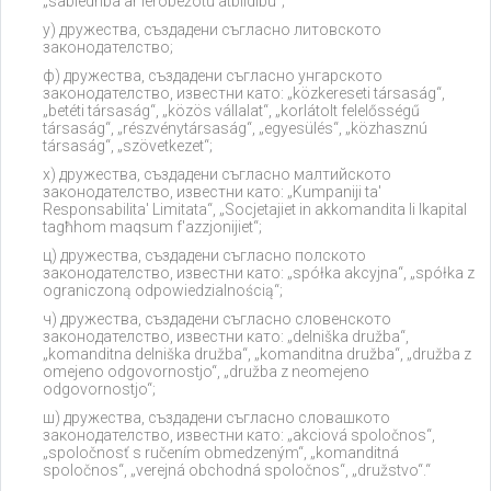
„sabiedrība ar ierobežotu atbildību“;
у) дружества, създадени съгласно литовското
законодателство;
ф) дружества, създадени съгласно унгарското
законодателство, известни като: „közkereseti társaság“,
„betéti társaság“, „közös vállalat“, „korlátolt felelősségű
társaság“, „részvénytársaság“, „egyesülés“, „közhasznú
társaság“, „szövetkezet“;
х) дружества, създадени съгласно малтийското
законодателство, известни като: „Kumpaniji ta'
Responsabilita' Limitata“, „Socjetajiet in akkomandita li lkapital
tagħhom maqsum f'azzjonijiet“;
ц) дружества, създадени съгласно полското
законодателство, известни като: „spółka akcyjna“, „spółka z
ograniczoną odpowiedzialnością“;
ч) дружества, създадени съгласно словенското
законодателство, известни като: „delniška družba“,
„komanditna delniška družba“, „komanditna družba“, „družba z
omejeno odgovornostjo“, „družba z neomejeno
odgovornostjo“;
ш) дружества, създадени съгласно словашкото
законодателство, известни като: „akciová spoločnos“,
„spoločnosť s ručením obmedzeným“, „komanditná
spoločnos“, „verejná obchodná spoločnos“, „družstvo“.“