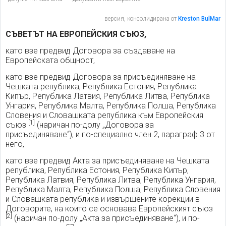
версия, консолидирана от
Kreston BulMar
СЪВЕТЪТ НА ЕВРОПЕЙСКИЯ СЪЮЗ,
като взе предвид Договора за създаване на
Европейската общност,
като взе предвид Договора за присъединяване на
Чешката република, Република Естония, Република
Кипър, Република Латвия, Република Литва, Република
Унгария, Република Малта, Република Полша, Република
Словения и Словашката република към Европейския
[1]
съюз
(наричан по-долу „Договора за
присъединяване“), и по-специално член 2, параграф 3 от
него,
като взе предвид Акта за присъединяване на Чешката
република, Република Естония, Република Кипър,
Република Латвия, Република Литва, Република Унгария,
Република Малта, Република Полша, Република Словения
и Словашката република и извършените корекции в
Договорите, на които се основава Европейският съюз
[2]
(наричан по-долу „Акта за присъединяване“), и по-