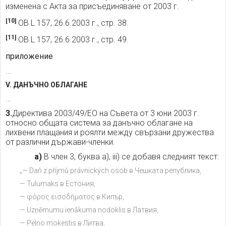
изменена с Акта за присъединяване от 2003 г.
[10]
ОВ L 157, 26.6.2003 г., стр. 38.
[11]
ОВ L 157, 26.6.2003 г., стр. 49.
приложение
...
V. ДАНЪЧНО ОБЛАГАНЕ
...
3.
Директива 2003/49/ЕО на Съвета от 3 юни 2003 г.
относно общата система за данъчно облагане на
лихвени плащания и роялти между свързани дружества
от различни държави-членки.
а)
В член 3, буква а), iii) се добавя следният текст:
„— Daň z příjmů právnických osob в Чешката република,
— Tulumaks в Естония,
— φόρος εισοδήματος в Кипър,
— Uzņēmumu ienākuma nodoklis в Латвия,
— Pelno mokestis в Литва,