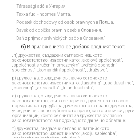
— Társasági adó в Унгария,
— Taxxa fuq l-incomeв Малта,
— Podatek dochodowy od osób prawnych в Полша,
— Davek od dobička pravnih oseb в Словения,
— Daň z príjmov právnických osôb в Словакия.“
б)
В приложението се добавя следният текст:
„п) дружества, създадени съгласно чешкото
законодателство, известни като: „akciová společnost“,
„společnost s ručením omezeným“, „veřejná obchodní
společnost“, „komanditní společnost“, „družstvo“;
р) дружества, създадени съгласно естонското
законодателство, известни като: „täisühing“, „usaldusühing“,
„osaühing“, „aktsiaselts“, „tulundusühistu“;
с) дружества, създадени съгласно кипърското
законодателство, които се наричат дружества съгласно
нормативната уредба на дружественото право, дружества,
учредени съгласно публичното право, както и всички други
организации, които се считат за дружества съгласно
законодателството за подоходното данъчно облагане;
т) дружества, създадени съгласно латвийското
законодателство, известни като: „akciju sabiedrība“,