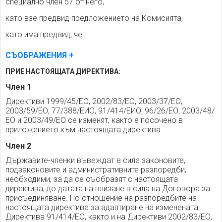
специално член 57 от него,
като взе предвид предложението на Комисията,
като има предвид, че:
СЪОБРАЖЕНИЯ
ПРИЕ НАСТОЯЩАТА ДИРЕКТИВА:
Член 1
Директиви 1999/45/ЕО, 2002/83/ЕО, 2003/37/ЕО,
2003/59/ЕО, 77/388/ЕИО, 91/414/ЕИО, 96/26/ЕО, 2003/48/
ЕО и 2003/49/ЕО се изменят, както е посочено в
приложението към настоящата директива.
Член 2
Държавите-членки въвеждат в сила законовите,
подзаконовите и административните разпоредби,
необходими, за да се съобразят с настоящата
директива, до датата на влизане в сила на Договора за
присъединяване. По отношение на разпоредбите на
настоящата директива за адаптиране на изменената
Директива 91/414/ЕО, както и на Директиви 2002/83/ЕО,