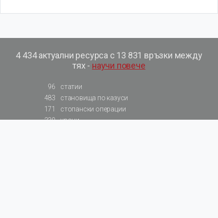
4 434 актуални ресурса с 13 831 връзки между
тях -
научи повече
96
статии
483
становища по казуси
171
стопански операции
230
уроци
575
базови примери към членове
217
сметки от сметкоплан
140
видеоуроци
177
примерни документи
31
калкулатори
129
примери към калкулатори
200
фишове на НАП
578
резюмирани разпоредби