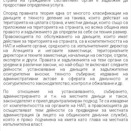
страна на гражданите съответният орган е задължен да
предостави определена услуга.
Според правната теория една от многото класификации на
данъците е тяхното деление на такива, които действат на
територията на цялата страна, и местни данъци, които също са
приложими на територията на страната, но всяка община има
правото и задължението да определи за себе си техния размер.
Правомощията по обслужването на данъците, които имат
действие за територията на страната, са в компетентността на
НАП и нейните органи, сред които са: изпълнителният директор
на Агенцията и неговите заместници; териториалните
директори и техните заместници, началници на сектори, отдели,
експерти и други. Правата и задълженията на тези органи са
уредени в различни закони, но най-общо те включват следните
дейности: установяване на данъците и задължителни
осигурителни вноски; тяхното събиране; издаване на
административни актове в сферата на данъчното и
осигурителното законодателство; контрол и обжалване и др.
По отношение на установяването, събирането,
администрирането и т.н. на местните данъци и такси,
законодателят е приел децентрализиран подход. Те са извадени
от компетентността на органите на НАП, а правомощията да
осъществяват тези дейности са предвидени за местната
администрация (в лицето на общинските данъчни служби),
която е пряко подчинена на кмета като глава на местната
изпълнителна власт.