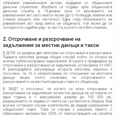
обжалват ревизионните актове, издадени от общинските
данъчни служители. Жалбата се подава чрез общинската
данъчна служба, в 14-дневен срок от връчването на
ревизионния акт, като кметът може да го потвърди, измени или
отмени (изцяло или частично). Едва след обжалването на
ревизионния акт пред кмета на общината, той може да се
оспори и по съдебен ред – в частта, в която не е бил отменен.
2. Отсрочване и разсрочване на
задължения за местни данъци и такси
В ДОПК са уредени две хипотези на отсрочване и разсрочване.
Първата хипотеза урежда общия случай, който се отнася за
всички публичноправни задължения. Втората е предвидена за
отсрочване и разсрочване на задължения, установени от НАП.
В разпоредбите, регулиращи втората хипотеза, изрично е
посочено, че тя е неприложима по отношение на местните
данъци акциз, което означава, че отсрочването и
разсрочването на местните данъци става по общия ред.
В ЗМДТ е посочено, че когато се иска отсрочване и
разсрочване на задължение за местни данъци за не повече от
една година и с максимален размер до 100 000 лв.,
разрешението се издава от кмета на съответната община. Във
всички останали случаи компетентен да издаде разрешение е
общинският съвет. Това се случва с решение, прието с
обикновено мнозинство (50% от присъстващите на сесията