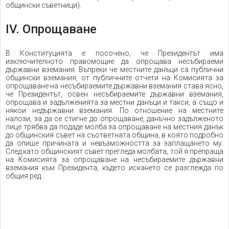
общински съветници).
IV. Опрощаване
В Конституцията е посочено, че Президентът има
изключителното правомощие да опрощава несъбираеми
държавни вземания. Въпреки че местните данъци са публични
общински вземания, от публичните отчети на Комисията за
опрощаване на несъбираемите държавни вземания става ясно,
че Президентът, освен несъбираемите държавни вземания,
опрощава и задълженията за местни данъци и такси, а също и
някои недържавни вземания. По отношение на местните
налози, за да се стигне до опрощаване, данъчно задълженото
лице трябва да подаде молба за опрощаване на местния данък
до общинския съвет на съответната община, в която подробно
да опише причината и невъзможността за заплащането му.
След като общинският съвет прегледа молбата, той я препраща
на Комисията за опрощаване на несъбираемите държавни
вземания към Президента, където искането се разглежда по
общия ред.