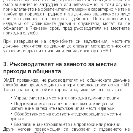
било значително затруднено или невъзможно. В този случай
при налагането на обезпечителните мерки е характерно, че те не
трябва да пораждат трудности за данъчно задълженото лице
при извършване на неговата дейност. Постановленията,
издадени от общинските данъчни служители, могат да се
обжалват в 7-дневен срок, пред ръководителя на местната
приходна служба.
При извършване на служебните си задължения, местните
данъчни служители са длъжни да спазват методологическите
указания, издадени от изпълнителния директор на НАП.
3. Ръководителят на звеното за местни
приходи в общината
ЗМДТ предвижда, че ръководителят на общинската данъчна
служба има правомощията на териториален директор на НАП.
Това означава, че той има права и задължения във връзка с:
Управлението на местната приходна администрация;
Подпомагането на данъчно задължените лица при
изпълнение на техните задължения за местни данъци;
Обработването на съответните декларации за местни
данъци;
Възлагане на извършването на проверки или ревизии.
Други негови правомощия са свързани с издаването на