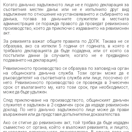
Когато данъчно задълженото лице не е подало декларация за
съответния местен данък или не е изпълнило друг вид
задължение по отношение на установяването и събирането на
данъка, тогава за данъчните служители в местната
администрация се поражда правото да проведат ревизионно
производство, което да приключи с издаването на ревизионен
акт.
За ревизията важат общите правила по ДОПК. Такава не се
образува, ако са изтекли 5 години от годината, в която е
трябвало декларацията да бъде подадена, или от която са
постъпили данни (в случаите, когато не е предвидено
подаването на декларация).
Ревизионното производство се образува по заповед на орган
на общинската данъчна служба. Този орган може да е
ръководителят на съответната служба или лице, посочено от
него. Ревизионното производство се провежда в 3-месечен
срок от възлагането му, като този срок, при необходимост,
може да бъде удължен.
След приключване на производството, общинският данъчен
служител е задължен в 2-седмичен срок да издаде ревизионен
доклад. По него данъчно задълженото лице може да прави
възражения или да представя допълнителни доказателства.
Ако се стигне до ревизионен акт, той трябва да бъде издаден
съвместно от органа, който е възложил ревизията, и лицето,