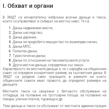
I. Обхват и органи
В ЗМДТ са изчерпателно изброени всички данъци и такси,
които се управляват и събират на местно ниво. Те са:
Данък недвижими имоти;
Данък наследство;
Данък дарение;
Данък за придобито имущество по възмезден начин;
Данък МПС;
Патентен данък;
Туристически данък;
Данък по отношение на таксиметровите услуги;
Други местни данъци, определени със закон.
Характерното за местните данъци е, че с наредба на общинския
съвет се определя конкретният размер за съответния данък. В
ЗМДТ са уредени само границите, в рамките на които
общинските съвети имат правото да определят размера на
данъците.
Местните такси са свързани с битовото обслужване на
отпадъци; за ползване на тротоарни площи; за ползване на
пазари, улични платна, тържища и др.
Тези данъци и такси се обслужват от местната администрация