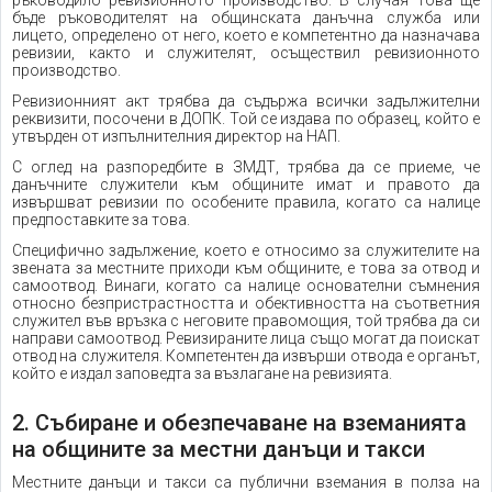
ръководило ревизионното производство. В случая това ще
бъде ръководителят на общинската данъчна служба или
лицето, определено от него, което е компетентно да назначава
ревизии, както и служителят, осъществил ревизионното
производство.
Ревизионният акт трябва да съдържа всички задължителни
реквизити, посочени в ДОПК. Той се издава по образец, който е
утвърден от изпълнителния директор на НАП.
С оглед на разпоредбите в ЗМДТ, трябва да се приеме, че
данъчните служители към общините имат и правото да
извършват ревизии по особените правила, когато са налице
предпоставките за това.
Специфично задължение, което е относимо за служителите на
звената за местните приходи към общините, е това за отвод и
самоотвод. Винаги, когато са налице основателни съмнения
относно безпристрастността и обективността на съответния
служител във връзка с неговите правомощия, той трябва да си
направи самоотвод. Ревизираните лица също могат да поискат
отвод на служителя. Компетентен да извърши отвода е органът,
който е издал заповедта за възлагане на ревизията.
2. Събиране и обезпечаване на вземанията
на общините за местни данъци и такси
Местните данъци и такси са публични вземания в полза на