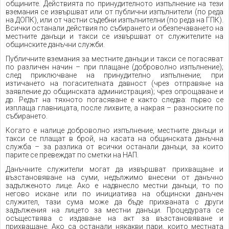
общините. Действията по принудителното изпълнение на тези
вземания се извършват или от публични изпълнители (по реда
на ДОПК), или от частни съдебни изпълнителни (по реда на ГПК).
Всички останали действия по събирането и обезпечаването на
местните данъци и такси се извършват от служителите на
общинските данъчни служби.
Публичните вземания за местните данъци и такси се погасяват
по различен начин – при плащане (доброволно изпълнение);
след приключване на принудително изпълнение; при
изтичането на погасителната давност (чрез отправяне на
заявление до общинската администрация); чрез опрощаване и
др. Редът на тяхното погасяване е както следва: първо се
изплаща главницата, после лихвите, а накрая – разноските по
събирането.
Когато е налице доброволно изпълнение, местните данъци и
такси се плащат в брой, на касата на общинската данъчна
служба – за разлика от всички останали данъци, за които
парите се превеждат по сметки на НАП.
Данъчните служители могат да извършват прихващане и
възстановяване на суми, недължимо внесени от данъчно
задълженото лице. Ако е надвнесло местни данъци, то по
негово искане или по инициатива на общински данъчен
служител, тази сума може да бъде прихваната с други
задължения на лицето за местни данъци. Процедурата се
осъществява с издаване на акт за възстановяване и
прихващане. Ако са останали някакви пари, които местната