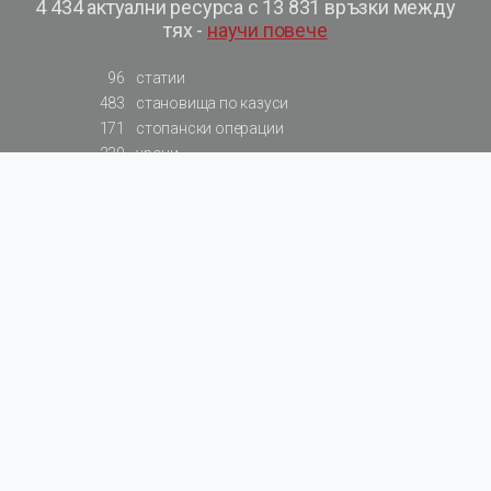
4 434 актуални ресурса с 13 831 връзки между
тях -
научи повече
96
статии
483
становища по казуси
171
стопански операции
230
уроци
575
базови примери към членове
217
сметки от сметкоплан
140
видеоуроци
177
примерни документи
31
калкулатори
129
примери към калкулатори
200
фишове на НАП
578
резюмирани разпоредби
819
резюмирана съдебна практика
66
резюмирани указания от институции
522
нормативни актове