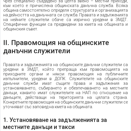
чрез специално създадено за целта звено – местни приходи,
към което е причислена общинската данъчна служба. Всяка
община самостоятелно определя структурата и организацията
на дейността на данъчната си служба. Правата и задълженията
на нейните служители обаче са изрично уредени в ЗМДТ.
Специфични функции са предвидени за кмета на общината и
общинския съвет.
II. Правомощия на общинските
данъчни служители
Правата и задълженията на общинските данъчни служители са
уредени в ЗМДТ, който препраща към правомощията на
приходните органи и някои правомощия на публичните
изпълнители, уредени в ДОПК. Служителите на общинските
данъчни служби имат същите права и задължения за
установяването, събирането и обезпечаването на местните
данъци, каквито имат служителите на НАП по отношение на
данъците, действащи на територията на цялата страна.
Конкретните правомощия на общинските данъчни служители се
уточняват със заповед на кмета на общината.
1. Установяване на задълженията за
местните данъци и такси