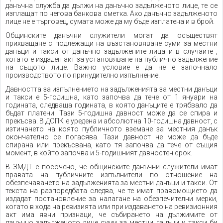
данъчна служба да дължи на данъчно задълженото лице, те се
изплащат по негова банкова сметка. Ако данъчно задълженото
лице не е търговец, сумата може да му бъде изплатена и в брой.
Общинските данъчни служители могат да осъществят
прихващане с подлежащи на възстановяване суми за местни
данъци и такси от данъчно задължените лица и в случаите ,
когато е издаден акт за установяване на публично задължение
на същото лице. Важно условие е да не е започнало
производството по принудително изпълнение.
Давността за изпълнението на задълженията за местни данъци
и такси е 5-годишна, като започва да тече от 1 януари на
годината, следваща годината, в която данъците е трябвало да
бъдат платени. Тази 5-годишна давност може да се спира и
прекъсва. В ДОПК е уредена и абсолютна 10-годишна давност, с
изтичането на която публичното вземане за местния данък
окончателно се погасява. Тази давност не може да бъде
спирана или прекъсвана, като тя започва да тече от същия
момент, в който започва и 5-годишният давностен срок.
В ЗМДТ е посочено, че общинските данъчни служители имат
правата на публичните изпълнители по отношение на
обезпечаването на задълженията за местни данъци и такси. От
текста на разпоредбата следва, че те имат правомощието да
издадат постановление за налагане на обезпечителни мерки,
когато в хода на ревизията или при издаването на ревизионния
акт има явни признаци, че събирането на дължимите от
данъчно задълженото лице суми за местни данъци и такси би