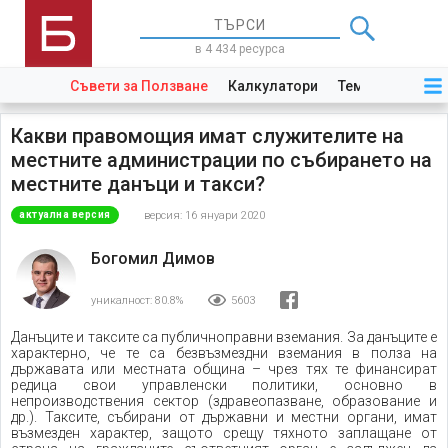
в 4 434 ресурса
Съвети за Ползване
Калкулатори
Теми
Закони
Какви правомощия имат служителите на
местните администрации по събирането на
местните данъци и такси?
версия: 16 януари 2020
актуална версия
Богомил Димов
уникалност:
80.8%
5603
Данъците и таксите са публичноправни вземания. За данъците е
характерно, че те са безвъзмездни вземания в полза на
държавата или местната община – чрез тях те финансират
редица свои управленски политики, основно в
непроизводствения сектор (здравеопазване, образование и
др.). Таксите, събирани от държавни и местни органи, имат
възмезден характер, защото срещу тяхното заплащане от