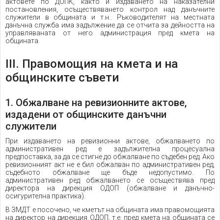
актовете по ДОПК, както и издаването на наказателни
постановления, осъществяването контрол над данъчните
служители в общината и т.н.. Ръководителят на местната
данъчна служба има задължение да се отчита за дейността на
управляваната от него администрация пред кмета на
общината.
III. Правомощия на кмета и на
общинските съвети
1. Обжалване на ревизионните актове,
издадени от общинските данъчни
служители
При издаването на ревизионни актове, обжалването по
административен ред е задължителна процесуална
предпоставка, за да се стигне до обжалване по съдебен ред. Ако
ревизионният акт не е бил обжалван по административен ред,
съдебното обжалване ще бъде недопустимо. По
административен ред обжалването се осъществява пред
директора на дирекция ОДОП (обжалване и данъчно-
осигурителна практика).
В ЗМДТ е посочено, че кметът на общината има правомощията
на директор на дирекция ОДОП, т.е. пред кмета на общината се