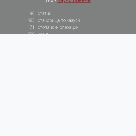
тях -
научи повече
96
статии
483
становища по казуси
171
стопански операции
230
уроци
575
базови примери към членове
217
сметки от сметкоплан
140
видеоуроци
177
примерни документи
31
калкулатори
129
примери към калкулатори
200
фишове на НАП
578
резюмирани разпоредби
819
резюмирана съдебна практика
66
резюмирани указания от институции
522
нормативни актове
За БАЛАНС.bg
Общи условия
Поверителност