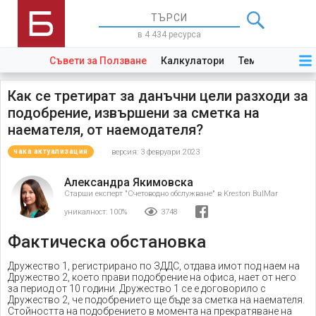
в 4 434 ресурса
Съвети за Ползване
Калкулатори
Теми
Закони
Как се третират за данъчни цели разходи за
подобрение, извършени за сметка на
наемателя, от наемодателя?
версия: 3 февруари 2023
чака актуализация
Александра Якимовска
Старши експерт "Счетоводно обслужване" в Kreston BulMar
уникалност:
100%
3748
Фактическа обстановка
Дружество 1, регистрирано по ЗДДС, отдава имот под наем на
Дружество 2, което прави подобрение на офиса, нает от него
за период от 10 години. Дружество 1 се е договорило с
Дружество 2, че подобрението ще бъде за сметка на наемателя.
Стойността на подобрението в момента на прекратяване на