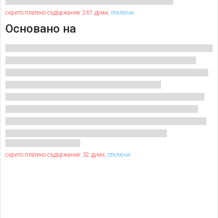
скрито платено съдържание: 261 думи;
отключи
Основано на
скрито платено съдържание: 32 думи;
отключи