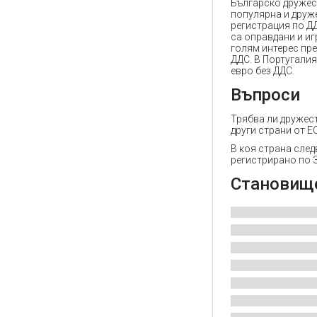
Българско дружес
популярна и друже
регистрация по Д
са оправдани и иг
голям интерес пре
ДДС. В Португалия
евро без ДДС.
Въпроси
Трябва ли дружест
други страни от Е
В коя страна след
регистрирано по З
Становищ