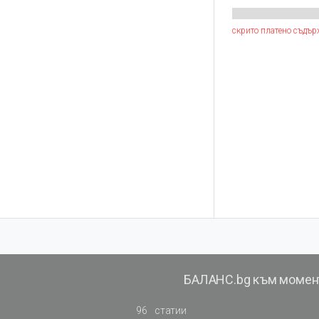
скрито платено съдър
БАЛАНС.bg към момен
96
статии