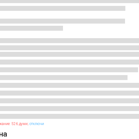
жание: 526 думи;
отключи
на