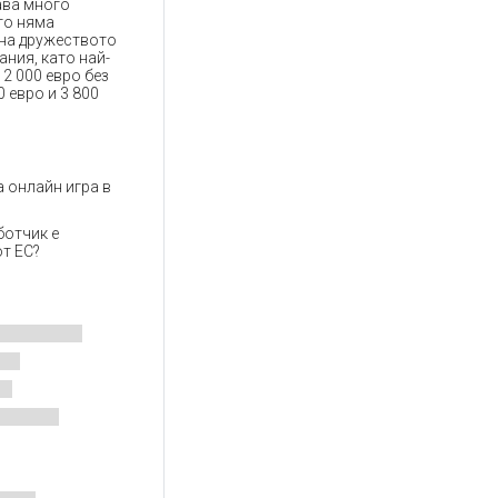
ава много
то няма
 на дружеството
ания, като най-
12 000 евро без
 евро и 3 800
а онлайн игра в
ботчик е
от ЕС?