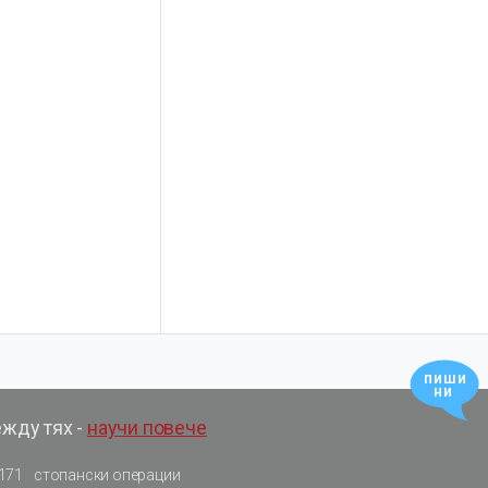
пиши
ни
ежду тях -
научи повече
171
стопански операции