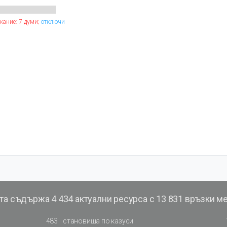
жание: 7 думи;
отключи
та съдържа
4 434 актуални ресурса с 13 831 връзки м
483
становища по казуси