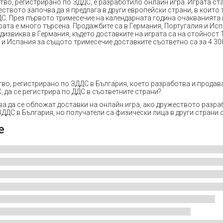
тво, регистрирано по ЗДДС, е разработило онлайн игра. Играта ст
ството започва да я предлага в други европейски страни, в които 
ДС. През първото тримесечие на календарната година очакванията
рата е много търсена. Продажбите са в Германия, Португалия и Исп
дизвиква в Германия, където доставките на играта са на стойност 
 и Испания за същото тримесечие доставките съответно са за 4 300
во, регистрирано по ЗДДС в България, което разработва и продав
С, да се регистрира по ДДС в съответните страни?
ва да се обложат доставки на онлайн игра, ако дружеството разра
ДДС в България, но получатели са физически лица в други страни 
е