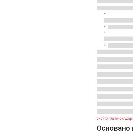
скрито платено съдър
Основано 