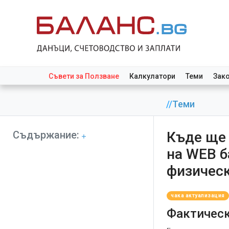
Съвети за Ползване
Калкулатори
Теми
Зак
//
Теми
Съдържание:
Къде ще 
на WEB б
физическ
чака актуализация
Фактическ