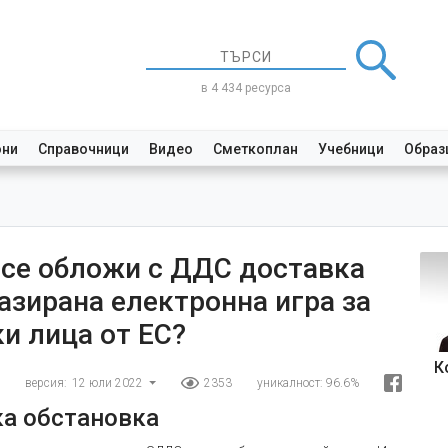
в 4 434 ресурса
они
Справочници
Видео
Сметкоплан
Учебници
Образ
се обложи с ДДС доставка
азирана електронна игра за
и лица от ЕС?
К
версия:
12 юли 2022
2353
уникалност:
96.6%
а обстановка