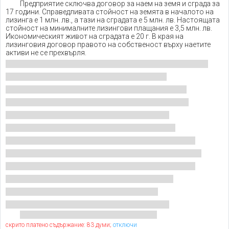
Предприятие сключва договор за наем на земя и сграда за
17 години. Справедливата стойност на земята в началото на
лизинга е 1 млн. лв., а тази на сградата е 5 млн. лв. Настоящата
стойност на минималните лизингови плащания е 3,5 млн. лв.
Икономическият живот на сградата е 20 г. В края на
лизинговия договор правото на собственост върху наетите
активи не се прехвърля.
скрито платено съдържание: 83 думи;
отключи