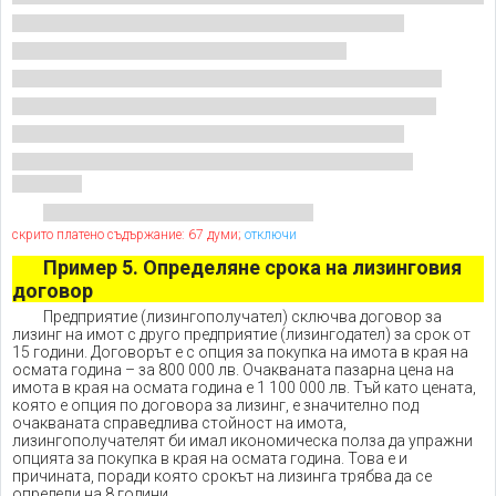
скрито платено съдържание: 67 думи;
отключи
Пример
5. Определяне срока на лизинговия
договор
Предприятие (лизингополучател) сключва договор за
лизинг на имот с друго предприятие (лизингодател) за срок от
15 години. Договорът е с опция за покупка на имота в края на
осмата година – за 800 000 лв. Очакваната пазарна цена на
имота в края на осмата година е 1 100 000 лв. Тъй като цената,
която е опция по договора за лизинг, е значително под
очакваната справедлива стойност на имота,
лизингополучателят би имал икономическа полза да упражни
опцията за покупка в края на осмата година. Това е и
причината, поради която срокът на лизинга трябва да се
определи на 8 години.