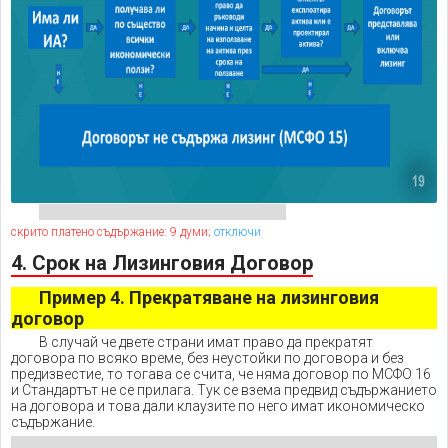
скрито платено съдържание: 9 думи;
отключи
4. Срок на Лизинговия Договор
Пример 4. Прекратяване на лизинговия
договор
В случай че двете страни имат право да прекратят
договора по всяко време, без неустойки по договора и без
предизвестие, то тогава се счита, че няма договор по МСФО 16
и Стандартът не се прилага. Тук се взема предвид съдържанието
на договора и това дали клаузите по него имат икономическо
съдържание.