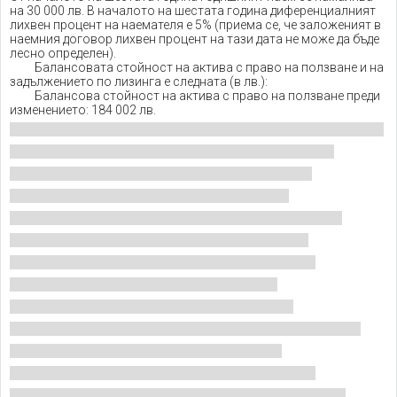
на 30 000 лв. В началото на шестата година диференциалният
лихвен процент на наемателя е 5% (приема се, че заложеният в
наемния договор лихвен процент на тази дата не може да бъде
лесно определен).
Балансовата стойност на актива с право на ползване и на
задължението по лизинга е следната (в лв.):
Балансова стойност на актива с право на ползване преди
изменението: 184 002 лв.