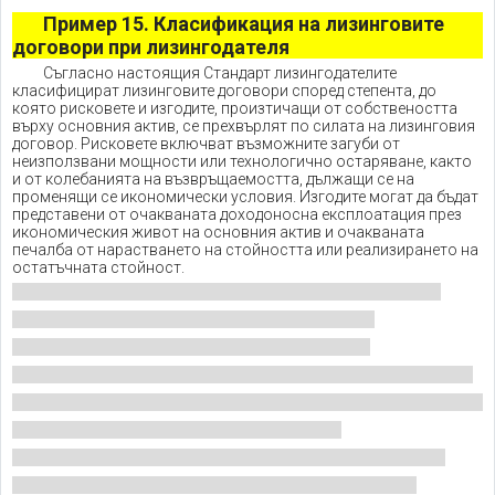
Пример 15. Класификация на лизинговите
договори при лизингодателя
Съгласно настоящия Стандарт лизингодателите
класифицират лизинговите договори според степента, до
която рисковете и изгодите, произтичащи от собствеността
върху основния актив, се прехвърлят по силата на лизинговия
договор. Рисковете включват възможните загуби от
неизползвани мощности или технологично остаряване, както
и от колебанията на възвръщаемостта, дължащи се на
променящи се икономически условия. Изгодите могат да бъдат
представени от очакваната доходоносна експлоатация през
икономическия живот на основния актив и очакваната
печалба от нарастването на стойността или реализирането на
остатъчната стойност.