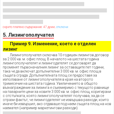
скрито платено съдържание: 47 думи;
отключи
5. Лизингополучател
Пример 9. Изменение, което е отделен
лизинг
Лизингополучател сключва 10-годишен лизингов договор
за 2 000 кв. м. офис площ. В началото на шестата година
лизингополучателят и лизингодателят се договарят да
променят първоначалния лизинг за оставащите пет години,
така че да включат допълнителни 3 000 кв. м. офис площ в
същата сграда. Допълнителната площ се предоставя за
използване от лизингополучателя в края на второто
тримесечие на шестата година. Увеличението в общото
възнаграждение за лизинга е съизмеримо с текущото равнище
на пазарните цени за новите 3 000 кв. м. офис площ, коригирани
с отстъпката, която лизингополучателят получава, за да се
отрази фактът, че лизингодателят не извършва разходи, които
иначе би извършил, ако отдаваше под наем същата площ на нов
наемател (например маркетингови разходи).