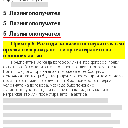
5. Лизингополучател
5. Лизингополучател
5. Лизингополучател
Пример 6. Разходи на лизингополучателя във
връзка с изграждането и проектирането на
основния актив
Предприятие може да договори лизингов договор, преди
активът да бъде наличен за ползване от лизингополучателя.
При някои договори за лизинг може да е необходимо
основният актив да бъде изграден или проектиран повторно за
ползване от лизингополучателя. В зависимост от реда и
условията на договора, може да бъде поискано
лизингополучателят да извърши плащания, свързани с
изграждането или проектирането на актива.