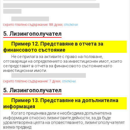
скрито платено съдържание: 88 думи;
отключи
5. Лизингополучател
Пример 12. Представяне в отчета за
финансовото състояние
Не се прилага за активите с право на ползване,
отговарящи на определението за инвестиционен имот, които
се представят в отчета за финансовото състояние като
инвестиционни имоти.
скрито платено съдържание: 7 думи;
отключи
5. Лизингополучател
Пример 13. Представяне на допълнителна
информация
Когато преценява дали е необходима допълнителна
информация относно лизинговите дейности, за да бъде
удовлетворена целта на оповестяването, лизингополучателят
взема предвид: