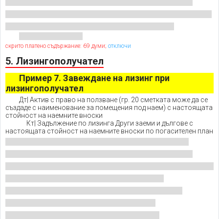
скрито платено съдържание: 69 думи;
отключи
5. Лизингополучател
Пример 7. Завеждане на лизинг при
лизингополучател
Дт| Актив с право на ползване (гр. 20 сметката може да се
създаде с наименование за помещения под наем) с настоящата
стойност на наемните вноски
Кт| Задължение по лизинга Други заеми и дългове с
настоящата стойност на наемните вноски по погасителен план