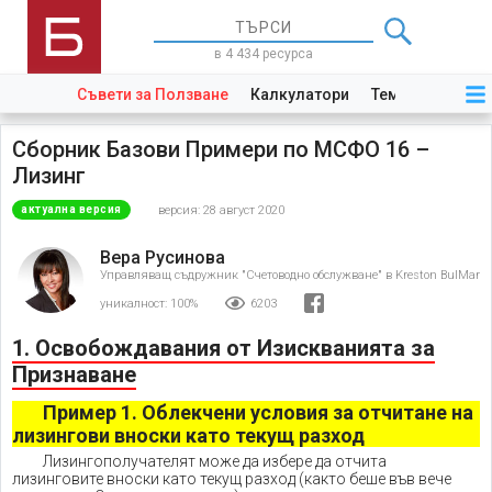
в 4 434 ресурса
Съвети за Ползване
Калкулатори
Теми
Закони
Сборник Базови Примери по МСФО 16 –
Лизинг
версия: 28 август 2020
актуална версия
Вера Русинова
Управляващ съдружник "Счетоводно обслужване" в Kreston BulMar
уникалност:
100%
6203
1. Освобождавания от Изискванията за
Признаване
Пример 1. Облекчени условия за отчитане на
лизингови вноски като текущ разход
Лизингополучателят може да избере да отчита
лизинговите вноски като текущ разход (както беше във вече