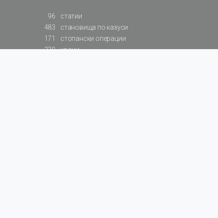
96
статии
483
становища по казуси
171
стопански операции
230
уроци
575
базови примери към членове
217
сметки от сметкоплан
140
видеоуроци
177
примерни документи
31
калкулатори
129
примери към калкулатори
200
фишове на НАП
578
резюмирани разпоредби
819
резюмирана съдебна практика
66
резюмирани указания от институции
522
нормативни актове
За БАЛАНС.bg
Общи условия
Поверителност