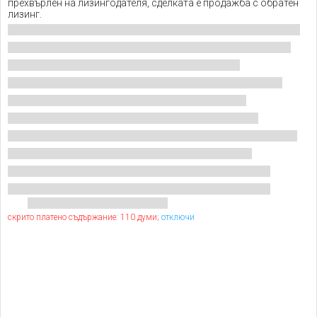
прехвърлен на лизингодателя, сделката е продажба с обратен
лизинг.
скрито платено съдържание: 110 думи;
отключи