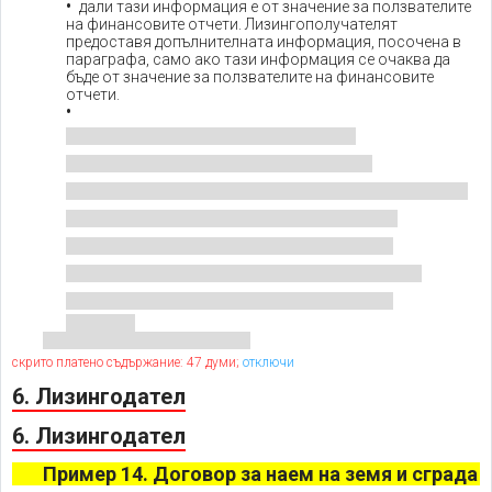
дали тази информация е от значение за ползвателите
на финансовите отчети. Лизингополучателят
предоставя допълнителната информация, посочена в
параграфа, само ако тази информация се очаква да
бъде от значение за ползвателите на финансовите
отчети.
скрито платено съдържание: 47 думи;
отключи
6. Лизингодател
6. Лизингодател
Пример 14. Договор за наем на земя и сграда