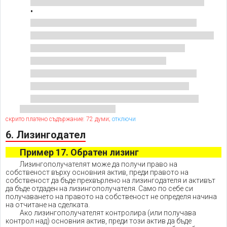
скрито платено съдържание: 72 думи;
отключи
6. Лизингодател
Пример 17. Обратен лизинг
Лизингополучателят може да получи право на
собственост върху основния актив, преди правото на
собственост да бъде прехвърлено на лизингодателя и активът
да бъде отдаден на лизингополучателя. Само по себе си
получаването на правото на собственост не определя начина
на отчитане на сделката.
Ако лизингополучателят контролира (или получава
контрол над) основния актив, преди този актив да бъде