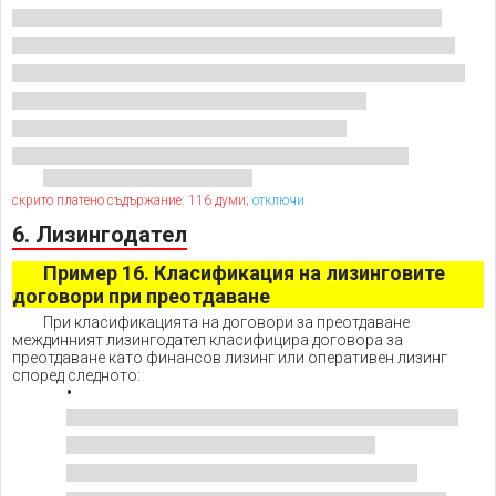
скрито платено съдържание: 116 думи;
отключи
6. Лизингодател
Пример 16. Класификация на лизинговите
договори при преотдаване
При класификацията на договори за преотдаване
междинният лизингодател класифицира договора за
преотдаване като финансов лизинг или оперативен лизинг
според следното: