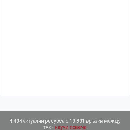
4 434 актуални ресурса с 13 831 връзки между
тях -
научи повече