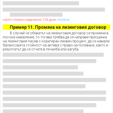
скрито платено съдържание: 228 думи;
отключи
Пример 11. Промяна на лизинговия договор
В случай че обхватът на лизинговия договор се промени в
посока намаление, то тогава трябва да се направи преоценка
на лизинговия пасив с коригиран лихвен процент, да се намали
балансовата стойност на актива с право на ползване, както и
резултатът да се отчете в печалба или загуба.