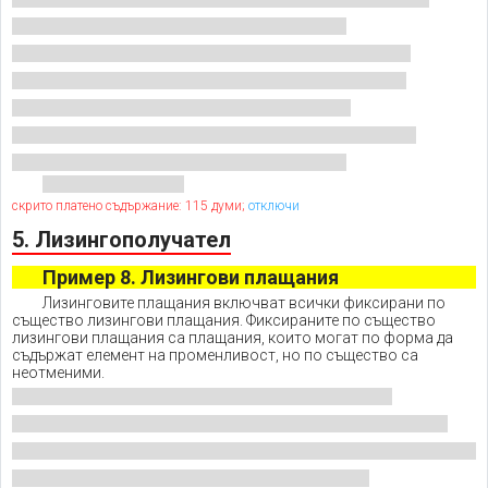
скрито платено съдържание: 115 думи;
отключи
5. Лизингополучател
Пример 8. Лизингови плащания
Лизинговите плащания включват всички фиксирани по
същество лизингови плащания. Фиксираните по същество
лизингови плащания са плащания, които могат по форма да
съдържат елемент на променливост, но по същество са
неотменими.