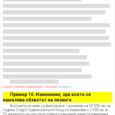
скрито платено съдържание: 134 думи;
отключи
Пример 10. Изменение, при което се
намалява обхватът на лизинга
Вноските за наем са фиксирани – в размер на 50 000 лв. на
година. След 5 години наетата площ се намалява с 2 500 кв. м.
От началото на шестата година годишният наем се намалява