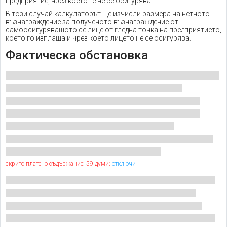
предприятие, чрез което те не се осигуряват.
В този случай калкулаторът ще изчисли размера на нетното
възнаграждение за полученото възнаграждение от
самоосигуряващото се лице от гледна точка на предприятието,
което го изплаща и чрез което лицето не се осигурява.
Фактическа обстановка
скрито платено съдържание: 59 думи;
отключи