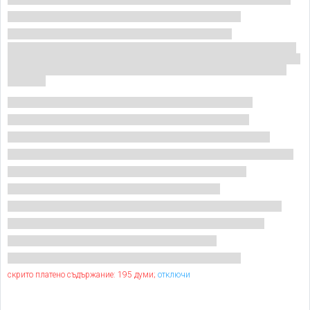
скрито платено съдържание: 195 думи;
отключи