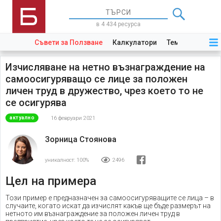
в 4 434 ресурса
Съвети за Ползване
Калкулатори
Теми
Закони
Изчисляване на нетно възнаграждение на
самоосигуряващо се лице за положен
личен труд в дружество, чрез което то не
се осигурява
16 февруари 2021
актуално
Зорница Стоянова
уникалност:
100%
2496
Цел на примера
Този пример е предназначен за самоосигуряващите се лица – в
случаите, когато искат да изчислят какъв ще бъде размерът на
нетното им възнаграждение за положен личен труд в