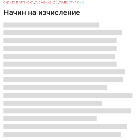
скрито платено съдържание: 25 думи;
отключи
Начин на изчисление