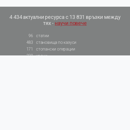
4 434 актуални ресурса с 13 831 връзки между
тях -
научи повече
96
статии
483
становища по казуси
171
стопански операции
230
уроци
575
базови примери към членове
217
сметки от сметкоплан
140
видеоуроци
177
примерни документи
31
калкулатори
129
примери към калкулатори
200
фишове на НАП
578
резюмирани разпоредби
819
резюмирана съдебна практика
66
резюмирани указания от институции
522
нормативни актове