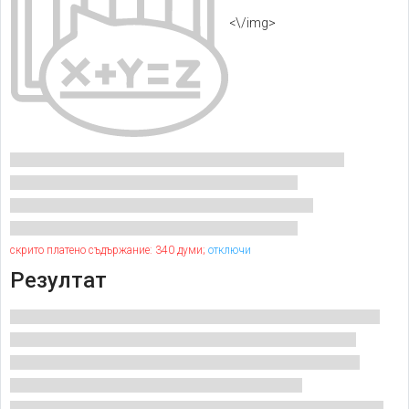
<\/img>
скрито платено съдържание: 340 думи;
отключи
Резултат