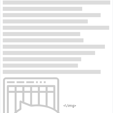
<\/img>