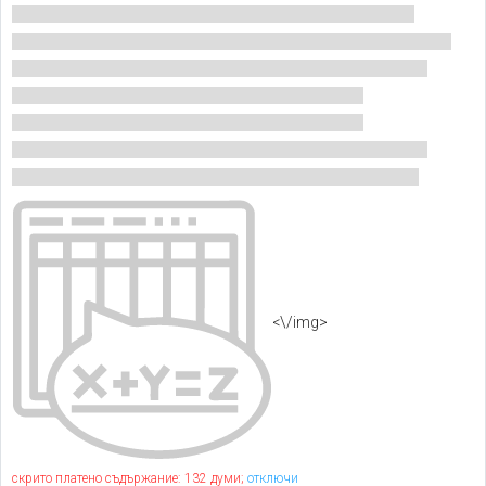
<\/img>
скрито платено съдържание: 132 думи;
отключи