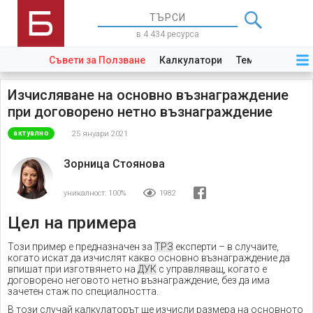
в 4 434 ресурса
Съвети за Ползване
Калкулатори
Теми
Закони
Изчисляване на основно възнаграждение
при договорено нетно възнаграждение
25 януари 2021
актуално
Зорница Стоянова
уникалност:
100%
1982
Цел на примера
Този пример е предназначен за
ТРЗ
експерти – в случаите,
когато искат да изчислят какво основно възнаграждение да
впишат при изготвянето на
ДУК
с управляващ, когато е
договорено неговото нетно възнаграждение, без да има
зачетен стаж по специалността.
В този случай калкулаторът ще изчисли размера на основното