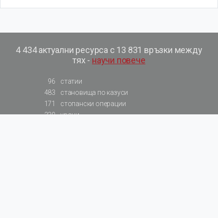
4 434 актуални ресурса с 13 831 връзки между
тях -
научи повече
96
статии
483
становища по казуси
171
стопански операции
230
уроци
575
базови примери към членове
217
сметки от сметкоплан
140
видеоуроци
177
примерни документи
31
калкулатори
129
примери към калкулатори
200
фишове на НАП
578
резюмирани разпоредби
819
резюмирана съдебна практика