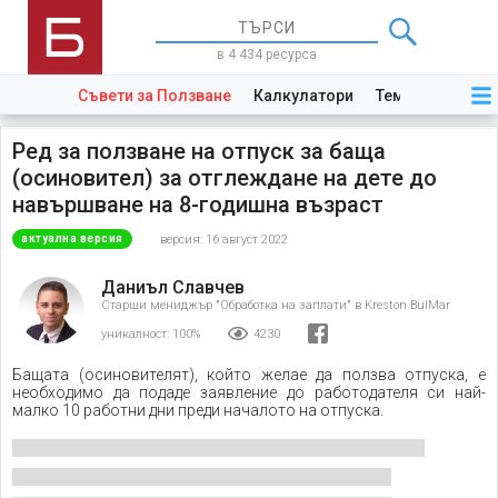
в 4 434 ресурса
Съвети за Ползване
Калкулатори
Теми
Закони
Ред за ползване на отпуск за баща
(осиновител) за отглеждане на дете до
навършване на 8-годишна възраст
версия: 16 август 2022
актуална версия
Даниъл Славчев
Старши мениджър "Обработка на заплати" в Kreston BulMar
уникалност:
100%
4230
Бащата (осиновителят), който желае да ползва отпуска, е
необходимо да подаде заявление до работодателя си най-
малко 10 работни дни преди началото на отпуска.