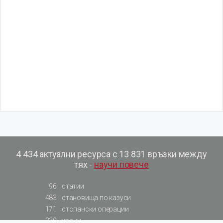
4 434 актуални ресурса с 13 831 връзки между
тях -
научи повече
96
статии
483
становища по казуси
171
стопански операции
230
уроци