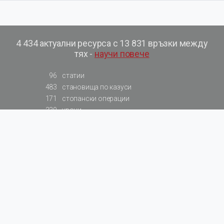
4 434 актуални ресурса с 13 831 връзки между
тях -
научи повече
96
статии
483
становища по казуси
171
стопански операции
230
уроци
575
базови примери към членове
217
сметки от сметкоплан
140
видеоуроци
177
примерни документи
31
калкулатори
129
примери към калкулатори
200
фишове на НАП
578
резюмирани разпоредби
819
резюмирана съдебна практика