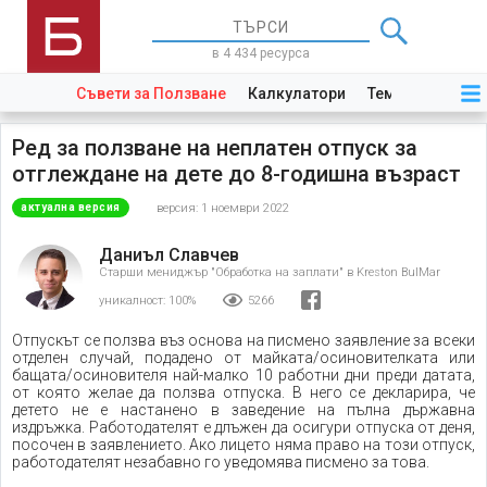
в 4 434 ресурса
Съвети за Ползване
Калкулатори
Теми
Закони
Ред за ползване на неплатен отпуск за
отглеждане на дете до 8-годишна възраст
версия: 1 ноември 2022
актуална версия
Даниъл Славчев
Старши мениджър "Обработка на заплати" в Kreston BulMar
уникалност:
100%
5266
Отпускът се ползва въз основа на писмено заявление за всеки
отделен случай, подадено от майката/осиновителката или
бащата/осиновителя най-малко 10 работни дни преди датата,
от която желае да ползва отпуска. В него се декларира, че
детето не е настанено в заведение на пълна държавна
издръжка. Работодателят е длъжен да осигури отпуска от деня,
посочен в заявлението. Ако лицето няма право на този отпуск,
работодателят незабавно го уведомява писмено за това.