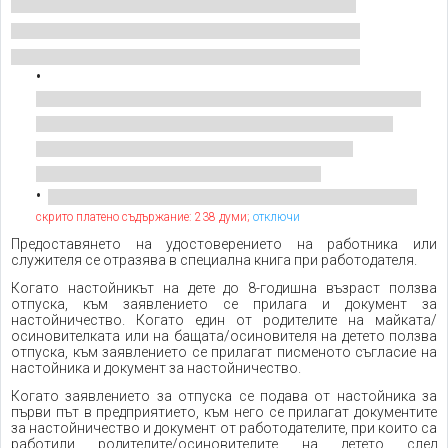
скрито платено съдържание: 238 думи;
отключи
Предоставянето на удостоверението на работника или
служителя се отразява в специална книга при работодателя.
Когато настойникът на дете до 8-годишна възраст ползва
отпуска, към заявлението се прилага и документ за
настойничество. Когато един от родителите на майката/
осиновителката или на бащата/осиновителя на детето ползва
отпуска, към заявлението се прилагат писменото съгласие на
настойника и документ за настойничество.
Когато заявлението за отпуска се подава от настойника за
първи път в предприятието, към него се прилагат документите
за настойничество и документ от работодателите, при които са
работили родителите/осиновителите на детето след