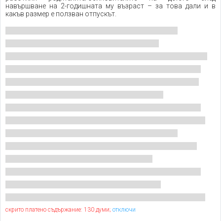
навършване на 2-годишната му възраст – за това дали и в
какъв размер е ползван отпускът.
скрито платено съдържание: 130 думи;
отключи