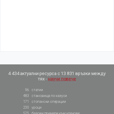
4 434 актуални ресурса с 13 831 връзки между
тях -
научи повече
96
статии
483
становища по казуси
171
стопански операции
230
уроци
575
базови примери към членове