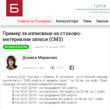
в 4 434 ресурс
Съвети за Ползване
Калкулатори
Теми
Закони
Пример за изписване на стоково-
материални запаси (СМЗ)
версия: 18 януари 2020
актуална версия
Доника Маринова
уникалност:
100%
19372
Класа ООД търгува с обувки. В началото на отчетния период
разполага с 1000 чифта от модела „Борг”, по 50 лв. за чифт. През
периода са настъпили следните промени:
1.
На 15.01.2019 г. са продадени 120 чифта;
2.
На 20.01.2019 г. са закупени 150 чифта, по 25 лв. за 1 чифт;
3.
На 23.01.2019 г. са продадени 500 чифта;
4.
На 24.01.2019 г. са закупени 50 чифта, по 30 лв. за 1 чифт;
5.
На 30.01.2019 г. са продадени 400 чифта.