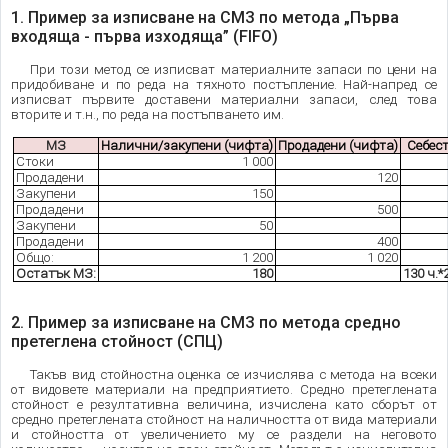
1. Пример за изписване на СМЗ по метода „Първа
входяща - първа изходяща” (FIFO)
При този метод се изписват материалните запаси по цени на
придобиване и по реда на тяхното постъпление. Най-напред се
изписват първите доставени материални запаси, след това
вторите и т.н., по реда на постъпването им.
МЗ
Налични/закупени (чифта)
Продадени (чифта)
Себест
Стоки
1 000
Продадени
120
Закупени
150
Продадени
500
Закупени
50
Продадени
400
Общо:
1 200
1 020
Остатък МЗ:
180
130 ч.*
2. Пример за изписване на СМЗ по метода средно
претеглена стойност (СПЦ)
Такъв вид стойностна оценка се изчислява с метода на всеки
от видовете материали на предприятието. Средно претеглената
стойност е резултативна величина, изчислена като сборът от
средно претеглената стойност на наличността от вида материали
и стойността от увеличението му се раздели на неговото