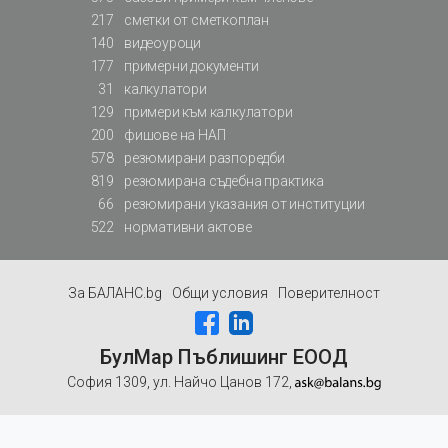
217
сметки от сметкоплан
140
видеоуроци
177
примерни документи
31
калкулатори
129
примери към калкулатори
200
фишове на НАП
578
резюмирани разпоредби
819
резюмирана съдебна практика
66
резюмирани указания от институции
522
нормативни актове
За БАЛАНС.bg
Общи условия
Поверителност
БулМар Пъблишинг ЕООД
София 1309, ул. Найчо Цанов 172,