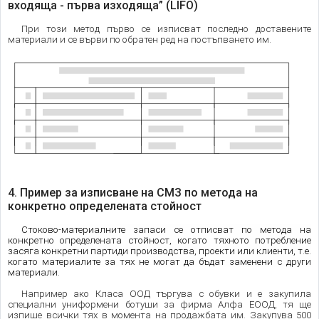
входяща - първа изходяща” (LIFO)
При този метод първо се изписват последно доставените
материали и се върви по обратен ред на постъпването им.
4. Пример за изписване на СМЗ по метода на
конкретно определената стойност
Стоково-материалните запаси се отписват по метода на
конкретно определената стойност, когато тяхното потребление
засяга конкретни партиди производства, проекти или клиенти, т.е.
когато материалите за тях не могат да бъдат заменени с други
материали.
Например ако Класа ООД търгува с обувки и е закупила
специални униформени ботуши за фирма Алфа ЕООД, тя ще
изпише всички тях в момента на продажбата им. Закупува 500