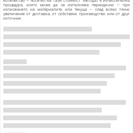
количество – носител на тази стойност. Методът е изчислителна
процедура, която може да се изпълнява периодично – при
изписването на материалите, или текущо – след всяко тяхно
увеличение от доставка, от собствено производство или от друг
източник.