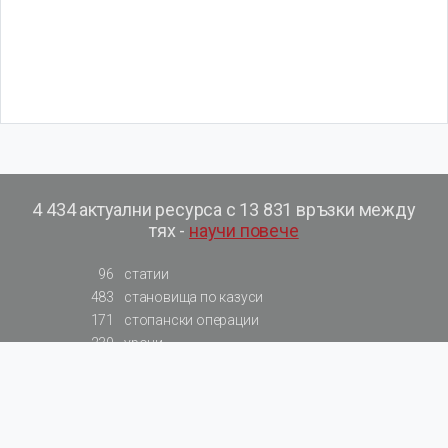
4 434 актуални ресурса с 13 831 връзки между
тях -
научи повече
96
статии
483
становища по казуси
171
стопански операции
230
уроци
575
базови примери към членове
217
сметки от сметкоплан
140
видеоуроци
177
примерни документи