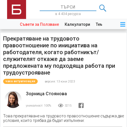
в 4 434 ресурса
Съвети за Ползване
Калкулатори
Теми
Закони
Прекратяване на трудовото
правоотношение по инициатива на
работодателя, когато работникът/
служителят откаже да заеме
предложената му подходяща работа при
трудоустрояване
версия: 13 юни 2023
чака актуализация
Зорница Стоянова
уникалност:
100%
3215
Това прекратяване на трудовото правоотношение съдържа две
условия, които трябва да бъдат изпълнени: