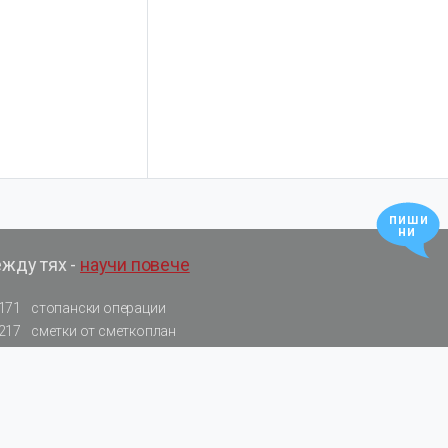
пиши
ни
ежду тях -
научи повече
171
стопански операции
217
сметки от сметкоплан
31
калкулатори
578
резюмирани разпоредби
522
нормативни актове