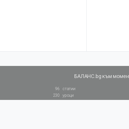
БАЛАНС.bg към момен
96
статии
230
уроци
140
видеоуроци
129
примери към калкулатори
819
резюмирана съдебна практика