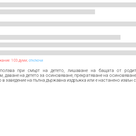
жание: 103 думи;
отключи
 ползва при смърт на детето, лишаване на бащата от родит
, даване на детето за осиновяване, прекратяване на осиновяване
о в заведение на пълна държавна издръжка или е настанено извън 