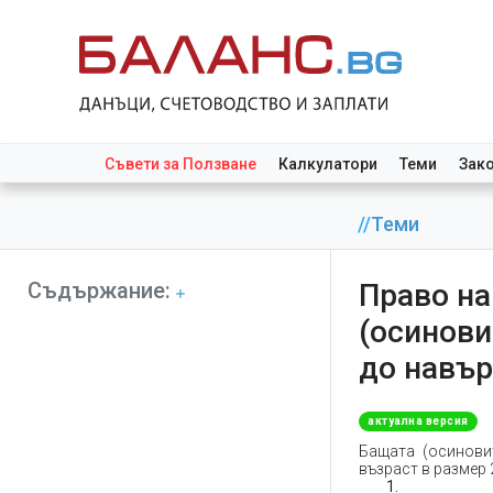
Съвети за Ползване
Калкулатори
Теми
Зак
//
Теми
Съдържание:
Право на
(осинови
до навър
актуална версия
Бащата (осинови
възраст в размер 