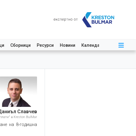
ци
Сборници
Ресурси
Новини
Календар
Даниъл Славчев
лати" в Kreston BulMar
ане на 8-годишна