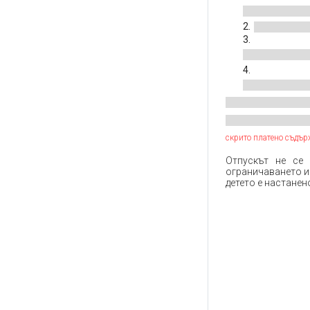
скрито платено съдър
Отпускът не се
ограничаването им
детето е настанен