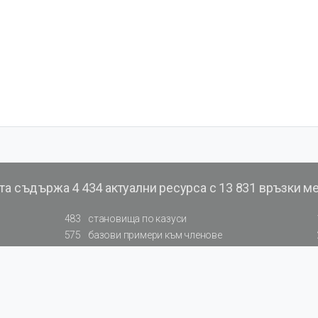
та съдържа
4 434 актуални ресурса с 13 831 връзки м
483
становища по казуси
575
базови примери към членове
177
примерни документи
200
фишове на НАП
66
резюмирани указания от институции