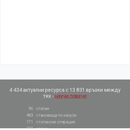
4 434 актуални ресурса с 13 831 връзки между
тях -
научи повече
96
статии
483
становища по казуси
171
стопански операции
230
уроци