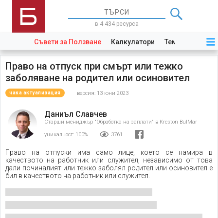
в 4 434 ресурса
Съвети за Ползване
Калкулатори
Теми
Закони
Право на отпуск при смърт или тежко
заболяване на родител или осиновител
версия: 13 юни 2023
чака актуализация
Даниъл Славчев
Старши мениджър "Обработка на заплати" в Kreston BulMar
уникалност:
100%
3761
Право на отпуски има само лице, което се намира в
качеството на работник или служител, независимо от това
дали починалият или тежко заболял родител или осиновител е
бил в качеството на работник или служител.