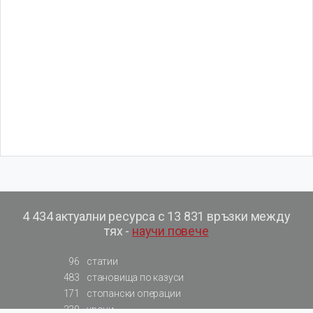
4 434 актуални ресурса с 13 831 връзки между
тях -
научи повече
96
статии
483
становища по казуси
171
стопански операции
230
уроци