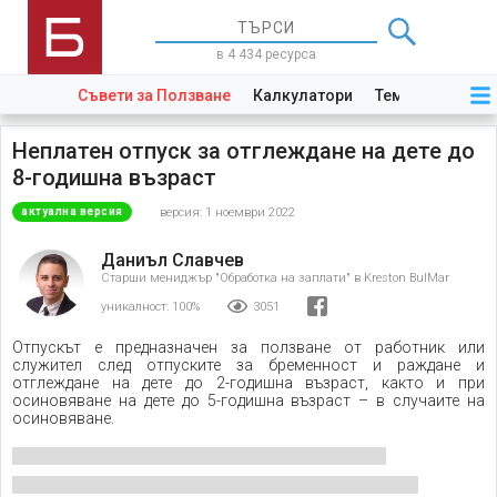
в 4 434 ресурса
Съвети за Ползване
Калкулатори
Теми
Закони
Неплатен отпуск за отглеждане на дете до
8-годишна възраст
версия: 1 ноември 2022
актуална версия
Даниъл Славчев
Старши мениджър "Обработка на заплати" в Kreston BulMar
уникалност:
100%
3051
Отпускът е предназначен за ползване от работник или
служител след отпуските за бременност и раждане и
отглеждане на дете до 2-годишна възраст, както и при
осиновяване на дете до 5-годишна възраст – в случаите на
осиновяване.