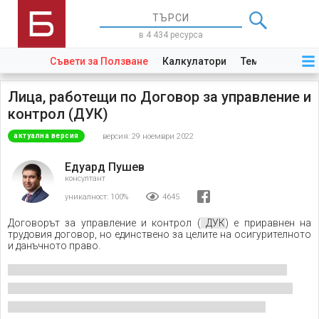
в 4 434 ресурса
Съвети за Ползване
Калкулатори
Теми
Закони
Лица, работещи по Договор за управление и
контрол (ДУК)
версия: 29 ноември 2022
актуална версия
Едуард Пушев
консултант
уникалност:
100%
4645
Договорът за управление и контрол (
ДУК
) е приравнен на
трудовия договор, но единствено за целите на осигурителното
и данъчното право.