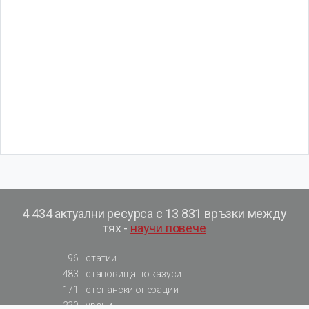
4 434 актуални ресурса с 13 831 връзки между
тях -
научи повече
96
статии
483
становища по казуси
171
стопански операции
230
уроци