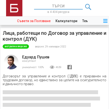
в 4 434 ресурса
Съвети за Ползване
Калкулатори
Теми
Закони
Лица, работещи по Договор за управление и
контрол (ДУК)
версия: 29 ноември 2022
актуална версия
Едуард Пушев
консултант
уникалност:
100%
4639
Договорът за управление и контрол (
ДУК
) е приравнен на
трудовия договор, но единствено за целите на осигурителното
и данъчното право.