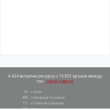
4 434 актуални ресурса с 13 831 връзки между
тях -
научи повече
96
статии
483
становища по казуси
171
стопански операции
230
уроци