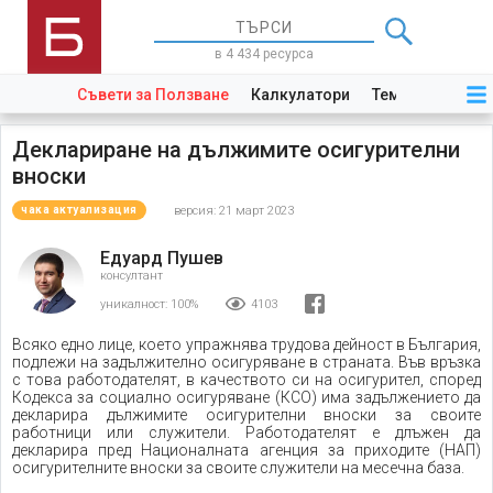
в 4 434 ресурса
Съвети за Ползване
Калкулатори
Теми
Закони
Деклариране на дължимите осигурителни
вноски
версия: 21 март 2023
чака актуализация
Едуард Пушев
консултант
уникалност:
100%
4103
Всяко едно лице, което упражнява трудова дейност в България,
подлежи на задължително осигуряване в страната. Във връзка
с това работодателят, в качеството си на осигурител, според
Кодекса за социално осигуряване (КСО) има задължението да
декларира дължимите осигурителни вноски за своите
работници или служители. Работодателят е длъжен да
декларира пред Националната агенция за приходите (НАП)
осигурителните вноски за своите служители на месечна база.