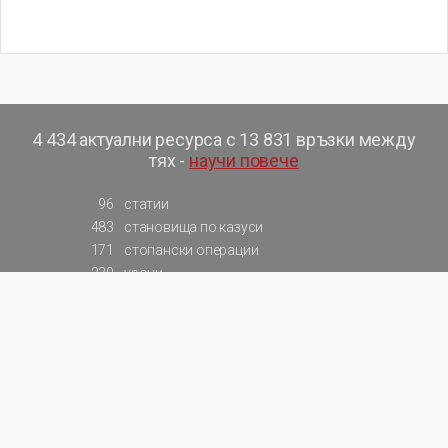
4 434 актуални ресурса с 13 831 връзки между
тях -
научи повече
96
статии
483
становища по казуси
171
стопански операции
230
уроци
575
базови примери към членове
217
сметки от сметкоплан
140
видеоуроци
177
примерни документи
31
калкулатори
129
примери към калкулатори
200
фишове на НАП