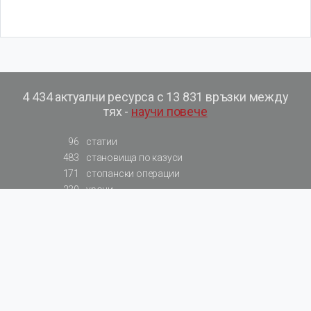
4 434 актуални ресурса с 13 831 връзки между
тях -
научи повече
96
статии
483
становища по казуси
171
стопански операции
230
уроци
575
базови примери към членове
217
сметки от сметкоплан
140
видеоуроци
177
примерни документи
31
калкулатори
129
примери към калкулатори
200
фишове на НАП