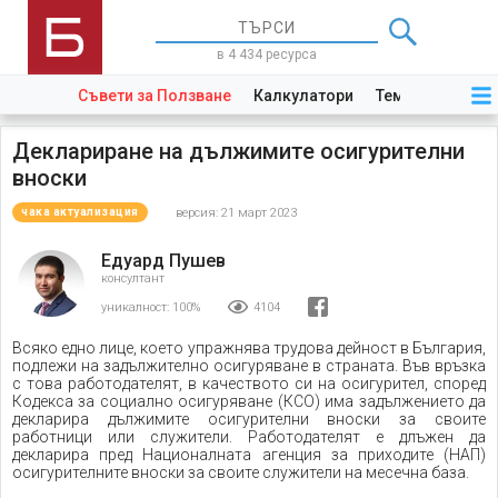
в 4 434 ресурса
Съвети за Ползване
Калкулатори
Теми
Закони
Деклариране на дължимите осигурителни
вноски
версия: 21 март 2023
чака актуализация
Едуард Пушев
консултант
уникалност:
100%
4104
Всяко едно лице, което упражнява трудова дейност в България,
подлежи на задължително осигуряване в страната. Във връзка
с това работодателят, в качеството си на осигурител, според
Кодекса за социално осигуряване (КСО) има задължението да
декларира дължимите осигурителни вноски за своите
работници или служители. Работодателят е длъжен да
декларира пред Националната агенция за приходите (НАП)
осигурителните вноски за своите служители на месечна база.