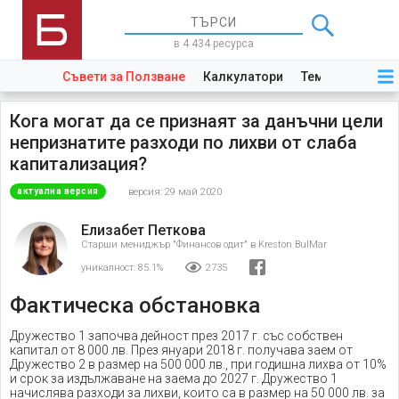
в 4 434 ресурса
Съвети за Ползване
Калкулатори
Теми
Закони
Кога могат да се признаят за данъчни цели
непризнатите разходи по лихви от слаба
капитализация?
версия: 29 май 2020
актуална версия
Елизабет Петкова
Старши мениджър "Финансов одит" в Kreston BulMar
уникалност:
85.1%
2735
Фактическа обстановка
Дружество 1 започва дейност през 2017 г. със собствен
капитал от 8 000 лв. През януари 2018 г. получава заем от
Дружество 2 в размер на 500 000 лв., при годишна лихва от 10%
и срок за издължаване на заема до 2027 г. Дружество 1
начислява разходи за лихви, които са в размер на 50 000 лв. за