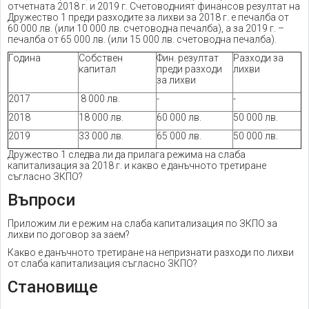
отчетната 2018 г. и 2019 г. Счетоводният финансов резултат на
Дружество 1 преди разходите за лихви за 2018 г. е печалба от
60 000 лв. (или 10 000 лв. счетоводна печалба), а за 2019 г. –
печалба от 65 000 лв. (или 15 000 лв. счетоводна печалба).
Година
Собствен
Фин. резултат
Разходи за
капитал
преди разходи
лихви
за лихви
2017
8 000 лв.
-
-
2018
18 000 лв.
60 000 лв.
50 000 лв.
2019
33 000 лв.
65 000 лв.
50 000 лв.
Дружество 1 следва ли да прилага режима на слаба
капитализация за 2018 г. и какво е данъчното третиране
съгласно ЗКПО?
Въпроси
Приложим ли е режим на слаба капитализация по ЗКПО за
лихви по договор за заем?
Какво е данъчното третиране на непризнати разходи по лихви
от слаба капитализация съгласно ЗКПО?
Становище