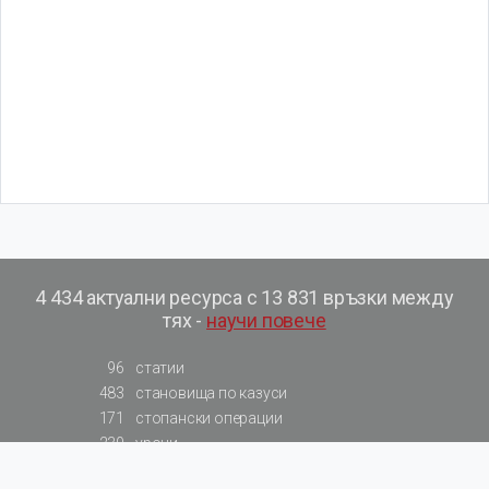
4 434 актуални ресурса с 13 831 връзки между
тях -
научи повече
96
статии
483
становища по казуси
171
стопански операции
230
уроци
575
базови примери към членове