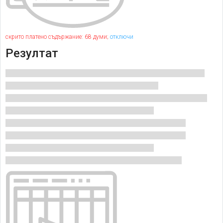
скрито платено съдържание: 68 думи;
отключи
Резултат