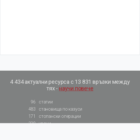
4 434 актуални ресурса с 13 831 връзки между
тях -
научи повече
96
статии
483
становища по казуси
171
стопански операции
230
уроци
575
базови примери към членове
217
сметки от сметкоплан