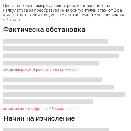
Целта на този пример е да илюстрира използването на
калкулатора за преобразуване на осигурителен стаж от 2-ра
към 3-та категория труд, когато съотношението за признаване
е 4 към 5.
Фактическа обстановка
скрито платено съдържание: 23 думи;
отключи
скрито платено съдържание: 18 думи;
отключи
Начин на изчисление