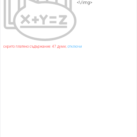
<\/img>
скрито платено съдържание: 47 думи;
отключи