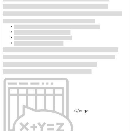
<\/img>