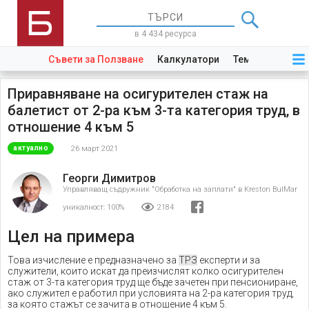
в 4 434 ресурса
Съвети за Ползване
Калкулатори
Теми
Закони
Приравняване на осигурителен стаж на
балетист от 2-ра към 3-та категория труд, в
отношение 4 към 5
26 март 2021
актуално
Георги Димитров
Управляващ съдружник "Обработка на заплати" в Kreston BulMar
уникалност:
100%
2184
Цел на примера
Това изчисление е предназначено за
ТРЗ
експерти и за
служители, които искат да преизчислят колко осигурителен
стаж от 3-та категория труд ще бъде зачетен при пенсиониране,
ако служител е работил при условията на 2-ра категория труд,
за която стажът се зачита в отношение 4 към 5.