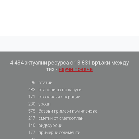
4 434 актуални ресурса с 13 831 връзки между
тях -
научи повече
96
статии
483
становища по казуси
171
стопански операции
230
уроци
575
базови примери към членове
217
сметки от сметкоплан
140
видеоуроци
177
примерни документи