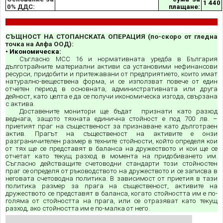
1 440
0% ДДС:
плащане:
СЪЩНОСТ НА СТОПАНСКАТА ОПЕРАЦИЯ (по-скоро от гледна
точка на Алфа ООД):
• Икономическа:
Съгласно МСС 16 и нормативната уредба в България
дълготрайните материални активи са установими нефинансови
ресурси, придобити и притежавани от предприятието, които имат
натурално-веществена форма, и се използват повече от един
отчетен период в основната, административната или друга
дейност, като целта е да се получи икономическа изгода
,
свързана
с актива.
Доставените монитори ще бъдат признати като разход
веднага, защото тяхната единична стойност е под 700 лв. –
приетият праг на същественост за признаване като дълготраен
актив. Прагът на същественост на активите е онзи
разграничителен размер в техните стойности, който определя кои
от тях ще се представят в баланса на дружеството и кои ще се
отчетат като текущ разход в момента на придобиването им.
Съгласно действащите счетоводни стандарти този стойностен
праг се определя от ръководството на дружеството и се записва в
неговата счетоводна политика. В зависимост от приетия в тази
политика размер за прага на същественост, активите на
дружеството се представят в баланса, когато стойността им е по-
голяма от стойността на прага, или се отразяват като текущ
разход, ако стойността им е по-малка от него.