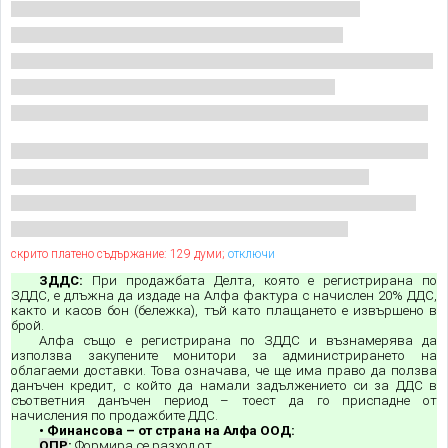
скрито платено съдържание: 129 думи;
отключи
ЗДДС:
При продажбата Делта, която е регистрирана по
ЗДДС, е длъжна да издаде на Алфа фактура с начислен 20% ДДС,
както и касов бон (бележка), тъй като плащането е извършено в
брой.
Алфа също е регистрирана по ЗДДС и възнамерява да
използва закупените монитори за администрирането на
облагаеми доставки. Това означава, че ще има право да ползва
данъчен кредит, с който да намали задължението си за ДДС в
съответния данъчен период – тоест да го приспадне от
начисления по продажбите ДДС.
• Финансова – от страна на Алфа ООД:
ОПР
:
Формира се разход от