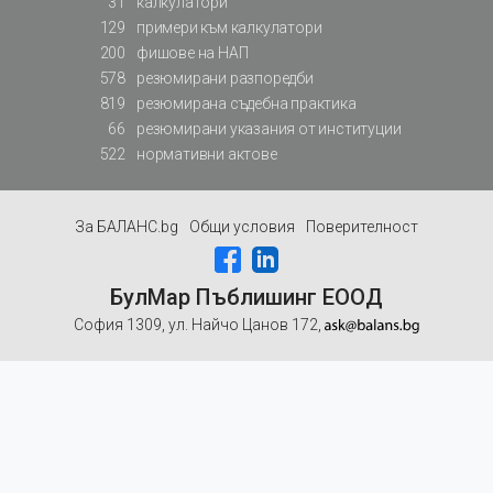
31
калкулатори
129
примери към калкулатори
200
фишове на НАП
578
резюмирани разпоредби
819
резюмирана съдебна практика
66
резюмирани указания от институции
522
нормативни актове
За БАЛАНС.bg
Общи условия
Поверителност
БулМар Пъблишинг ЕООД
София 1309, ул. Найчо Цанов 172,