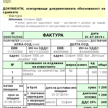
ЗДДС.
ДОКУМЕНТИ, осигуряващи документалната обоснованост на
сделката:
- Фактура.
Забележка:
Съгласно ЗДДС:
всяко данъчно задължено лице – доставчик е длъжно да издаде
фактура за извършената от него доставка на стока или услуга
.
№
дата:
ФАКТУРА
0000742563
01.07.2019 г.
ПОЛУЧАТЕЛ
(купувач)
(продавач)
ДОСТАВЧИК
АЛФА ООД
(ние)
ДЕЛТА ООД
ЕИК
:
ИН по ЗДДС:
ЕИК
:
ИН по ЗДДС:
111222333
BG111222333
444555666
BG444555666
адрес:
София 1000, ул.
адрес:
София 1000, бул. „Витоша“
„Алабин“ 100
100
основание за издаване
ед.
№
мярка
колич.
общо
на известието
цена
Монитор за компютър Dell
бр.
1
2
600
1 200
654654
2
3
начин на
сума:
1 200
в брой
дата на доставка или
плащане:
плащане:
данъчна
с платежно
01.07.2019 г .
Х
1 200
срок за
нареждане
основа:
плащане:
с насрещно
01.0
8
.2019 г.
място:
София
ДДС 20%:
240
прихващане
Основание за
сума за