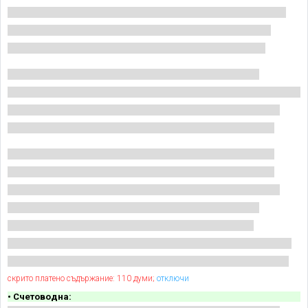
скрито платено съдържание: 110 думи;
отключи
• Счетоводна: