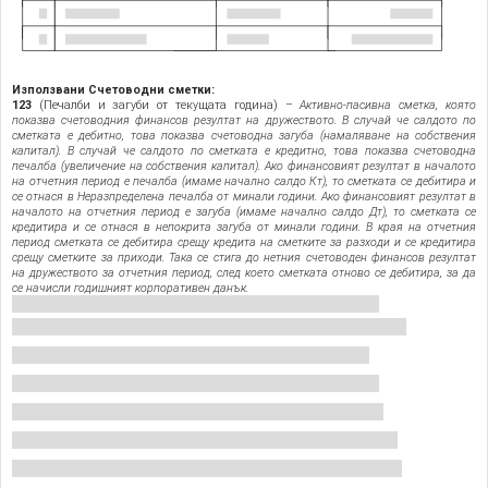
Използвани Счетоводни сметки:
123
(Печалби и загуби от текущата година) –
Активно-пасивна сметка, която
показва счетоводния финансов резултат на дружеството. В случай че салдото по
сметката е дебитно, това показва счетоводна загуба (намаляване на собствения
капитал). В случай че салдото по сметката е кредитно, това показва счетоводна
печалба (увеличение на собствения капитал). Ако финансовият резултат в началото
на отчетния период е печалба (имаме начално салдо Кт), то сметката се дебитира и
се отнася в Неразпределена печалба от минали години. Ако финансовият резултат в
началото на отчетния период е загуба (имаме начално салдо Дт), то сметката се
кредитира и се отнася в непокрита загуба от минали години. В края на отчетния
период сметката се дебитира срещу кредита на сметките за разходи и се кредитира
срещу сметките за приходи. Така се стига до нетния счетоводен финансов резултат
на дружеството за отчетния период, след което сметката отново се дебитира, за да
се начисли годишният корпоративен данък.