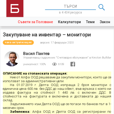
в 4 434 ресурса
Съвети за Ползване
Калкулатори
Теми
Закони
Закупуване на инвентар – монитори
версия: 17 февруари 2020
чака актуализация
Васил Пантев
Управляващ съдружник "Счетоводно обслужване" в Kreston BulMar
уникалност:
100%
6109
ОПИСАНИЕ на стопанската операция:
Ние от Алфа ООД решаваме да закупим монитори, които ще се
използват за административни цели.
На 01.07.2019 г. Делта ООД изпраща 2 броя монитори с
единична цена 600 лв. без ДДС до наш обект
,
във връзка с което ни
издава фактура на стойност 1 440 лв. с включен ДДС. В
стойността на фактурата е включена и доставката до нашия
склад.
Задължението към Делта ООД ще се погаси по банков път в 1-
месечен срок.
Забележка:
Алфа ООД и Делта ООД са регистрирани по