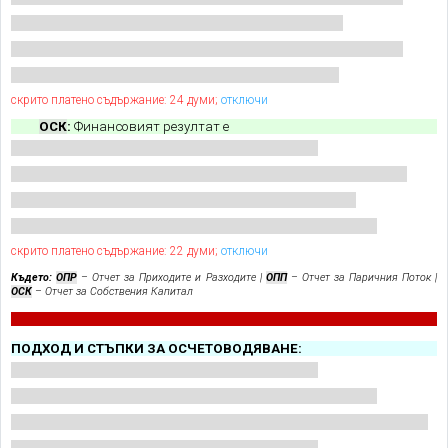
скрито платено съдържание: 24 думи;
отключи
ОСК
:
Финансовият резултат е
скрито платено съдържание: 22 думи;
отключи
Където:
ОПР
– Отчет за Приходите и Разходите |
ОПП
– Отчет за Паричния Поток |
ОСК
– Отчет за Собствения Капитал
ПОДХОД И СТЪПКИ ЗА ОСЧЕТОВОДЯВАНЕ: