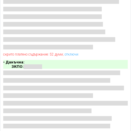
скрито платено съдържание: 52 думи;
отключи
• Данъчна:
ЗКПО: