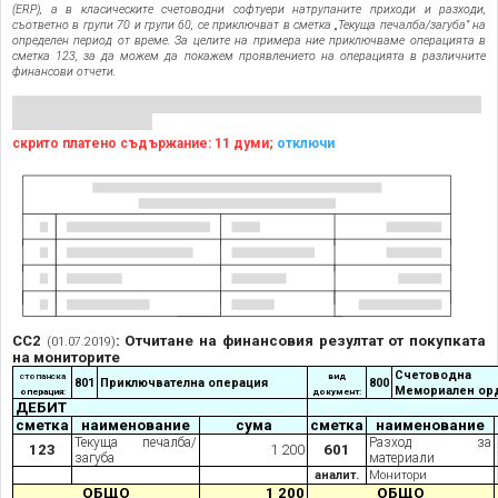
(ERP), а в класическите счетоводни софтуери натрупаните приходи и разходи,
съответно в групи 70 и групи 60, се приключват в сметка „Текуща печалба/загуба” на
определен период от време. За целите на примера ние приключваме операцията в
сметка 123, за да можем да покажем проявлението на операцията в различните
финансови отчети.
скрито платено съдържание: 11 думи;
отключи
СС2
: Отчитане на финансовия резултат от покупката
(01.07.2019)
на мониторите
Счетоводна
стопанска
вид
801
Приключвателна операция
800
Мемориален ор
операция:
документ:
ДЕБИТ
сметка
наименование
сума
сметка
наименование
Текуща печалба/
Разход за
123
1 200
601
загуба
материали
аналит.
Монитори
ОБЩО
1 200
ОБЩО