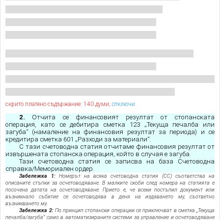
скрито платено съдържание: 140 думи;
отключи
2.
Отчита се финансовият резултат от стопанската
операция, като се дебитира сметка 123 „Текуща печалба или
загуба“ (намаление на финансовия резултат за периода) и се
кредитира сметка 601 „Разходи за материали“.
С тази счетоводна статия отчитаме финансовия резултат от
извършената стопанска операция, който в случая е загуба.
Тази счетоводна статия се записва на база Счетоводна
справка/Мемориален ордер.
Забележка 1:
Номерът на всяка счетоводна статия (СС) съответства на
описаните стъпки за осчетоводяване. В малките скоби след номера на статията е
посочена датата на осчетоводяване. Прието е, че всеки постъпил документ или
възникнало събитие се осчетоводява в деня на издаването му, съответно
възникването му.
Забележка 2:
По принцип стопански операции се приключват в сметка „Текуща
печалба/загуба” само в автоматизираните системи за управление и осчетоводяване