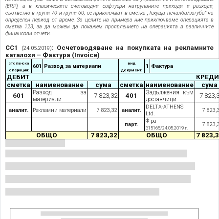
(ERP), а в класическите счетоводни софтуери натрупаните приходи и разходи,
съответно в групи 70 и групи 60, се приключват в сметка „Текуща печалба/загуба” на
определен период от време. За целите на примера ние приключваме операцията в
сметка 123, за да можем да покажем проявлението на операцията в различните
финансови отчети.
СС1
: Осчетоводяване на покупката на рекламните
(24.05.2019)
каталози – Фактура (Invoice)
стопанска
вид
601
Разход за материали
1
Фактура
операция:
документ:
ДЕБИТ
КРЕДИ
сметка
наименование
сума
сметка
наименование
сума
Разход за
Задължения към
601
7 823,32
401
7 823,
материали
доставчици
DELTA-ATHENS
аналит.
Рекламни материали
7 823,32
аналит.
7 823,
Ltd.
Ф-ра
парт.
7 823,
315165/24.05.2019 г.
ОБЩО
7 823,32
ОБЩО
7 823,