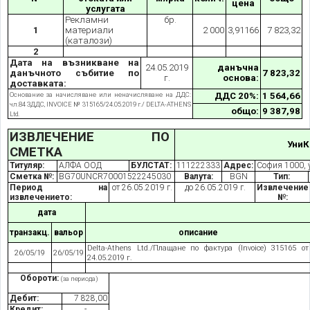
цена
услугата
Рекламни
бр.
1
материали
2 000
3,91166
7 823,32
(каталози)
2
Дата на възникване на
24.05.2019
данъчна
данъчното събитие по
7 823,32
г.
основа:
доставката:
Основание за начисляване или неначисляване на ДДС:
ДДС 20%:
1 564,66
чл.84 ЗДДС, INVOICE № 315165/24.05.201
9
г./ DELTA-ATHENS
общо:
9 387,98
Ltd.
ИЗВЛЕЧЕНИЕ ПО
УниК
СМЕТКА
Титуляр:
АЛФА ООД
БУЛСТАТ:
111222333
Адрес:
София 1000, у
Сметка №:
BG70UNCR70001522245030
Валута:
BGN
Тип:
Период на
от 26.05.2019 г.
до 26.05.2019 г.
Извлечение
извлечението:
№:
дата
транзакц.
вальор
описание
Delta-Athens Ltd./Плащане по фактура (
I
nvoice) 315165 от
26/05/1
9
26/05/1
9
24.05.2019 г.
Обороти:
(за периода)
Дебит:
7 828,00
Кредит:
-