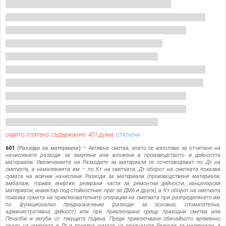
скрито платено съдържание: 401 думи;
отключи
601
(Разходи за материали) –
Активна сметка, която се използва за отчитане на
начислените разходи за закупени или вложени в производството и дейността
материали. Увеличенията на Разходите за материали се осчетоводяват по Дт на
сметката, а намаленията им – по Кт на сметката. Дт оборот на сметката показва
сумата на всички начислени Разходи за материали (производствени материали,
амбалаж, горива, енергия, резервни части за ремонтни дейности, канцеларски
материали, инвентар под стойностния праг за ДМА и други), а Кт оборот на сметката
показва сумата на приключвателните операции на сметката при разпределянето им
по функционално предназначение (разходи за основна, спомагателна,
административна дейност) или при приключване срещу приходни сметки или
Печалби и загуби от текущата година. Преди приключване обичайното временно
салдо на сметката е Дт и показва сумата на признатите Разходи за материали, а