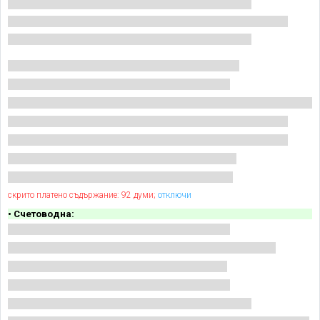
скрито платено съдържание: 92 думи;
отключи
• Счетоводна: