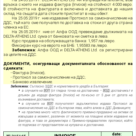
връзка с което ни издава фактура (
I
nvoice) на стойност 4 000 евро.
В стойността на фактурата е включена и доставката до нашия
склад. На същата дата стоките пристигат в наш обект.
На 25.05.2019 г. ние издаваме Протокол за самоначисление на
ДДС, тъй като сме получател по доставка на стоки от друга страна
членка на ЕС.
На 2
6
.05.2019 г. ние от Алфа ООД превеждаме дължимата на
DELTA-ATHENS Ltd. сума от банковата ни сметка в лева.
Курс продава на обслужващата банка: 1,957 лв./евро.
Фиксиран курс на еврото на БНБ: 1,95583 лв./евро.
Забележка:
Алфа ООД и DELTA-ATHENS Ltd. са регистрирани
за целите на ДДС.
ДОКУМЕНТИ, осигуряващи документалната обоснованост на
сделката:
- Фактура
(Invoice)
;
- Протокол за самоначислeние на ДДС;
- Банково извлечение
.
Забележка:
Съгласно ЗДДС и нормативната уредба в България:
в случаите на
ВОП
(от гледна точка на доставчика
–
ВОД
) доставчикът е
длъжен да издаде фактура (Invoice)
не по-късно от 5 дни от датата на
възникване доставката
;
в случаите на
ВОП
получателят задължително издава Протокол за
самоначисление на ДДС в български лева, който влиза в ДДС Дневниците
;
на практика много често фактическото приемно-предаване на активи се
извършва в момент
,
различен от момента на плащане и/или издаване на
фактура, и това се документира с Приемно-предавателен протокол, който
се подписва от представители на купувача и доставчика.
date: