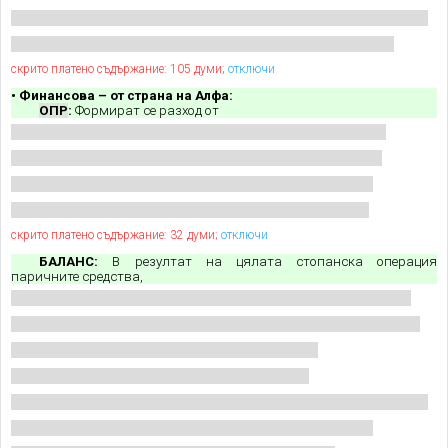
скрито платено съдържание: 105 думи;
отключи
• Финансова – от страна на Алфа:
ОПР
:
Формират се разход от
скрито платено съдържание: 32 думи;
отключи
БАЛАНС:
В резултат на цялата стопанска операция
паричните средства,