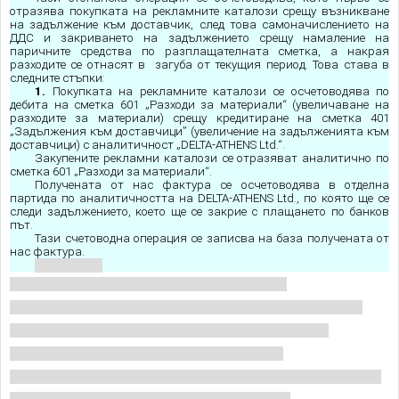
отразява покупката на рекламните каталози срещу възникване
на задължение към доставчик, след това самоначислението на
ДДС и закриването на задължението срещу намаление на
паричните средства по разплащателната сметка, а накрая
разходите се отнасят в загуба от текущия период. Това става в
следните стъпки:
1.
Покупката на рекламните каталози се осчетоводява по
дебита на сметка 601 „Разходи за материали“ (увеличаване на
разходите за материали) срещу кредитиране на сметка 401
„Задължения към доставчици” (увеличение на задълженията към
доставчици) с аналитичност „DELTA-ATHENS Ltd.“.
Закупените рекламни каталози се отразяват аналитично по
сметка 601 „Разходи за материали“.
Получената от нас фактура се осчетоводява в отделна
партида по аналитичността на DELTA-ATHENS Ltd., по която ще се
следи задължението, което ще се закрие с плащането по банков
път.
Тази счетоводна операция се записва на база получената от
нас фактура.