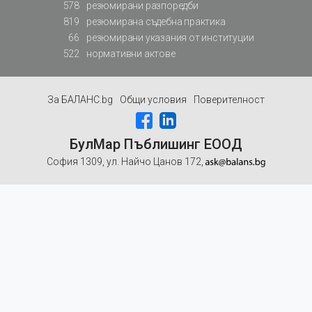
578
резюмирани разпоредби
819
резюмирана съдебна практика
66
резюмирани указания от институции
522
нормативни актове
За БАЛАНС.bg
Общи условия
Поверителност
БулМар Пъблишинг ЕООД
София 1309, ул. Найчо Цанов 172,