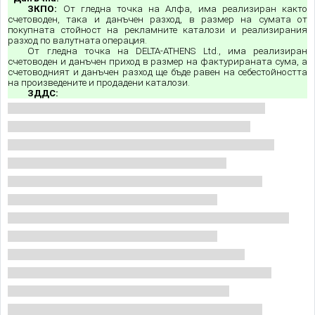
ЗКПО:
От гледна точка на Алфа, има реализиран както
счетоводен, така и данъчен разход, в размер на сумата от
покупната стойност на рекламните каталози и реализирания
разход по валутната операция.
От гледна точка на
DELTA-ATHENS Ltd., има реализиран
счетоводен и данъчен приход в размер на фактурираната сума, а
счетоводният и данъчен разход ще бъде равен на себестойността
на произведените и продадени каталози.
ЗДДС: