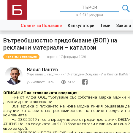
в 4 434 ресурса
Съвети за Ползване
Калкулатори
Теми
Закони
Вътреобщностно придобиване (ВОП) на
рекламни материали – каталози
версия: 17 февруари 2020
чака актуализация
Васил Пантев
Управляващ съдружник "Счетоводно обслужване" в Kreston BulMar
уникалност:
100%
6172
ОПИСАНИЕ на стопанската операция:
Ние от Алфа ООД търгуваме със собствена марка мъжки и
дамски дрехи и аксесоари.
Във връзка с пускането на нова модна линия решаваме да
закупим каталози с цел рекламирането на новите продукти на
компанията.
На 23.05.2019 г. се споразумяваме с гръцки доставчик DELTA-
ATHENS Ltd. за покупката на 2 000 броя каталози с единична цена 2
евро за брой.
На 24.05.2019 г. DELTA-ATHENS Ltd. ни изпраща каталозите, във