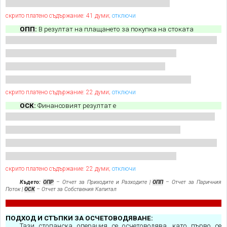
скрито платено съдържание: 41 думи;
отключи
ОПП
:
В резултат на плащането за покупка на стоката
скрито платено съдържание: 22 думи;
отключи
ОСК
:
Финансовият резултат е
скрито платено съдържание: 22 думи;
отключи
Където:
ОПР
– Отчет за Приходите и Разходите |
ОПП
– Отчет за Паричния
Поток |
ОСК
– Отчет за Собствения Капитал
ПОДХОД И СТЪПКИ ЗА ОСЧЕТОВОДЯВАНЕ:
Тази стопанска операция се осчетоводява, като първо се