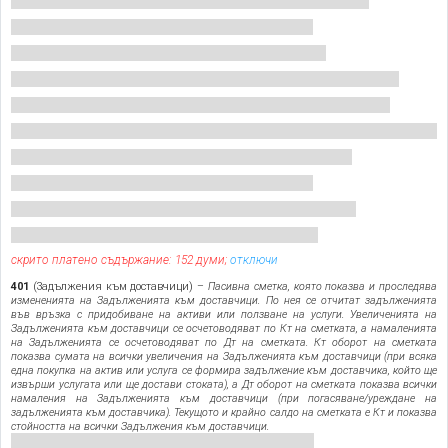
скрито платено съдържание: 152 думи;
отключи
401
(Задължения към доставчици) –
Пасивна сметка, която показва и проследява
измененията на Задълженията към доставчици. По нея се отчитат задълженията
във връзка с придобиване на активи или ползване на услуги. Увеличенията на
Задълженията към доставчици се осчетоводяват по Кт на сметката, а намаленията
на Задълженията се осчетоводяват по Дт на сметката. Кт оборот на сметката
показва сумата на всички увеличения на Задълженията към доставчици (при всяка
една покупка на актив или услуга се формира задължение към доставчика, който ще
извърши услугата или ще достави стоката), а Дт оборот на сметката показва всички
намаления на Задълженията към доставчици (при погасяване/уреждане на
задълженията към доставчика). Текущото и крайно салдо на сметката е Кт и показва
стойността на всички Задължения към доставчици.