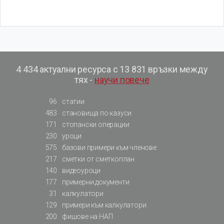
4 434 актуални ресурса с 13 831 връзки между
тях -
научи повече
96
статии
483
становища по казуси
171
стопански операции
230
уроци
575
базови примери към членове
217
сметки от сметкоплан
140
видеоуроци
177
примерни документи
31
калкулатори
129
примери към калкулатори
200
фишове на НАП