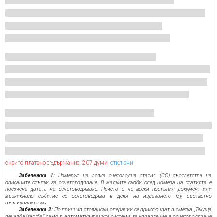
скрито платено съдържание: 207 думи;
отключи
Забележка 1:
Номерът на всяка счетоводна статия (СС) съответства на
описаните стъпки за осчетоводяване. В малките скоби след номера на статията е
посочена датата на осчетоводяване. Прието е, че всеки постъпил документ или
възникнало събитие се осчетоводява в деня на издаването му, съответно
възникването му.
Забележка 2:
По принцип стопански операции се приключват в сметка „Текуща
печалба/загуба” само в автоматизираните системи за управление и осчетоводяване