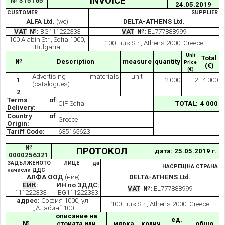
INVOICE
№ 315165
24.05.2019
CUSTOMER
SUPPLIER
ALFA Ltd.
(we)
DELTA-ATHENS Ltd.
VAT
№:
BG111222333
VAT
№:
EL777888999
100 Alabin Str., Sofia 1000,
100 Luis Str., Athens 2000, Greece
Bulgaria
Unit
Total
№
Description
measure
quantity
Price
(€)
(€)
Advertising materials
unit
1
2 000
2
4 000
(catalogues)
2
Terms of
CIP Sofia
TOTAL:
4 000
Delivery:
Country of
Greece
Origin:
Tariff Code:
635165623
№
ПРОТОКОЛ
дата: 25.05.2019 г.
0000256321
ЗАДЪЛЖЕНОТО ЛИЦЕ да
НАСРЕЩНА СТРАНА
начисли ДДС
АЛФА ООД
(ние)
DELTA-ATHENS Ltd.
ЕИК
:
ИН по ЗДДС:
VAT
№:
EL777888999
111222333
BG111222333
адрес:
София 1000, ул.
100 Luis Str., Athens 2000, Greece
„Алабин“ 100
описание на
ед.
№
стоката или
мярка
колич.
общо