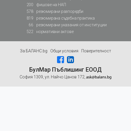
200
фишове на НАП
578
резюмирани разпоредби
819
резюмирана съдебна практика
66
резюмирани указания от институции
522
нормативни актове
За БАЛАНС.bg
Общи условия
Поверителност
БулМар Пъблишинг ЕООД
София 1309, ул. Найчо Цанов 172,