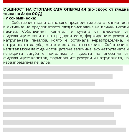
СЪЩНОСТ НА СТОПАНСКАТА ОПЕРАЦИЯ (по-скоро от гледна
точка на Алфа ООД):
• Икономическа:
Собственият капитал
на едно предприятие е остатъчният дял
в активите на предприятието след приспадане на всички негови
пасиви. Собственият капитал е сумата от внесения от
съдружниците капитал в предприятието, формираните резерви,
натрупаната печалба, която е останала неразпределена, и
натрупаната загуба, която е останала непокрита. Собственият
капитал може да бъде и отрицателна величина, ако натрупаната и
непокрита загуба е по-голяма от сумата на внесения от
съдружниците капитал, формираните резерви и натрупаната, но
неразпределена печалба.