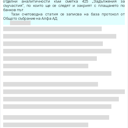
отделни аналитичности към сметка 425 „Задължения за
съучастия”, по които ще се следят и закрият с плащането по
банков път.
Тази счетоводна статия се записва на база протокол от
Общото събрание на Алфа АД.