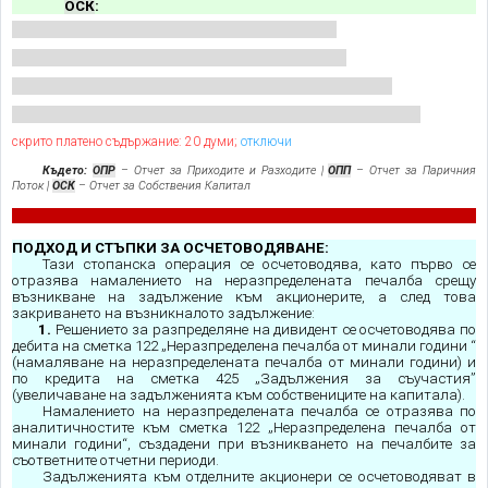
ОСК
:
скрито платено съдържание: 20 думи;
отключи
Където:
ОПР
– Отчет за Приходите и Разходите |
ОПП
– Отчет за Паричния
Поток |
ОСК
– Отчет за Собствения Капитал
ПОДХОД И СТЪПКИ ЗА ОСЧЕТОВОДЯВАНЕ:
Тази стопанска операция се осчетоводява, като първо се
отразява намалението на неразпределената печалба срещу
възникване на задължение към акционерите, а след това
закриването на възникналото задължение:
1.
Решението за разпределяне на дивидент се осчетоводява по
дебита на сметка 122 „Неразпределена печалба от минали години “
(намаляване на неразпределената печалба от минали години) и
по кредита на сметка 425 „Задължения за съучастия”
(увеличаване на задълженията към собствениците на капитала).
Намалението на неразпределената печалба се отразява по
аналитичностите към сметка 122 „Неразпределена печалба от
минали години“, създадени при възникването на печалбите за
съответните отчетни периоди.
Задълженията към отделните акционери се осчетоводяват в