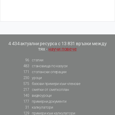
4 434 актуални ресурса с 13 831 връзки между
тях -
научи повече
96
статии
483
становища по казуси
171
стопански операции
230
уроци
575
базови примери към членове
217
сметки от сметкоплан
140
видеоуроци
177
примерни документи
31
калкулатори
129
примери към калкулатори