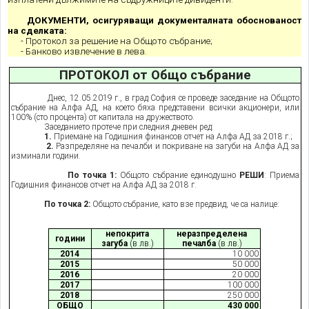
ДОКУМЕНТИ, осигуряващи документалната обоснованост
на сделката:
- Протокол за решение на Общото събрание;
- Банково извлечение в лева.
ПРОТОКОЛ от Общо събрание
Днес, 12.05.201
9
г., в град София се проведе заседание на Общото
събрание на Алфа АД, на което бяха представени всички акционери, или
100% (сто процента) от капитала на дружеството.
Заседанието протече при следния дневен ред:
1.
Приемане на Годишния финансов отчет на Алфа АД за 201
8
г.;
2.
Разпределяне на печалби и покриване на загуби на Алфа АД за
изминали години.
По точка 1:
Общото събрание единодушно
РЕШИ
: Приема
Годишния финансов отчет на Алфа АД за 201
8
г.
По точка 2:
Общото събрание, като взе предвид, че са налице:
непокрита
неразпределена
години
загуба
(в лв.)
печалба
(в лв.)
201
4
10 000
201
5
50 000
201
6
20 000
201
7
100 000
201
8
250 000
ОБЩО
430 000