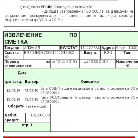
единодушно
РЕШИ
: С натрупаната печалба:
• да бъдат разпределени 100 000 лв. за дивиденти на
акционерите, пропорционално на притежаваните от тях акции, които да
бъдат изплатени до 30 юни 201
9
г.
ИЗВЛЕЧЕНИЕ ПО
СМЕТКА
Титуляр:
АЛФА АД
БУЛСТАТ:
111222333
Адрес:
София 1000,
Сметка
BG70UNCR70001522245030
Валута:
BGN
Тип:
№:
Период на
от 12.05.2019 г.
до 13.05.2019 г.
Извлечени
извлечението:
№:
Дата
транзакц.
Вальор
Описание
Бета ООД/Плащане н
a
дивидент съгласно решение на ОС о
13/05/19
13/05/19
12.05.2019 г.
Гама ООД/Плащане на дивидент съгласно решение на ОС о
13/05/19
13/05/19
12.05.2019 г.
Обороти:
(за периода)
Дебит:
100 000,00
Кредит:
-
стр. 1