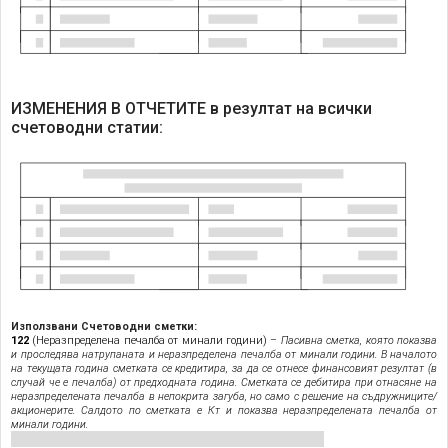
ИЗМЕНЕНИЯ В ОТЧЕТИТЕ в резултат на всички
счетоводни статии:
Използвани Счетоводни сметки:
122
(Неразпределена печалба от минали години) –
Пасивна сметка, която показва
и проследява натрупаната и неразпределена печалба от минали години. В началото
на текущата година сметката се кредитира, за да се отнесе финансовият резултат (в
случай че е печалба) от предходната година. Сметката се дебитира при отнасяне на
неразпределената печалба в непокрита загуба, но само с решение на съдружниците/
акционерите. Салдото по сметката е Кт и показва неразпределената печалба от
минали години.