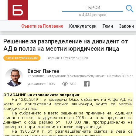
в 4 434 ресурса
Съвети за Ползване
Калкулатори
Теми
Закони
Решение за разпределение на дивидент от
АД в полза на местни юридически лица
версия: 17 февруари 2020
чака актуализация
Васил Пантев
Управляващ съдружник "Счетоводно обслужване" в Kreston BulMar
уникалност:
100%
7392
ОПИСАНИЕ на стопанската операция:
На 12.05.2019 г. е проведено Общо събрание на Алфа АД, на
което са присъствали всички акционери, които са местни
юридически лица.
На събранието е взето решение за приемане на Годишния
финансов отчет на дружеството за 2018 г. и за разпределяне на
дивидент с общ размер от 100 000 лв., пропорционално на
размера на притежавания от всеки съдружник дял.
На 13.05.2019 г. от разплащателната сметка в лева са
изплатени дължимите на съдружниците дивиденти.