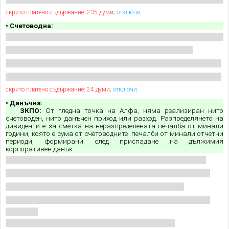
скрито платено съдържание: 235 думи;
отключи
• Счетоводна:
скрито платено съдържание: 24 думи;
отключи
• Данъчна:
ЗКПО:
От гледна точка на Алфа, няма реализиран нито
счетоводен, нито данъчен приход или разход. Разпределянето на
дивиденти е за сметка на неразпределената печалба от минали
години, която е сума от счетоводните печалби от минали отчетни
периоди, формирани след приспадане на дължимия
корпоративен данък.