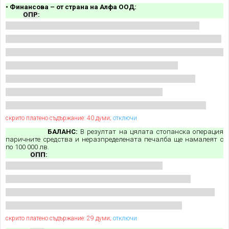
• Финансова – от страна на Алфа ООД:
ОПР
:
скрито платено съдържание: 40 думи;
отключи
БАЛАНС:
В резултат на цялата стопанска операция
паричните средства и неразпределената печалба ще намалеят с
по 100 000 лв.
ОПП
:
скрито платено съдържание: 29 думи;
отключи