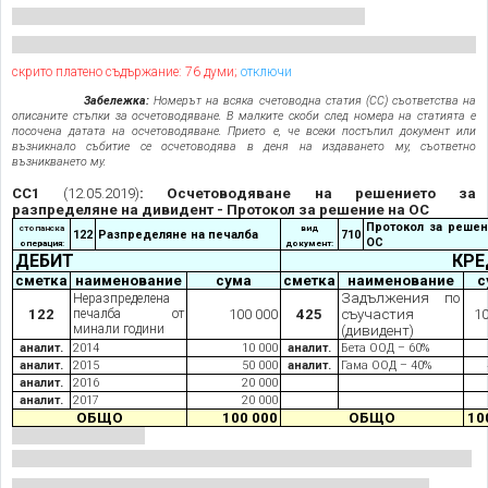
скрито платено съдържание: 76 думи;
отключи
Забележка:
Номерът на всяка счетоводна статия (СС) съответства на
описаните стъпки за осчетоводяване. В малките скоби след номера на статията е
посочена датата на осчетоводяване. Прието е, че всеки постъпил документ или
възникнало събитие се осчетоводява в деня на издаването му, съответно
възникването му.
СС1
(12.05.2019)
: Осчетоводяване на решението за
разпределяне на дивидент - Протокол за решение на ОС
Протокол за решен
стопанска
вид
122
Разпределяне на печалба
710
ОС
операция:
документ:
ДЕБИТ
КРЕ
сметка
наименование
сума
сметка
наименование
с
Задължения по
Неразпределена
122
печалба от
100 000
425
съучастия
10
минали години
(дивидент)
аналит.
2014
10 000
аналит.
Бета ООД – 60%
аналит.
2015
50 000
аналит.
Гама ООД – 40%
аналит.
2016
20 000
аналит.
2017
20 000
ОБЩО
100 000
ОБЩО
10