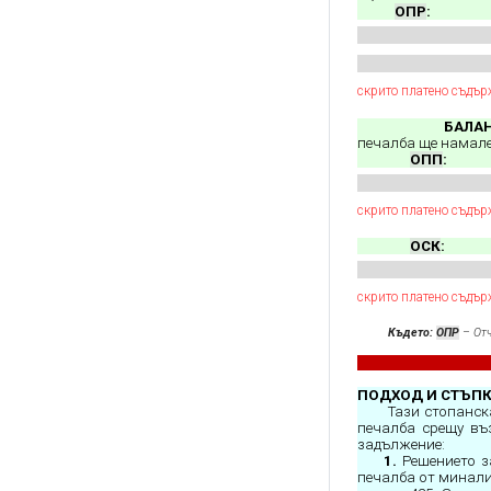
ОПР
:
скрито платено съдър
БАЛАН
печалба ще намалея
ОПП
:
скрито платено съдър
ОСК
:
скрито платено съдър
Където:
ОПР
– Отч
ПОДХОД И СТЪПК
Тази стопанск
печалба срещу въ
задължение:
1.
Решението за
печалба от минали