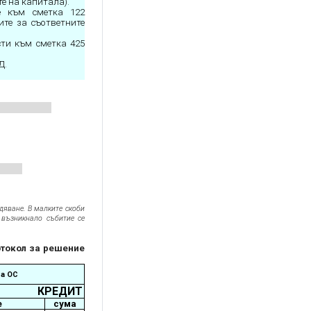
е на капитала).
е към сметка 122
ите за съответните
ти към сметка 425
Д.
дяване. В малките скоби
 възникнало събитие се
отокол за решение
на ОС
КРЕДИТ
е
сума