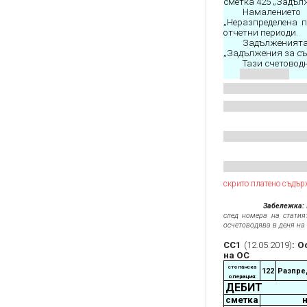
сметка 425 „Задъл
Намалението
„Неразпределена п
отчетни периоди.
Задълженията
„Задължения за съу
Тази счетовод
скрито платено съдър
Забележка:
след номера на статия
осчетоводява в деня на 
СС1
(12.05.2019)
: 
на ОС
стопанска
122
Разпре
операция:
ДЕБИТ
сметка