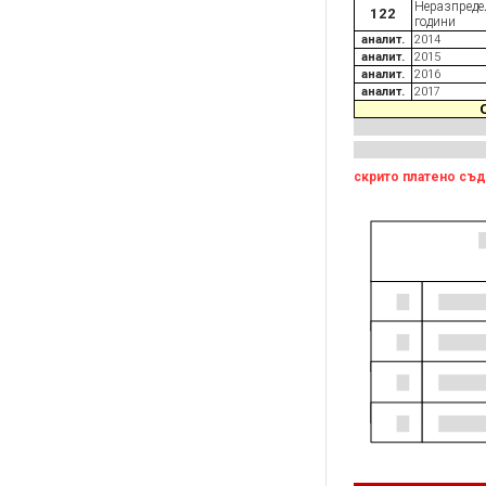
Неразпред
122
години
аналит.
2014
аналит.
2015
аналит.
2016
аналит.
2017
скрито платено съд