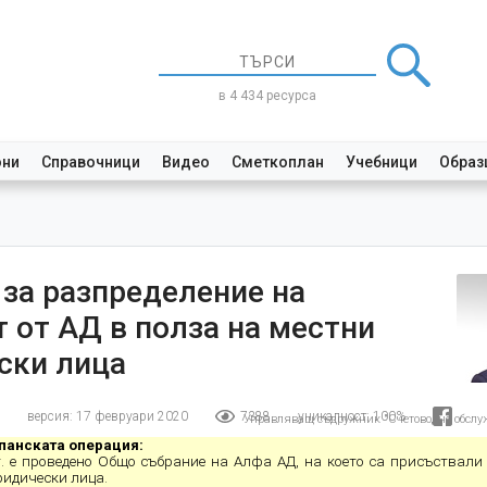
в 4 434 ресурса
они
Справочници
Видео
Сметкоплан
Учебници
Образ
за разпределение на
 от АД в полза на местни
ски лица
версия: 17 февруари 2020
7388
уникалност:
100%
Управляващ съдружник "Счетоводно обслуж
панската операция:
 г. е проведено Общо събрание на Алфа АД, на което са присъствали
ридически лица.