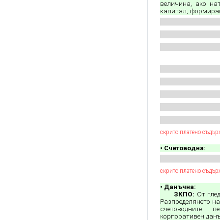
величина, ако на
капитал, формиран
скрито платено съдър
• Счетоводна:
скрито платено съдър
• Данъчна:
ЗКПО:
От глед
Разпределянето на
счетоводните п
корпоративен данъ