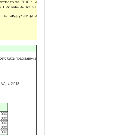
твото за 2018 г. и
на притежавания от
е на съдружниците
оето бяха представени
 АД за 201
8
г.
 000
 000
 000
 000
 000