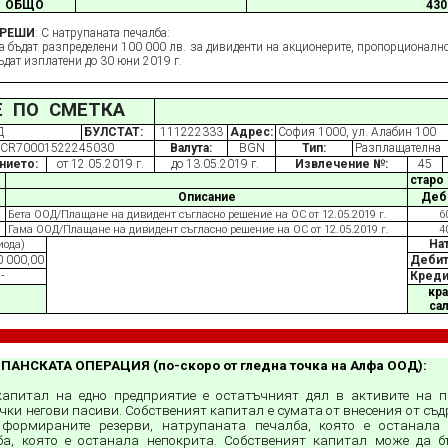
ОБЩО
430
РЕШИ
: С натрупаната печалба:
еделени 100 000 лв. за дивиденти на акционерите, пропорционално н
бъдат изплатени до 30 юни 201
9
г.
Е ПО СМЕТКА
Д
БУЛСТАТ:
111222333
Адрес:
София 1000, ул. Алабин 100
CR70001522245030
Валута:
BGN
Тип:
Разплащателна
нието:
от 12.05.2019 г.
до 13.05.2019 г.
Извлечение №:
45
старо
Описание
Деби
Бета ООД/Плащане н
a
дивидент съгласно решение на ОС от 12.05.2019 г.
6
Гама ООД/Плащане на дивидент съгласно решение на ОС от 12.05.2019 г.
4
На
иода)
0 000,00
Дебит
-
Креди
кр
са
АНСКАТА ОПЕРАЦИЯ (по-скоро от гледна точка на Алфа ООД):
капитал
на едно предприятие е остатъчният дял в активите на п
чки негови пасиви. Собственият капитал е сумата от внесения от съ
 формираните резерви, натрупаната печалба, която е останала 
ба, която е останала непокрита. Собственият капитал може да б