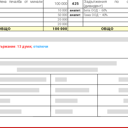
Задължения по съ
елена печалба от минали
100 000
425
(дивидент)
10 000
аналит.
Бета ООД – 60%
50 000
аналит.
Гама ООД – 40%
20 000
20 000
ОБЩО
100 000
ОБЩО
ържание: 13 думи;
отключи