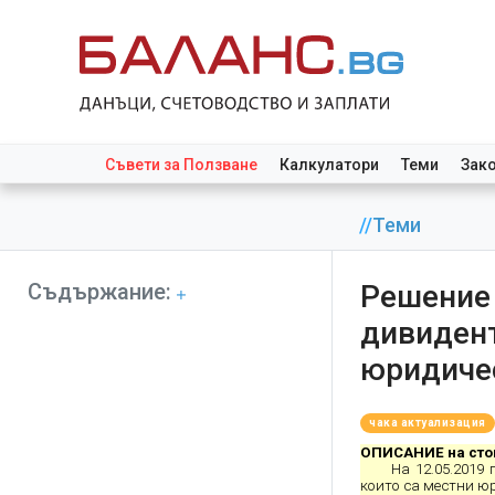
Съвети за Ползване
Калкулатори
Теми
Зак
//
Теми
Съдържание:
Решение 
дивидент
юридиче
чака актуализация
ОПИСАНИЕ на сто
На 12.05.2019
които са местни ю