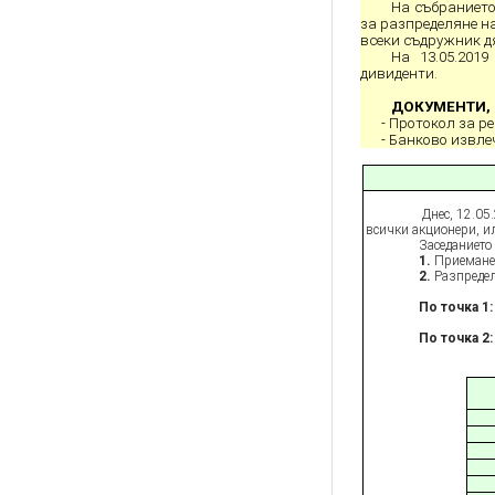
На събранието
за разпределяне н
всеки съдружник д
На 13.05.201
дивиденти.
ДОКУМЕНТИ, о
- Протокол за р
- Банково извле
Днес, 12.05.
всички акционери, ил
Заседанието проте
1.
Приемане 
2.
Разпредел
По точка 1:
По точка 2: