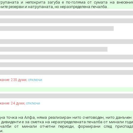
трупаната и непокрита загуба е по-голяма от сумата на внесени
ите резерви и натрупаната, но неразпределена печалба.
жание: 235 думи;
отключи
жание: 24 думи;
отключи
на точка на Алфа, няма реализиран нито счетоводен, нито данъчен 
 дивиденти е за сметка на неразпределената печалба от минали годин
ечалби от минали отчетни периоди, формирани след приспад
к.