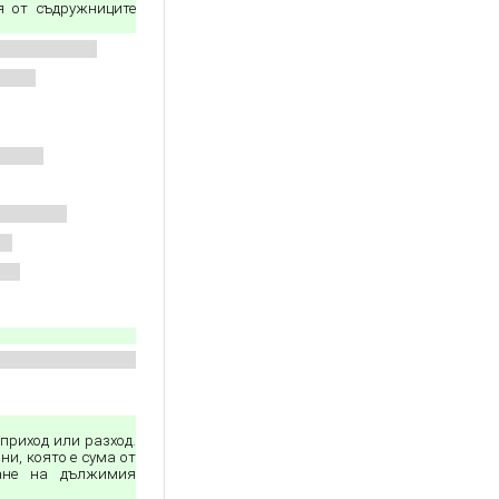
я от съдружниците
приход или разход.
и, която е сума от
ане на дължимия