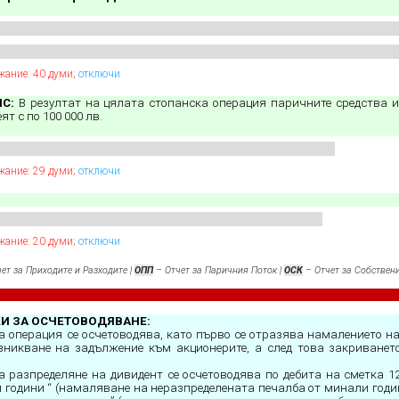
жание: 40 думи;
отключи
С:
В резултат на цялата стопанска операция паричните средства и
т с по 100 000 лв.
жание: 29 думи;
отключи
жание: 20 думи;
отключи
ет за Приходите и Разходите |
ОПП
– Отчет за Паричния Поток |
ОСК
– Отчет за Собствен
И ЗА ОСЧЕТОВОДЯВАНЕ:
а операция се осчетоводява, като първо се отразява намалението н
зникване на задължение към акционерите, а след това закриванет
 разпределяне на дивидент се осчетоводява по дебита на сметка 1
 години “ (намаляване на неразпределената печалба от минали годин