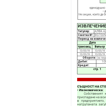
единодушно
• да бъдат разпр
тях акции, които да 
ИЗВЛЕЧЕНИ
Титуляр:
АЛФА А
Сметка №:
BG70UN
Период на извлече
Дата
транзакц.
Вальор
13/05/19
13/05/19
13/05/19
13/05/19
Обороти:
(за пер
Дебит:
10
Кредит:
стр. 1
СЪЩНОСТ НА СТОП
• Икономическа:
Собственият 
приспадане на вси
в предприятието,
натрупаната загу