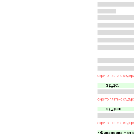
скрито платено съдър
ЗДДС:
скрито платено съдър
ЗДДФЛ:
скрито платено съдър
• Финансова – от 