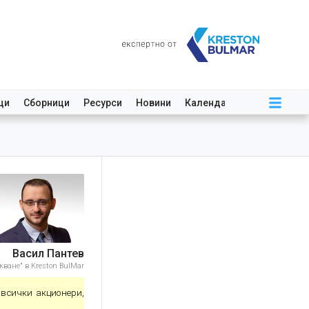
ци
Сборници
Ресурси
Новини
Календар
Васил Пантев
ване" в Kreston BulMar
 всички акционери,