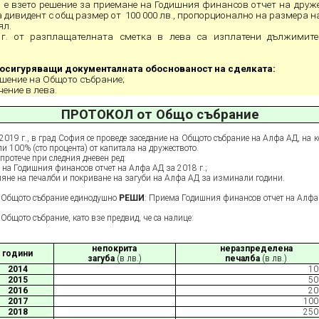
 е взето решение за приемане на Годишния финансов отчет на дружес
а дивидент с общ размер от 100 000 лв., пропорционално на размера 
ял.
9 г. от разплащателната сметка в лева са изплатени дължимит
сигуряващи документалната обоснованост на сделката:
ешение на Общото събрание;
чение в лева.
ПРОТОКОЛ от Общо събрание
201
9
г., в град София се проведе заседание на Общото събрание на Алфа АД, на к
и 100% (сто процента) от капитала на дружеството.
че при следния дневен ред:
на Годишния финансов отчет на Алфа АД за 201
8
г.;
яне на печалби и покриване на загуби на Алфа АД за изминали години.
Общото събрание единодушно
РЕШИ
: Приема Годишния финансов отчет на Алфа
Общото събрание, като взе предвид, че са налице:
непокрита
неразпределена
години
загуба
(в лв.)
печалба
(в лв.)
201
4
10
201
5
50
201
6
20
201
7
100
201
8
250