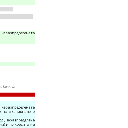
 неразпределената
ия Капитал
а неразпределената
о на възникналото
22 „Неразпределена
и) и по кредита на