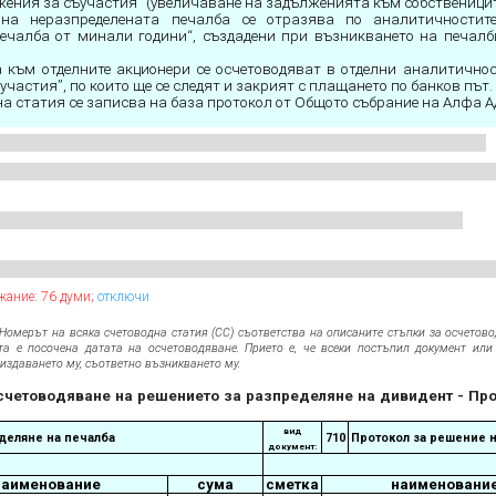
жения за съучастия” (увеличаване на задълженията към собственицит
 на неразпределената печалба се отразява по аналитичностит
ечалба от минали години“, създадени при възникването на печалб
 към отделните акционери се осчетоводяват в отделни аналитичнос
частия”, по които ще се следят и закрият с плащането по банков път.
на статия се записва на база протокол от Общото събрание на Алфа А
жание: 76 думи;
отключи
Номерът на всяка счетоводна статия (СС) съответства на описаните стъпки за осчетово
та е посочена датата на осчетоводяване. Прието е, че всеки постъпил документ или
издаването му, съответно възникването му.
Осчетоводяване на решението за разпределяне на дивидент - Пр
вид
деляне на печалба
710
Протокол за решение 
документ:
наименование
сума
сметка
наименовани