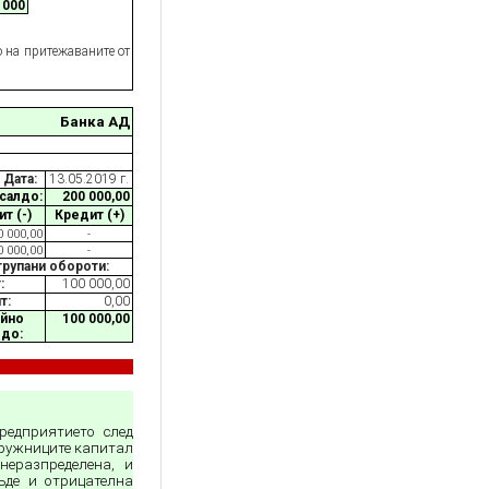
 000
а притежаваните от
Банка АД
Дата:
13.05.2019 г.
 салдо:
200 000,00
т (-)
Кредит (+)
0 000,00
-
0 000,00
-
трупани обороти:
:
100 000,00
т:
0,00
айно
100 000,00
лдо:
редприятието след
дружниците капитал
неразпределена, и
ъде и отрицателна