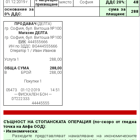
с насрещно
01.12.2019 г.
място:
София
ДДС 20%:
48
прихващане
основание за
сума за
288
0% ДДС:
плащане:
ПРОДАВАЧ
(ДЕЛТА)
София, бул. Витоша №100
гр.
Магазин ДЕЛТА
София, бул. Витоша №100
гр.
ЕИК
: 444555666
ИН по ЗДДС: BG444555666
Оператор 1 / Иван Иванов
Услуга 1
288,00
ОБЩА СУМА
288,00
В БРОЙ
288,00
Покупки 1
05473 01-12-2019 14:51
--- ФИСКАЛЕН БОН ---
DT222333
44445555
СЪЩНОСТ НА СТОПАНСКАТА ОПЕРАЦИЯ (по-скоро от гледна
точка на Алфа ООД):
• Икономическа:
Разходите представляват намаляване на икономическите