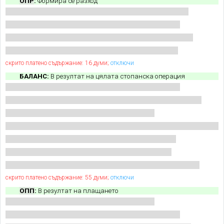
ОПР
:
Формира се разход
скрито платено съдържание: 16 думи;
отключи
БАЛАНС:
В резултат на цялата стопанска операция
скрито платено съдържание: 55 думи;
отключи
ОПП
:
В резултат на плащането