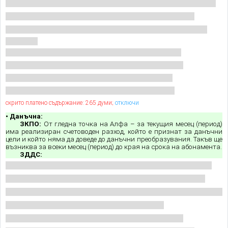
скрито платено съдържание: 265 думи;
отключи
• Данъчна:
ЗКПО:
От гледна точка на Алфа – за текущия месец (период)
има реализиран счетоводен разход, който е признат за данъчни
цели и който няма да доведе до данъчни преобразувания. Такъв ще
възниква за всеки месец (период) до края на срока на абонамента.
ЗДДС: