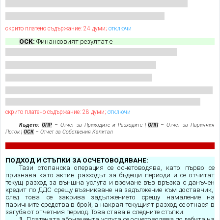
скрито платено съдържание: 24 думи;
отключи
ОСК
:
Финансовият резултат е
скрито платено съдържание: 28 думи;
отключи
Където:
ОПР
– Отчет за Приходите и Разходите |
ОПП
– Отчет за Паричния
Поток |
ОСК
– Отчет за Собствения Капитал
ПОДХОД И СТЪПКИ ЗА ОСЧЕТОВОДЯВАНЕ:
Тази стопанска операция се осчетоводява, като: първо се
признава като актив разходът за бъдещи периоди и се отчитат
текущ разход за външна услуга и вземане във връзка с данъчен
кредит по ДДС срещу възникване на задължение към доставчик,
след това се закрива задължението срещу намаление на
паричните средства в брой, а накрая текущият
разход се отнася в
загуба от отчетния период. Това става в следните стъпки:
1.
Платената абонамента услуга се осчетоводява по дебита на