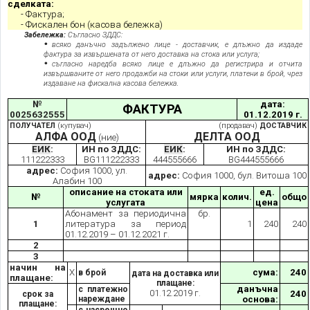
сделката:
- Фактура;
- Фискален бон (касова бележка)
Забележка:
Съгласно ЗДДС:
всяко данъчно задължено лице - доставчик, е длъжно да издаде
фактура за извършената от него доставка на стока или услуга;
съгласно наредба всяко лице е длъжно да регистрира и отчита
извършваните от него продажби на стоки или услуги, платени в брой, чрез
издаване на фискална касова бележка.
№
дата:
ФАКТУРА
0025632555
01.12.2019 г.
ПОЛУЧАТЕЛ
(купувач)
(продавач)
ДОСТАВЧИК
АЛФА ООД
ДЕЛТА ООД
(ние)
ЕИК
:
ИН по ЗДДС:
ЕИК
:
ИН по ЗДДС:
111222333
BG111222333
444555666
BG444555666
адрес:
София 1000, ул.
адрес:
София 1000, бул. Витоша 100
Алабин 100
описание на стоката или
ед.
№
мярка
колич.
общо
услугата
цена
Абонамент за периодична
бр.
1
литература за период
1
240
240
01.12.2019 – 01.12.2021 г.
2
3
начин на
Х
сума:
240
в брой
дата на доставка или
плащане:
плащане:
данъчна
с платежно
01.12.2019 г.
240
срок за
нареждане
основа:
плащане: