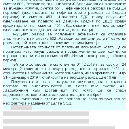
сметки 602 „Разходи за външни услуги“ (увеличаване на разходите
за външни услуги), сметка 651 „Нефинансови разходи за бъдещи
периоди” (увеличаване на нефинансовите разходи за бъдещи
периоди) и сметка 4531 „Начислен ДДС върху покупките”
(увеличаване на правото на данъчен кредит по ДДС) срещу
кредитиране на сметка 401 „Задължения към доставчици“
(увеличаване на задълженията към доставчици).
Текущият разход за получения абонамент се отразява
аналитично към сметка 602 „Разходи за външни услуги“ само до
размера, който се отнася за текущия период (месец).
Остатъчната стойност от платения абонамент,
която ще се
признава като текущ разход в продължение на две години, се
отразява аналитично по сметка 651 „Нефинансов разход за бъдещ
период”.
Тъй като договорът е сключен на 01.12.2019 г. за срок от 24
месеца (2 години), като текущ разход ще се признае 1/24 от
стойността на абонамента, което означава, че за времето от 1-и до
31-и декември 2019 г. стойността на текущия разход ще е 10 лв.
Получената от нас фактура се осчетоводява в отделна
партида по аналитичността на Делта към сметка 401
„Задължения към доставчици“, по която ще се следи
задължението, което ще се закрие с плащането в брой.
Тази счетоводна статия се записва на база получената от
нас фактура, издадена от Делта ООД.