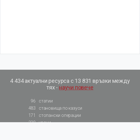
4 434 актуални ресурса с 13 831 връзки между
тях -
научи повече
96
статии
483
становища по казуси
171
стопански операции
230
уроци
575
базови примери към членове
217
сметки от сметкоплан