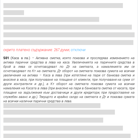
скрито платено съдържание: 267 думи;
отключи
501
(Каса в лв.) –
Активна сметка, която показва и проследява изменението на
актива парични средства в лева на каса. Увеличенията на паричните средства в
брой в лева се осчетоводяват по Дт на сметката, а намаленията им се
осчетоводяват по Кт на сметката. Дт оборот на сметката показва сумата на всички
увеличения на актива – Каса в лева (при изтегляне на пари от банкова сметка и
внасяне в каса, при получаване на плащане от клиенти, при получаване на суми от
други контрагенти и др.), а Кт оборот на сметката показва сумата на всички
намаления на Касата в лева (при внасяне на пари в банковата сметка от касата, при
плащане на задължения към доставчици и други кредитори, при предоставяне на
служебен аванс и др.). Текущото и крайно салдо на сметката е Дт и показва сумата
на всички налични парични средства в лева.