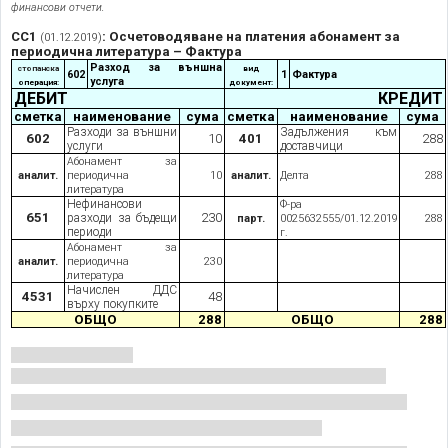
финансови отчети.
СС1
: Осчетоводяване на платения абонамент за
(01.12.2019)
периодична литература – Фактура
Разход за външна
стопанска
вид
602
1
Фактура
услуга
операция:
документ:
ДЕБИТ
КРЕДИТ
сметка
наименование
сума
сметка
наименование
сума
Разходи за външни
Задължения към
602
10
401
288
услуги
доставчици
Абонамент за
аналит.
периодична
10
аналит.
Делта
288
литература
Нефинансови
Ф-ра
651
230
разходи за бъдещи
парт.
0025632555/01.12.2019
288
периоди
г.
Абонамент за
аналит.
периодична
230
литература
Начислен ДДС
4531
48
върху покупките
ОБЩО
288
ОБЩО
288