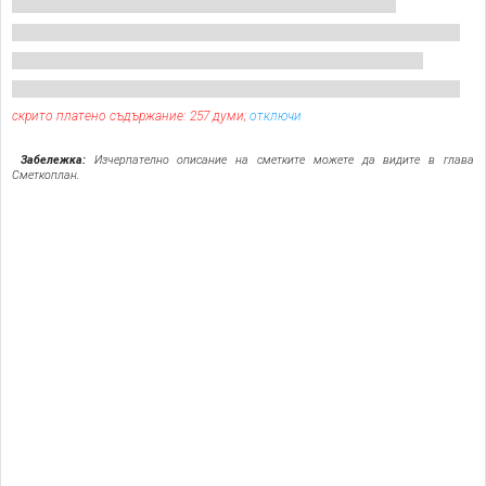
скрито платено съдържание: 257 думи;
отключи
Забележка:
Изчерпателно описание на сметките можете да видите в глава
Сметкоплан.