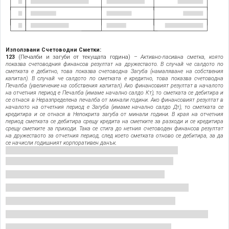
Използвани Счетоводни Сметки:
123
(Печалби и загуби от текущата година) –
Активно-пасивна сметка, която
показва счетоводния финансов резултат на дружеството. В случай че салдото по
сметката е дебитно, това показва счетоводна Загуба (намаляване на собствения
капитал). В случай че салдото по сметката е кредитно, това показва счетоводна
Печалба (увеличение на собствения капитал). Ако финансовият резултат в началото
на отчетния период е Печалба (имаме начално салдо Кт), то сметката се дебитира и
се отнася в Неразпределена печалба от минали години. Ако финансовият резултат в
началото на отчетния период е Загуба (имаме начално салдо Дт), то сметката се
кредитира и се отнася в Непокрита загуба от минали години. В края на отчетния
период сметката се дебитира срещу кредита на сметките за разходи и се кредитира
срещу сметките за приходи. Така се стига до нетния счетоводен финансов резултат
на дружеството за отчетния период, след което сметката отново се дебитира, за да
се начисли годишният корпоративен данък.