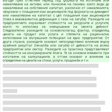
изгоди през отчетния период под формата на изтичане или
намаляване на активи, или понасяне на пасиви, което води до
намаляване на собствения капитал, различно от намаленията,
свързани с плащания към акционерите под формата на дивидент
или намаляване на капитал с цел плащания към акционерите
(това е еквивалентна дефиниция с тази на загуба). Разходите на
предприятието изразяват стойността на ресурсите и услугите,
които то използва за извършване на своята дейност.
Следователно разходите са основополагащ фактор, определящ
цената на продукт или услуга и степента на рационално
използване на вътрешния потенциал на едно предприятие. От
друга страна, разходите оказват непосредствено влияние върху
крайния резултат (печалба или загуба) от дейността на всяко
предприятие или сектор. Разходите на практика представляват
стойността на консумираните блага. Те са основни елементи при
изготвяне на калкулациите, а оттам оказват и влияние за
определяне на цените на стоки, услуги, продажби и т.н.