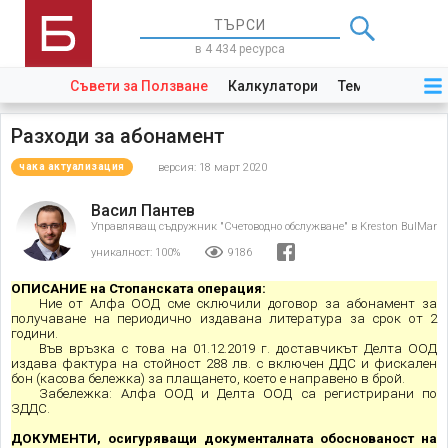
в 4 434 ресурса
Съвети за Ползване
Калкулатори
Теми
Закони
Разходи за абонамент
версия: 18 март 2020
чака актуализация
Васил Пантев
Управляващ съдружник "Счетоводно обслужване" в Kreston BulMar
уникалност:
100%
9186
ОПИСАНИЕ на Стопанската операция:
Ние от Алфа ООД сме сключили договор за абонамент за
получаване на периодично издавана литература за срок от 2
години.
Във връзка с това на 01.12.2019 г. доставчикът Делта ООД
издава фактура на стойност 288 лв. с включен ДДС и фискален
бон (касова бележка) за плащането, което е направено в брой.
Забележка: Алфа ООД и
Делта ООД са регистрирани по
ЗДДС.
ДОКУМЕНТИ, осигуряващи документалната обоснованост на