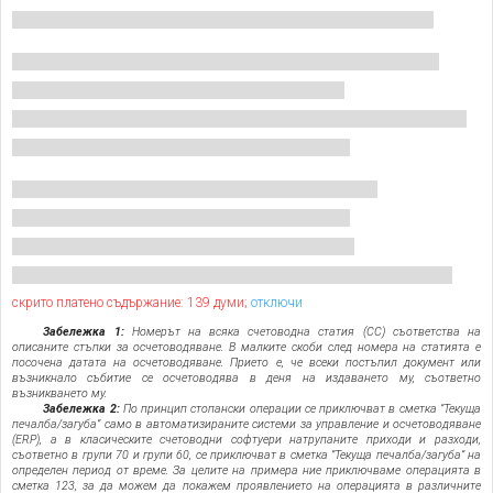
скрито платено съдържание: 139 думи;
отключи
Забележка 1:
Номерът на всяка счетоводна статия (СС) съответства на
описаните стъпки за осчетоводяване. В малките скоби след номера на статията е
посочена датата на осчетоводяване. Прието е, че всеки постъпил документ или
възникнало събитие се осчетоводява в деня на издаването му, съответно
възникването му.
Забележка 2:
По принцип стопански операции се приключват в сметка ”Текуща
печалба/загуба” само в автоматизираните системи за управление и осчетоводяване
(ERP), а в класическите счетоводни софтуери натрупаните приходи и разходи,
съответно в групи 70 и групи 60, се приключват в сметка ”Текуща печалба/загуба” на
определен период от време. За целите на примера ние приключваме операцията в
сметка 123, за да можем да покажем проявлението на операцията в различните