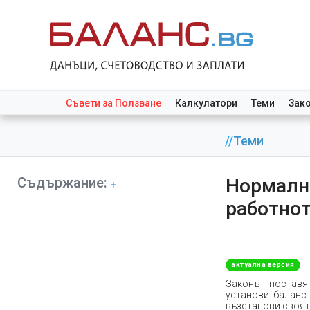
Съвети за Ползване
Калкулатори
Теми
Зак
//
Теми
Съдържание:
Нормалн
работно
актуална версия
Законът поставя
установи баланс
възстанови своя