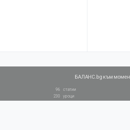
БАЛАНС.bg към момен
96
статии
230
уроци
140
видеоуроци
129
примери към калкулатори
819
резюмирана съдебна практика