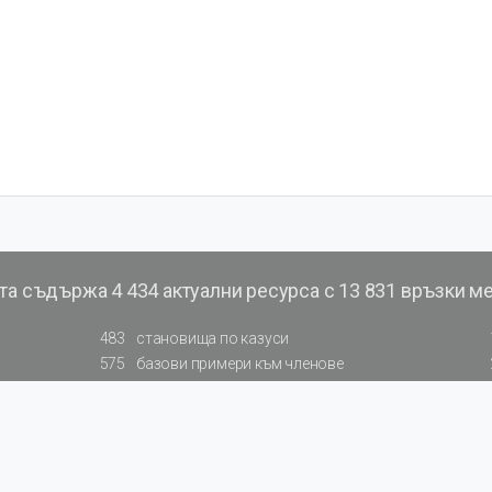
та съдържа
4 434 актуални ресурса с 13 831 връзки м
483
становища по казуси
575
базови примери към членове
177
примерни документи
200
фишове на НАП
66
резюмирани указания от институции