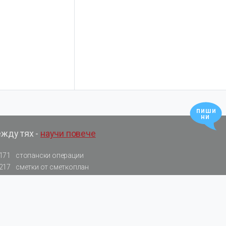
пиши
ни
ежду тях -
научи повече
171
стопански операции
217
сметки от сметкоплан
31
калкулатори
578
резюмирани разпоредби
522
нормативни актове