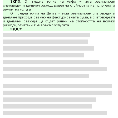
ЗКПО:
От гледна точка на Алфа – има реализиран
счетоводен и данъчен разход, равен на стойността на получената
ремонтна услуга.
От гледна точка на Делта – има реализиран счетоводен и
данъчен приход в размер на фактурираната сума, а счетоводните
и данъчни разходи ще бъдат равни на стойността на всички
разходи, отчетени във връка с услугата.
ЗДДС: