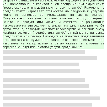
свързани с плащания към акционерите под формата на дивидент
или намаляване на капитал с цел плащания към акционерите
(това е еквивалентна дефиниция с тази на загуба). Разходите на
предприятието изразяват стойността на ресурсите и услугите,
които то използва за извършване на своята дейност.
Следователно разходите са основополагащ фактор, определящ
цената на продукт или услуга, и степента на рационално
използване на вътрешния потенциал на едно предприятие. От
друга страна, разходите оказват непосредствено влияние върху
крайния резултат (печалба или загуба) от дейността на всяко
предприятие или сектор. Разходите на практика представляват
стойността на консумираните блага. Те са основни елементи при
изготвяне на калкулациите, а оттам оказват и влияние за
определяне на цените на стоки, услуги, продажби и т.н.