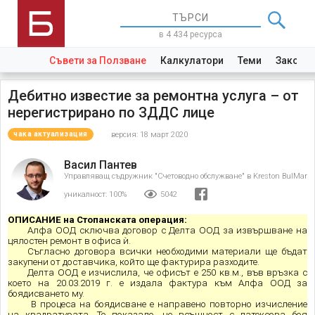
в 4 434 ресурса
Съвети за Ползване
Калкулатори
Теми
Закони
Дебитно известие за ремонтна услуга – от
нерегистрирано по ЗДДС лице
версия: 18 март 2020
чака актуализация
Васил Пантев
Управляващ съдружник "Счетоводно обслужване" в Kreston BulMar
уникалност:
100%
5042
ОПИСАНИЕ на Стопанската операция:
Алфа ООД сключва договор с Делта ООД за извършване на
цялостен ремонт в офиса ѝ.
Съгласно договора всички необходими материали ще бъдат
закупени от доставчика, който ще фактурира разходите.
Делта ООД е изчислила, че офисът е 250 кв.м., във връзка с
което на 20.03.2019 г. е издала фактура към Алфа ООД за
боядисването му.
В процеса на боядисване е направено повторно изчисление
на квадратурата. То показало, че всъщност с латексова боя