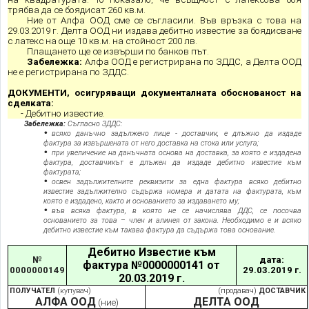
трябва да се боядисат 260 кв.м.
Ние от Алфа ООД сме се съгласили. Във връзка с това на
29.03.2019 г. Делта ООД ни издава дебитно известие за боядисване
с латекс на още 10 кв.м. на стойност 200 лв.
Плащането ще се извърши по банков път.
Забележка:
Алфа ООД е регистрирана по ЗДДС,
а Делта ООД
не е регистрирана по ЗДДС.
ДОКУМЕНТИ, осигуряващи документалната обоснованост на
сделката:
- Дебитно известие.
Забележка:
Съгласно ЗДДС:
всяко данъчно задължено лице - доставчик, е длъжно да издаде
фактура за извършената от него доставка на стока или услуга;
при увеличение на данъчната основа на доставка, за която е издадена
фактура, доставчикът е длъжен да издаде дебитно известие към
фактурата;
освен задължителните реквизити за една фактура всяко дебитно
известие задължително съдържа номера и датата на фактурата, към
която е издадено, както и основанието за издаването му;
във всяка фактура, в която не се начислява ДДС, се посочва
основанието за това – член и алинея от закона. Необходимо е и всяко
дебитно известие към такава фактура да съдържа това основание.
Дебитно Известие към
№
дата:
фактура №0000000141 от
0000000149
29.03.2019 г.
20.03.2019
г.
ПОЛУЧАТЕЛ
(купувач)
(продавач)
ДОСТАВЧИК
АЛФА ООД
ДЕЛТА ООД
(ние)