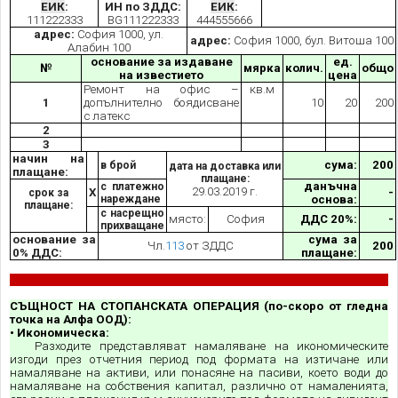
ЕИК
:
ИН по ЗДДС:
ЕИК
:
111222333
BG111222333
444555666
адрес:
София 1000, ул.
адрес:
София 1000, бул. Витоша 100
Алабин 100
основание за издаване
ед.
№
мярка
колич.
общо
на известието
цена
Ремонт на офис –
кв.м
1
допълнително боядисване
10
20
200
с латекс
2
3
начин на
сума:
200
в брой
дата на доставка или
плащане:
плащане:
данъчна
с платежно
29.03.2019 г.
Х
-
срок за
нареждане
основа:
плащане:
с насрещно
място:
София
ДДС 20%:
-
прихващане
основание за
сума за
Чл.
113
от ЗДДС
200
0% ДДС:
плащане:
СЪЩНОСТ НА СТОПАНСКАТА ОПЕРАЦИЯ (по-скоро от гледна
точка на Алфа ООД):
• Икономическа:
Разходите представляват намаляване на икономическите
изгоди през отчетния период под формата на изтичане или
намаляване на активи, или понасяне на пасиви, което води до
намаляване на собствения капитал, различно от намаленията,