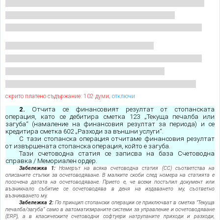
скрито платено съдържание: 102 думи;
отключи
2.
Отчита се финансовият резултат от стопанската
операция, като се дебитира сметка 123 „Текуща печалба или
загуба“ (намаление на финансовия резултат за периода) и се
кредитира сметка 602 „Разходи за външни услуги“.
С тази стопанска операция отчитаме финансовия резултат
от извършената стопанска операция, който е загуба.
Тази счетоводна статия се записва на база Счетоводна
справка / Мемориален ордер.
Забележка 1:
Номерът на всяка счетоводна статия (СС) съответства на
описаните стъпки за осчетоводяване. В малките скоби след номера на статията е
посочена датата на осчетоводяване. Прието е, че всеки постъпил документ или
възникнало събитие се осчетоводява в деня на издаването му, съответно
възникването му.
Забележка 2:
По принцип стопански операции се приключват в сметка ”Текуща
печалба/загуба” само в автоматизираните системи за управление и осчетоводяване
(ERP), а в класическите счетоводни софтуери натрупаните приходи и разходи,