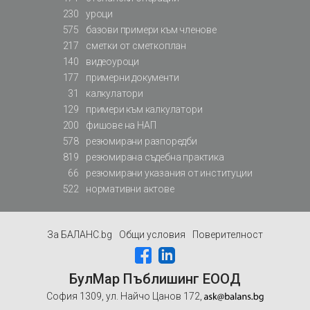
230
уроци
575
базови примери към членове
217
сметки от сметкоплан
140
видеоуроци
177
примерни документи
31
калкулатори
129
примери към калкулатори
200
фишове на НАП
578
резюмирани разпоредби
819
резюмирана съдебна практика
66
резюмирани указания от институции
522
нормативни актове
За БАЛАНС.bg
Общи условия
Поверителност
БулМар Пъблишинг ЕООД
София 1309, ул. Найчо Цанов 172,