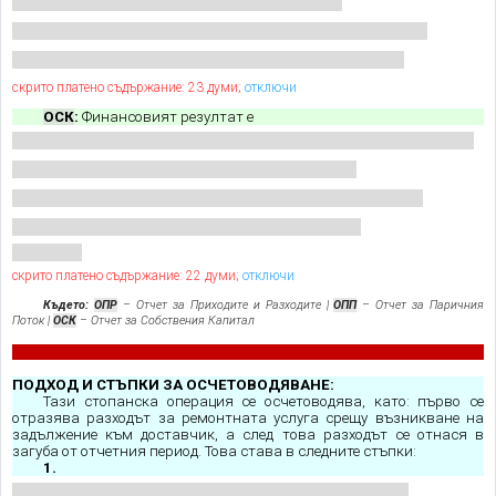
скрито платено съдържание: 23 думи;
отключи
ОСК
:
Финансовият резултат е
скрито платено съдържание: 22 думи;
отключи
Където:
ОПР
– Отчет за Приходите и Разходите |
ОПП
– Отчет за Паричния
Поток |
ОСК
– Отчет за Собствения Капитал
ПОДХОД И СТЪПКИ ЗА ОСЧЕТОВОДЯВАНЕ:
Тази стопанска операция се осчетоводява, като: първо се
отразява разходът за ремонтната услуга срещу възникване на
задължение към доставчик, а след това разходът се отнася в
загуба от отчетния период. Това става в следните стъпки:
1.