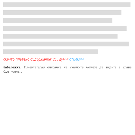
скрито платено съдържание: 255 думи;
отключи
Забележка:
Изчерпателно описание на сметките можете да видите в глава
Сметкоплан.