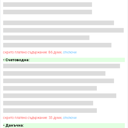
скрито платено съдържание: 86 думи;
отключи
• Счетоводна:
скрито платено съдържание: 35 думи;
отключи
• Данъчна: