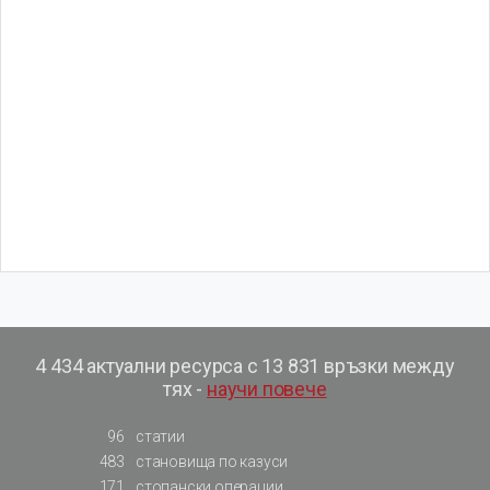
4 434 актуални ресурса с 13 831 връзки между
тях -
научи повече
96
статии
483
становища по казуси
171
стопански операции