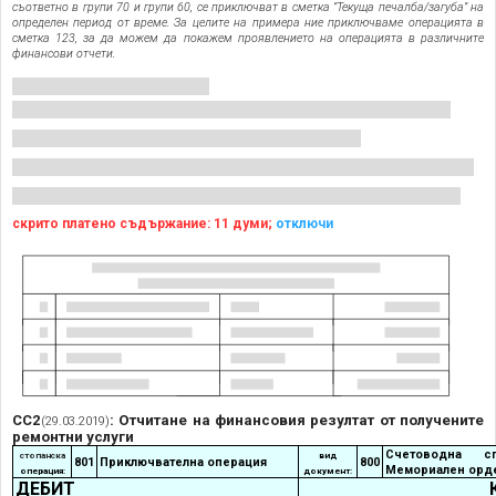
съответно в групи 70 и групи 60, се приключват в сметка ”Текуща печалба/загуба” на
определен период от време. За целите на примера ние приключваме операцията в
сметка 123, за да можем да покажем проявлението на операцията в различните
финансови отчети.
скрито платено съдържание: 11 думи;
отключи
СС2
: Отчитане на финансовия резултат от получените
(29.03.2019)
ремонтни услуги
Счетоводна с
стопанска
вид
801
Приключвателна операция
800
Мемориален орд
операция:
документ:
ДЕБИТ