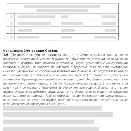
Използвани Счетоводни Сметки:
123
(Печалби и загуби от текущата година) –
Активно-пасивна сметка, която
показва счетоводния финансов резултат на дружеството. В случай че салдото по
сметката е дебитно, това показва счетоводна Загуба (намаляване на собствения
капитал). В случай че салдото по сметката е кредитно, това показва счетоводна
Печалба (увеличение на собствения капитал). Ако финансовият резултат в началото
на отчетния период е Печалба (имаме начално салдо Кт), то сметката се дебитира и
се отнася в Неразпределена печалба от минали години. Ако финансовият резултат в
началото на отчетния период е Загуба (имаме начално салдо Дт), то сметката се
кредитира и се отнася в Непокрита загуба от минали години. В края на отчетния
период сметката се дебитира срещу кредита на сметките за разходи и се кредитира
срещу сметките за приходи. Така се стига до нетния счетоводен финансов резултат
на дружеството за отчетния период, след което сметката отново се дебитира, за да
се начисли годишният корпоративен данък.