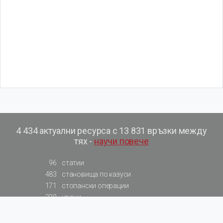
4 434 актуални ресурса с 13 831 връзки между
тях -
научи повече
96
статии
483
становища по казуси
171
стопански операции
230
уроци
575
базови примери към членове
217
сметки от сметкоплан