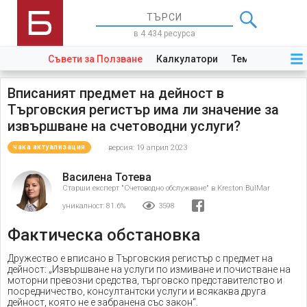
в 4 434 ресурса
Съвети за Ползване
Калкулатори
Теми
Закони
Вписаният предмет на дейност в
Търговския регистър има ли значение за
извършване на счетоводни услуги?
версия: 19 април 2023
чака актуализация
Василена Тотева
Старши експерт "Счетоводно обслужване" в Kreston BulMar
уникалност:
81.6%
3598
Фактическа обстановка
Дружество е вписано в Търговския регистър с предмет на
дейност: „Извършване на услуги по измиване и почистване на
моторни превозни средства, търговско представителство и
посредничество, консултантски услуги и всякаква друга
дейност, която не е забранена със закон“.