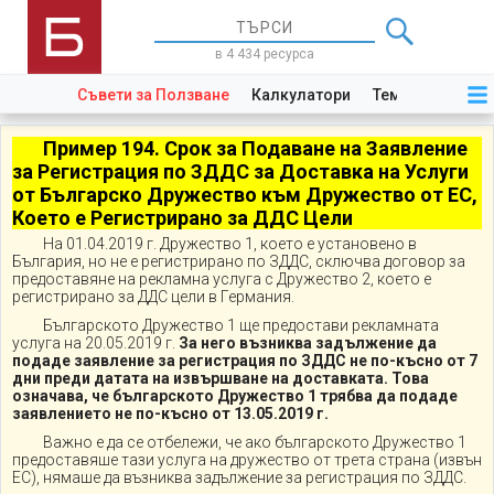
в 4 434 ресурса
Съвети за Ползване
Калкулатори
Теми
Закони
Пример 194.
Срок за Подаване на Заявление
за Регистрация по ЗДДС за Доставка на Услуги
от Българско Дружество към Дружество от ЕС,
Което е Регистрирано за ДДС Цели
На 01.04.2019 г. Дружество 1, което е установено в
България, но не е регистрирано по ЗДДС, сключва договор за
предоставяне на рекламна услуга с Дружество 2, което е
регистрирано за ДДС цели в Германия.
Българското Дружество 1 ще предостави рекламната
услуга на 20.05.2019 г.
За него възниква задължение да
подаде заявление за регистрация по ЗДДС не по-късно от 7
дни преди датата на извършване на доставката. Това
означава, че българското Дружество 1 трябва да подаде
заявлението не по-късно от 13.05.2019 г.
Важно е да се отбележи, че ако българското Дружество 1
предоставяше тази услуга на дружество от трета страна (извън
ЕС), нямаше да възниква задължение за регистрация по ЗДДС.