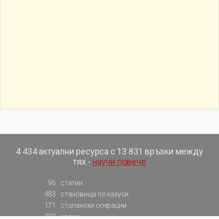
4 434 актуални ресурса с 13 831 връзки между
тях -
научи повече
96
статии
483
становища по казуси
171
стопански операции
230
уроци