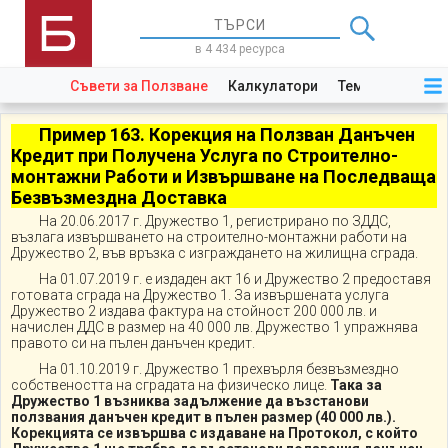
в 4 434 ресурса
Съвети за Ползване
Калкулатори
Теми
Закони
Пример 163.
Корекция на Ползван Данъчен
Кредит при Получена Услуга по Строително-
монтажни Работи и Извършване на Последваща
Безвъзмездна Доставка
На 20.06.2017 г. Дружество 1, регистрирано по ЗДДС,
възлага извършването на строително-монтажни работи на
Дружество 2, във връзка с изграждането на жилищна сграда.
На 01.07.2019 г. е издаден акт 16 и Дружество 2 предоставя
готовата сграда на Дружество 1. За извършената услуга
Дружество 2 издава фактура на стойност 200 000 лв. и
начислен ДДС в размер на 40 000 лв. Дружество 1 упражнява
правото си на пълен данъчен кредит.
На 01.10.2019 г. Дружество 1 прехвърля безвъзмездно
собствеността на сградата на физическо лице.
Така за
Дружество 1 възниква задължение да възстанови
ползвания данъчен кредит в пълен размер (40 000 лв.).
Корекцията се извършва с издаване на Протокол, с който