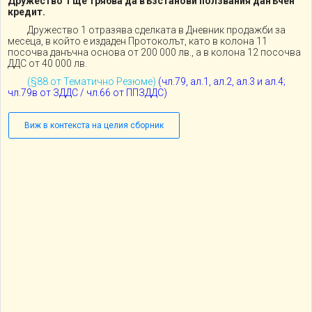
Дружество 1 ще трябва да възстанови ползвания данъчен
кредит.
Дружество 1 отразява сделката в Дневник продажби за
месеца, в който е издаден Протоколът, като в колона 11
посочва данъчна основа от 200 000 лв., а в колона 12 посочва
ДДС от 40 000 лв.
(§88 от Тематично Резюме)
(
чл.79, ал.1, ал.2, ал.3 и ал.4;
чл.79в от ЗДДС / чл.66 от ППЗДДС)
Виж в контекста на целия сборник