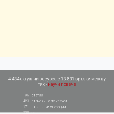
4 434 актуални ресурса с 13 831 връзки между
тях -
научи повече
96
статии
483
становища по казуси
171
стопански операции
230
уроци