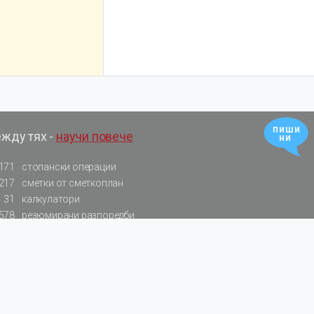
пиши
ежду тях -
научи повече
ни
171
стопански операции
217
сметки от сметкоплан
31
калкулатори
578
резюмирани разпоредби
522
нормативни актове
За БАЛАНС.bg
Общи условия