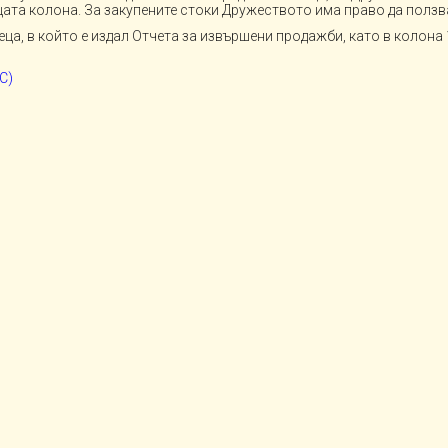
щата колона. За закупените стоки Дружеството има право да ползв
ца, в който е издал Отчета за извършени продажби, като в колона
ДС)