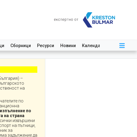
ци
Сборници
Ресурси
Новини
Календар
България) –
 българското
бственост на
чателите по
танционна
 изпълнение по
а на страна
всички извършени
спорт на пътници,
ник за
 има задължение да