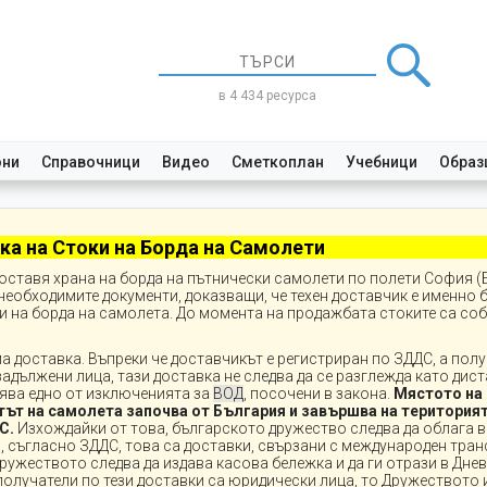
в 4 434 ресурса
они
Справочници
Видео
Сметкоплан
Учебници
Образ
ка на Стоки на Борда на Самолети
оставя храна на борда на пътнически самолети по полети София (
необходимите документи, доказващи, че техен доставчик е именно
ци на борда на самолета. До момента на продажбата стоките са со
 доставка. Въпреки че доставчикът е регистриран по ЗДДС, а полу
адължени лица, тази доставка не следва да се разглежда като дис
ява едно от изключенията за
ВОД
, посочени в закона.
Мястото на
етът на самолета започва от България и завършва на територият
С.
Изхождайки от това, българското дружество следва да облага 
о, съгласно ЗДДС, това са доставки, свързани с международен тран
ружеството следва да издава касова бележка и да ги отрази в Днев
получатели по тези доставки са юридически лица, то Дружеството