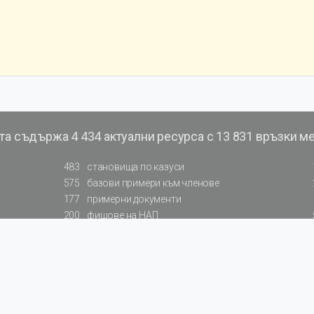
та съдържа
4 434 актуални ресурса с 13 831 връзки м
483
становища по казуси
575
базови примери към членове
177
примерни документи
200
фишове на НАП
66
резюмирани указания от институции
: