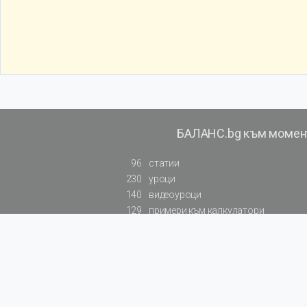
БАЛАНС.bg към момен
96
статии
230
уроци
140
видеоуроци
129
примери към калкулатори
819
резюмирана съдебна практика
БулМар Пъблишинг ЕООД
редакция
ЕИК 130876370