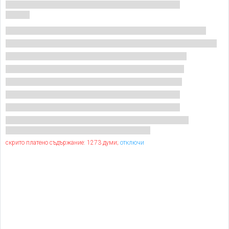
скрито платено съдържание: 1273 думи;
отключи