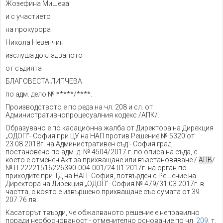
Жозефина Мишева
и с участието
на прокурора
Никола Невенчин
изслуша докладваното
от съдията
БЛАГОВЕСТА ЛИПЧЕВА
по адм. дело № *****/****.
Производството е по реда на чл. 208 и сл. от
Административнопроцесуалния кодекс /АПК/.
Образувано е по касационна жалба от Директора на Дирекция
„ОДОП“- София при ЦУ на НАП против Решение № 5320 от
23.08.2018г. на Административен съд - София град,
постановено по адм. д. № 4504/2017 г. по описа на съда, с
което е отменен Акт за прихващане или възстановяване /
АПВ
/
№ П-22221516226390-004-001/24.01.2017г. на орган по
приходите при ТД на НАП- София, потвърден с Решение на
Директора на Дирекция „ОДОП“- София № 479/31.03.2017г. в
частта, с която е извършено прихващане със сумата от 39
207.76 лв.
Касаторът твърди, че обжалваното решение е неправилно
поради необоснованост - отменително основание по чл.
209
, т.