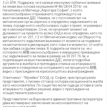
3 от АПК. Поддържа, че е налице изискуемо публично вземане
за лихви въз основа на решение № 86/28.04.2016г. на
Началника на Митница „Аерогара София“, с което
законосъобразно е прихванато подлежащото на
възстановяване ДДС. Намира, че с посочения акт на
митническия орган изрично е определено задължението за
лихва, поради което необосновано съдът е приел, че размерът
му е неконкретизиран. Сочи, че началният момент на
дължимост на лихвите по всяко ЕАД е ясно определен, като по
аргумент от чл. 201, т.2 от Митническия кодекс на Общността,
митническото задължение възниква от момента на подаване
на митническата декларация, като това е и моментът, от който
при забава се дължи лихва. В подкрепа на тезата си, че с
оспореното
АПВ
законосъобразно е извършено прихващане
със задължението за лихви в размер на 39 207.76 лв. и
подлежащия на възстановяване ДДС, излага подробни
аргументи в жалбата и претендира отмяна на атакуваното
решение и отхвърляне на оспорването на процесното
АПВ
,
ведно с присъждане на юрисконсултско възнаграждение.
Ответникът - "Музейко" ЕООД, гр. София, чрез процесуален
представител, с писмен отговор оспорва касационната жалба
като неоснователна. По същество моли съда да остави в сила
атакуваното съдебно решение, ведно с присъждане на
осъществените разноски.
Представителят на Върховната административна прокуратура
дава мотивирано заключение за неоснователност на
касационната жалба.