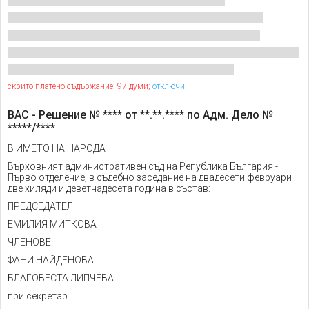
скрито платено съдържание: 97 думи;
отключи
ВАС - Решение № **** от **.**.**** по Адм. Дело №
*****/****
В ИМЕТО НА НАРОДА
Върховният административен съд на Република България -
Първо отделение, в съдебно заседание на двадесети февруари
две хиляди и деветнадесета година в състав:
ПРЕДСЕДАТЕЛ:
ЕМИЛИЯ МИТКОВА
ЧЛЕНОВЕ:
ФАНИ НАЙДЕНОВА
БЛАГОВЕСТА ЛИПЧЕВА
при секретар