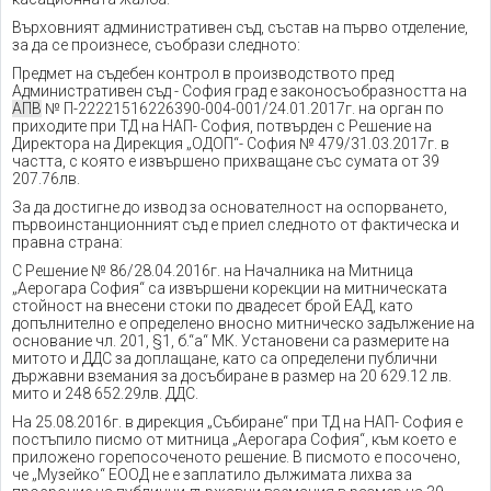
Върховният административен съд, състав на първо отделение,
за да се произнесе, съобрази следното:
Предмет на съдебен контрол в производството пред
Административен съд - София град е законосъобразността на
АПВ
№ П-22221516226390-004-001/24.01.2017г. на орган по
приходите при ТД на НАП- София, потвърден с Решение на
Директора на Дирекция „ОДОП“- София № 479/31.03.2017г. в
частта, с която е извършено прихващане със сумата от 39
207.76лв.
За да достигне до извод за основателност на оспорването,
първоинстанционният съд е приел следното от фактическа и
правна страна:
С Решение № 86/28.04.2016г. на Началника на Митница
„Аерогара София“ са извършени корекции на митническата
стойност на внесени стоки по двадесет брой ЕАД, като
допълнително е определено вносно митническо задължение на
основание чл. 201, §1, б.“а“ МК. Установени са размерите на
митото и ДДС за доплащане, като са определени публични
държавни вземания за досъбиране в размер на 20 629.12 лв.
мито и 248 652.29лв. ДДС.
На 25.08.2016г. в дирекция „Събиране“ при ТД на НАП- София е
постъпило писмо от митница „Аерогара София“, към което е
приложено горепосоченото решение. В писмото е посочено,
че „Музейко“ ЕООД не е заплатило дължимата лихва за