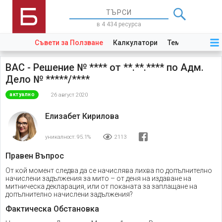
в 4 434 ресурса
Съвети за Ползване
Калкулатори
Теми
Закони
ВАС - Решение № **** от **.**.**** по Адм.
Дело № *****/****
26 август 2020
актуално
Елизабет Кирилова
уникалност:
95.1%
2113
Правен Въпрос
От кой момент следва да се начислява лихва по допълнително
начислени задължения за мито – от деня на издаване на
митническа декларация, или от поканата за заплащане на
допълнително начислени задължения?
Фактическа Обстановка