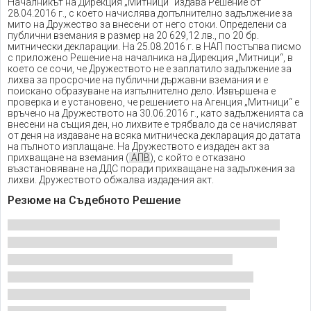
Началникът на Дирекция „Митници“ издава Решение от
28.04.2016 г., с което начислява допълнително задължение за
мито на Дружество за внесени от него стоки. Определени са
публични вземания в размер на 20 629,12 лв., по 20 бр.
митнически декларации. На 25.08.2016 г. в НАП постъпва писмо
с приложено Решение на началника на Дирекция „Митници“, в
което се сочи, че Дружеството не е заплатило задължение за
лихва за просрочие на публични държавни вземания и е
поискано образуване на изпълнително дело. Извършена е
проверка и е установено, че решението на Агенция „Митници“ е
връчено на Дружеството на 30.06.2016 г., като задълженията са
внесени на същия ден, но лихвите е трябвало да се начисляват
от деня на издаване на всяка митническа декларация до датата
на пълното изплащане. На Дружеството е издаден акт за
прихващане на вземания (
АПВ
), с който е отказано
възстановяване на ДДС поради прихващане на задължения за
лихви. Дружеството обжалва издадения акт.
Резюме на Съдебното Решение