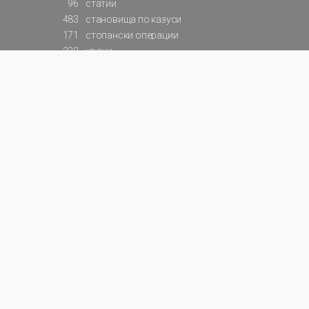
96
статии
483
становища по казуси
171
стопански операции
230
уроци
575
базови примери към членове
217
сметки от сметкоплан
140
видеоуроци
177
примерни документи
31
калкулатори
129
примери към калкулатори
200
фишове на НАП
578
резюмирани разпоредби
819
резюмирана съдебна практика
66
резюмирани указания от институции
522
нормативни актове
За БАЛАНС.bg
Общи условия
Поверителност