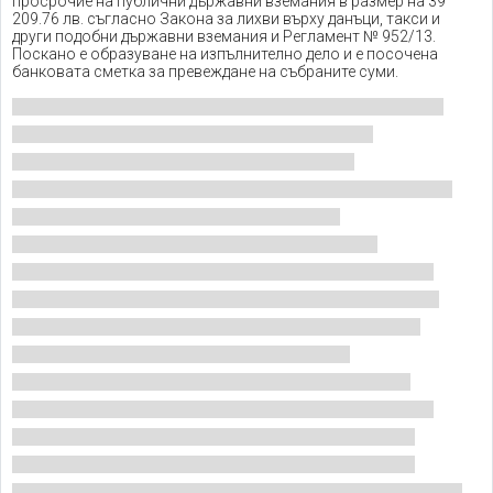
просрочие на публични държавни вземания в размер на 39
209.76 лв. съгласно Закона за лихви върху данъци, такси и
други подобни държавни вземания и Регламент № 952/13.
Поскано е образуване на изпълнително дело и е посочена
банковата сметка за превеждане на събраните суми.