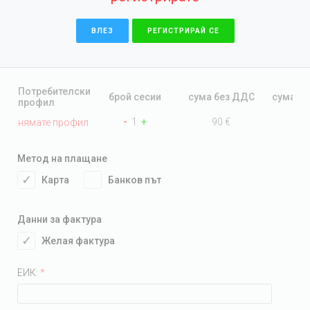
ВЛЕЗ
РЕГИСТРИРАЙ СЕ
Потребителски
брой сесии
сума без ДДС
сума с
профил
-
1
+
90
€
98.
нямате профил
Метод на плащане
Карта
Банков път
Данни за фактура
Желая фактура
ЕИК:
*