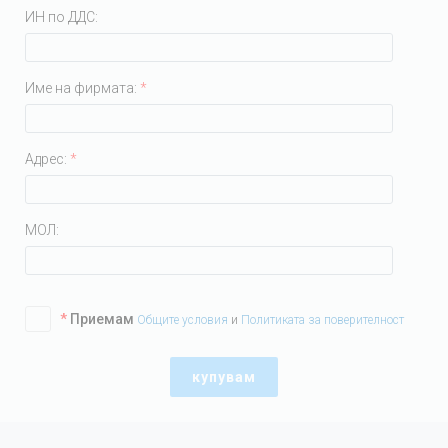
ИН по ДДС:
Име на фирмата:
*
Адрес:
*
МОЛ:
*
Приемам
Общите условия
и
Политиката за поверителност
купувам