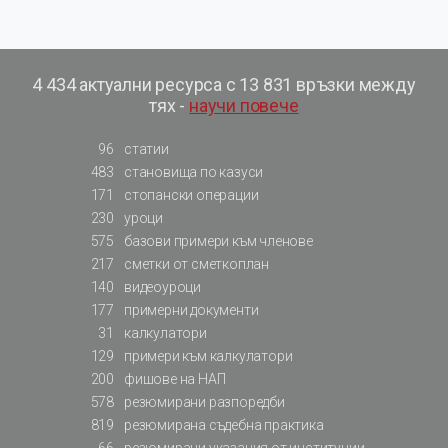
4 434 актуални ресурса с 13 831 връзки между
тях -
научи повече
96
статии
483
становища по казуси
171
стопански операции
230
уроци
575
базови примери към членове
217
сметки от сметкоплан
140
видеоуроци
177
примерни документи
31
калкулатори
129
примери към калкулатори
200
фишове на НАП
578
резюмирани разпоредби
819
резюмирана съдебна практика