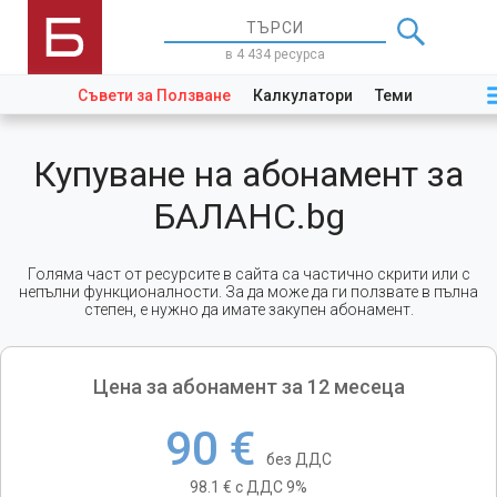
в 4 434 ресурса
Съвети за Ползване
Калкулатори
Теми
Закони
Купуване на абонамент за
БАЛАНС.bg
Голяма част от ресурсите в сайта са частично скрити или с
непълни функционалности. За да може да ги ползвате в пълна
степен, е нужно да имате закупен абонамент.
Цена за абонамент за 12 месеца
90 €
без ДДС
98.1 € с ДДС 9%