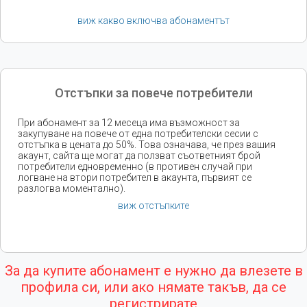
виж какво включва абонаментът
Отстъпки за повече потребители
При абонамент за 12 месеца има възможност за
закупуване на повече от една потребителски сесии с
отстъпка в цената до 50%. Това означава, че през вашия
акаунт, сайта ще могат да ползват съответният брой
потребители едновременно (в противен случай при
логване на втори потребител в акаунта, първият се
разлогва моментално).
виж отстъпките
За да купите абонамент е нужно да влезете в
профила си, или ако нямате такъв, да се
регистрирате