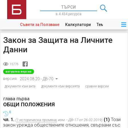
в 4 434 ресурса
Съвети за Ползване
Калкулатори
Теми
Закони
Закон за Защита на Личните
Данни
15776
актуална версия
версия:
2024.08.20 - ДВ-70
документи към акта
документи към версията
сравни версии
глава първа
ОБЩИ ПОЛОЖЕНИЯ
6
чл. 1.
(1)
Този
(
1 историческа промяна
, изм. - ДВ-17 от 26.02.2019)
закон урежда обществените отношения, свързани със