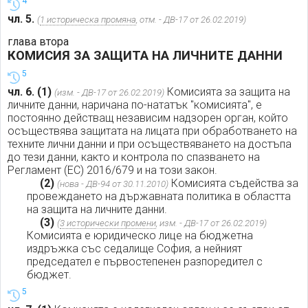
4
чл. 5.
(
1 историческа промяна
, отм. - ДВ-17 от 26.02.2019)
глава втора
КОМИСИЯ ЗА ЗАЩИТА НА ЛИЧНИТЕ ДАННИ
5
чл. 6.
(1)
Комисията за защита на
(изм. - ДВ-17 от 26.02.2019)
личните данни, наричана по-нататък "комисията", е
постоянно действащ независим надзорен орган, който
осъществява защитата на лицата при обработването на
техните лични данни и при осъществяването на достъпа
до тези данни, както и контрола по спазването на
Регламент (ЕС) 2016/679 и на този закон.
(2)
Комисията съдейства за
(нова - ДВ-94 от 30.11.2010)
провеждането на държавната политика в областта
на защита на личните данни.
(3)
(
3 исторически промени
, изм. - ДВ-17 от 26.02.2019)
Комисията е юридическо лице на бюджетна
издръжка със седалище София, а нейният
председател е първостепенен разпоредител с
бюджет.
5