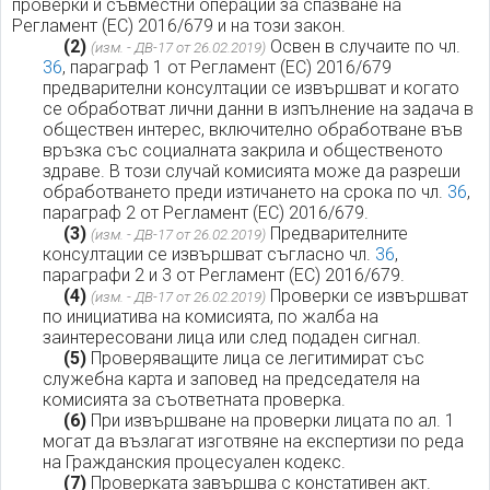
проверки и съвместни операции за спазване на
Регламент (ЕС) 2016/679 и на този закон.
(2)
Освен в случаите по чл.
(изм. - ДВ-17 от 26.02.2019)
36
, параграф 1 от Регламент (ЕС) 2016/679
предварителни консултации се извършват и когато
се обработват лични данни в изпълнение на задача в
обществен интерес, включително обработване във
връзка със социалната закрила и общественото
здраве. В този случай комисията може да разреши
обработването преди изтичането на срока по чл.
36
,
параграф 2 от Регламент (ЕС) 2016/679.
(3)
Предварителните
(изм. - ДВ-17 от 26.02.2019)
консултации се извършват съгласно чл.
36
,
параграфи 2 и 3 от Регламент (ЕС) 2016/679.
(4)
Проверки се извършват
(изм. - ДВ-17 от 26.02.2019)
по инициатива на комисията, по жалба на
заинтересовани лица или след подаден сигнал.
(5)
Проверяващите лица се легитимират със
служебна карта и заповед на председателя на
комисията за съответната проверка.
(6)
При извършване на проверки лицата по ал. 1
могат да възлагат изготвяне на експертизи по реда
на Гражданския процесуален кодекс.
(7)
Проверката завършва с констативен акт.