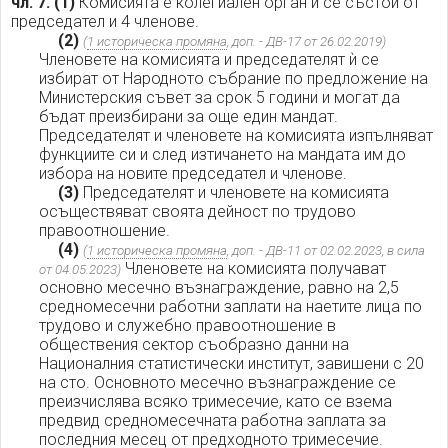
чл. 7.
(1)
Комисията е колегиален орган и се състои от
председател и 4 членове.
(2)
(
1 историческа промяна
, доп. - ДВ-17 от 26.02.2019)
Членовете на комисията и председателят ѝ се
избират от Народното събрание по предложение на
Министерския съвет за срок 5 години и могат да
бъдат преизбирани за още един мандат.
Председателят и членовете на комисията изпълняват
функциите си и след изтичането на мандата им до
избора на новите председател и членове.
(3)
Председателят и членовете на комисията
осъществяват своята дейност по трудово
правоотношение.
(4)
(
1 историческа промяна
, доп. - ДВ-11 от 02.02.2023, в сила
Членовете на комисията получават
от 04.05.2023)
основно месечно възнаграждение, равно на 2,5
средномесечни работни заплати на наетите лица по
трудово и служебно правоотношение в
обществения сектор съобразно данни на
Националния статистически институт, завишени с 20
на сто. Основното месечно възнаграждение се
преизчислява всяко тримесечие, като се взема
предвид средномесечната работна заплата за
последния месец от предходното тримесечие.