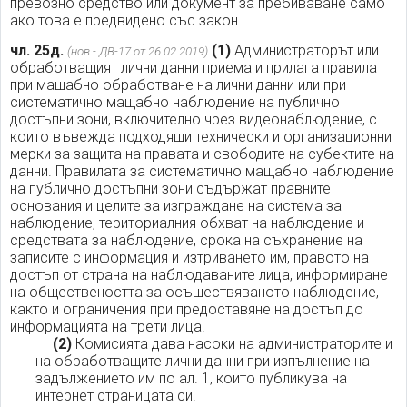
превозно средство или документ за пребиваване само
ако това е предвидено със закон.
чл. 25д.
(1)
Администраторът или
(нов - ДВ-17 от 26.02.2019)
обработващият лични данни приема и прилага правила
при мащабно обработване на лични данни или при
систематично мащабно наблюдение на публично
достъпни зони, включително чрез видеонаблюдение, с
които въвежда подходящи технически и организационни
мерки за защита на правата и свободите на субектите на
данни. Правилата за систематично мащабно наблюдение
на публично достъпни зони съдържат правните
основания и целите за изграждане на система за
наблюдение, териториалния обхват на наблюдение и
средствата за наблюдение, срока на съхранение на
записите с информация и изтриването им, правото на
достъп от страна на наблюдаваните лица, информиране
на обществеността за осъществяваното наблюдение,
както и ограничения при предоставяне на достъп до
информацията на трети лица.
(2)
Комисията дава насоки на администраторите и
на обработващите лични данни при изпълнение на
задължението им по ал. 1, които публикува на
интернет страницата си.