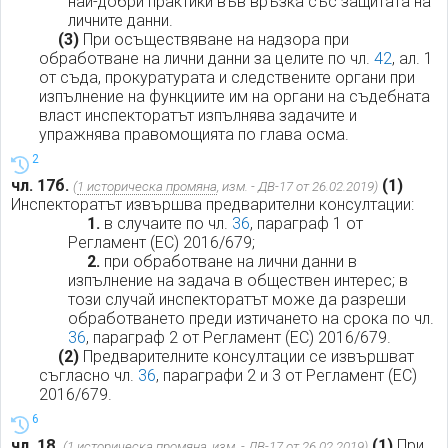
най-добри практики във връзка със защитата на
личните данни.
(3)
При осъществяване на надзора при
обработване на лични данни за целите по чл.
42
, ал. 1
от съда, прокуратурата и следствените органи при
изпълнение на функциите им на органи на съдебната
власт инспекторатът изпълнява задачите и
упражнява правомощията по глава осма.
2
чл. 17б.
(1)
(
1 историческа промяна
, изм. - ДВ-17 от 26.02.2019)
Инспекторатът извършва предварителни консултации:
1.
в случаите по чл.
36
, параграф 1 от
Регламент (ЕС) 2016/679;
2.
при обработване на лични данни в
изпълнение на задача в обществен интерес; в
този случай инспекторатът може да разреши
обработването преди изтичането на срока по чл.
36
, параграф 2 от Регламент (ЕС) 2016/679.
(2)
Предварителните консултации се извършват
съгласно чл.
36
, параграфи 2 и 3 от Регламент (ЕС)
2016/679.
6
чл. 18.
(1)
При
(
1 историческа промяна
, изм. - ДВ-17 от 26.02.2019)