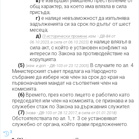
в)
е извършил умишлено престъпление от
общ характер, за което има влязла в сила
присъда;
г)
е налице невъзможност да изпълнява
задълженията си за срок по-дълъг от шест
месеца;
д)
(
3 исторически промени
, изм. - ДВ-84 от
е налице влязъл в
06.10.2023, в сила от 06.10.2023)
сила акт, с който е установен конфликт на
интереси по Закона за противодействие на
корупцията.
(5)
В случаите по ал. 4
(изм. и доп. - ДВ-103 от 23.12.2005)
Министерският съвет предлага на Народното
събрание да избере нов член за срок до края на
първоначалния мандат на съответния член на
комисията.
(6)
Времето, през което лицето е работило като
председател или член на комисията, се признава и за
служебен стаж по Закона за държавния служител.
(7)
(нова - ДВ-103 от 28.12.2017, в сила от 01.01.2018)
Обстоятелствата по ал. 1, т. 3 се установяват
служебно от органа, който прави предложението.
3