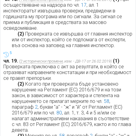
осъществяване на надзора по чл.
17
, ал. 1
инспекторатът извършва проверки, предвидени в
годишната му програма или по сигнали. За сигнал се
приема и публикация в средствата за масово
осведомяване.
(2)
Проверката се извършва от главния инспектор
или от инспектор, който се подпомага от експерти,
въз основа на заповед на главния инспектор.
5
чл. 19.
(1)
(
2 исторически промени
, изм. - ДВ-17 от 26.02.2019)
Проверката приключва с акт за резултати, в който се
отразяват направените констатации и при необходимост
се правят препоръки.
(2)
Когато при проверката бъде установено
нарушение на Регламент (ЕС) 2016/679 и на този
закон, в зависимост от характера и степента на
нарушението се прилагат мерките по чл.
58
,
параграф
2
, букви "а" - "ж" и "й" от Регламент (ЕС)
2016/679 или по чл.
80
, ал. 1, т. 3, 4 и 5 и/или се
налагат административни наказания в съответствие
с чл. 83 от Регламент (ЕС) 2016/679, както и по глава
девета.
(3)
Мерките по чл.
58
, параграф
2
, букви "а" - "ж" и