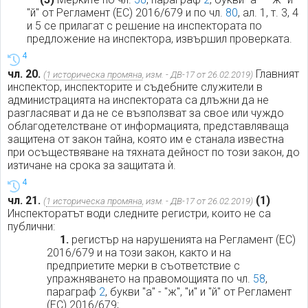
"й" от Регламент (ЕС) 2016/679 и по чл.
80
, ал. 1, т. 3, 4
и 5 се прилагат с решение на инспектората по
предложение на инспектора, извършил проверката.
4
чл. 20.
Главният
(
1 историческа промяна
, изм. - ДВ-17 от 26.02.2019)
инспектор, инспекторите и съдебните служители в
администрацията на инспектората са длъжни да не
разгласяват и да не се възползват за свое или чуждо
облагодетелстване от информацията, представляваща
защитена от закон тайна, която им е станала известна
при осъществяване на тяхната дейност по този закон, до
изтичане на срока за защитата ѝ.
4
чл. 21.
(1)
(
1 историческа промяна
, изм. - ДВ-17 от 26.02.2019)
Инспекторатът води следните регистри, които не са
публични:
1.
регистър на нарушенията на Регламент (ЕС)
2016/679 и на този закон, както и на
предприетите мерки в съответствие с
упражняването на правомощията по чл.
58
,
параграф
2
, букви "а" - "ж", "и" и "й" от Регламент
(ЕС) 2016/679;