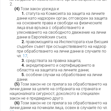
2.
(4)
Този закон урежда и:
1.
статута на Комисията за защита на личните
данни като надзорен орган, отговорен за защита
на основните права и свободи на физическите
лица във връзка с обработването и
улесняването на свободното движение на лични
данни в Европейския съюз;
2.
правомощията на Инспектората към Висшия
съдебен съвет при осъществяването на надзор
при обработването на лични данни в случаите по
чл.
17
;
3.
средствата за правна защита;
4.
акредитирането и сертифицирането в
областта на защитата на личните данни;
5.
особени случаи на обработване на лични
данни.
(5)
Този закон не се прилага за обработването на
лични данни за целите на отбраната на страната и
националната сигурност, доколкото в специален
закон не е предвидено друго.
(6)
Този закон не се прилага за обработването на
лични данни на починали лица, освен в случаите по чл.