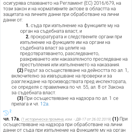
осигурява спазването на Регламент (ЕС) 2016/679, на
този закон и на нормативните актове в областта на
защитата на личните данни при обработване на лични
данни от:
1.
съда при изпълнение на функциите му на
орган на съдебната власт, и
2.
прокуратурата и следствените органи при
изпълнение на функциите им на органи на
съдебната власт за целите на
предотвратяването, разследването,
разкриването или наказателното преследване на
престъпления или изпълнението на наказания.
(2)
Редът за осъществяване на дейността по ал. 1,
включително за извършване на проверки и за
разглеждане на производствата пред инспектората,
се определя с правилника по чл. 55, ал. 8 от Закона
за съдебната власт.
(3)
При осъществяване на надзора по ал. 1 се
прилага и чл.
12а
.
2
чл. 17а.
(1)
При
(
1 историческа промяна
, изм. - ДВ-17 от 26.02.2019)
осъществяване на надзора при обработване на лични
данни от съда при изпълнение на функциите му на орган