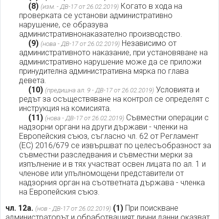
(8)
Когато в хода на
(изм. - ДВ-17 от 26.02.2019)
проверката се установи административно
нарушение, се образува
административнонаказателно производство.
(9)
Независимо от
(нова - ДВ-17 от 26.02.2019)
административното наказание, при установяване на
административно нарушение може да се приложи
принудителна административна мярка по глава
девета.
(10)
Условията и
(предишна ал. 9 - ДВ-17 от 26.02.2019)
редът за осъществяване на контрол се определят с
инструкция на комисията.
(11)
Съвместни операции с
(нова - ДВ-17 от 26.02.2019)
надзорни органи на други държави - членки на
Европейския съюз, съгласно чл. 62 от Регламент
(ЕС) 2016/679 се извършват по целесъобразност за
съвместни разследвания и съвместни мерки за
изпълнение и в тях участват освен лицата по ал. 1 и
членове или упълномощени представители от
надзорния орган на съответната държава - членка
на Европейския съюз.
чл. 12а.
(1)
При поискване
(нов - ДВ-17 от 26.02.2019)
администраторът и обработващият лични данни оказват