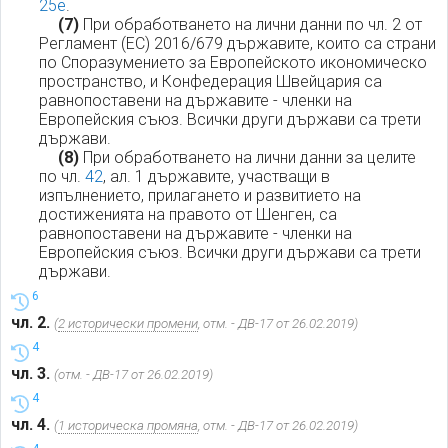
25е
.
(7)
При обработването на лични данни по чл. 2 от
Регламент (ЕС) 2016/679 държавите, които са страни
по Споразумението за Европейското икономическо
пространство, и Конфедерация Швейцария са
равнопоставени на държавите - членки на
Европейския съюз. Всички други държави са трети
държави.
(8)
При обработването на лични данни за целите
по чл.
42
, ал. 1 държавите, участващи в
изпълнението, прилагането и развитието на
достиженията на правото от Шенген, са
равнопоставени на държавите - членки на
Европейския съюз. Всички други държави са трети
държави.
6
чл. 2.
(
2 исторически промени
, отм. - ДВ-17 от 26.02.2019)
4
чл. 3.
(отм. - ДВ-17 от 26.02.2019)
4
чл. 4.
(
1 историческа промяна
, отм. - ДВ-17 от 26.02.2019)