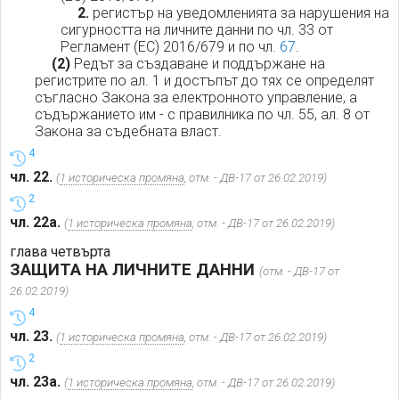
2.
регистър на уведомленията за нарушения на
сигурността на личните данни по чл. 33 от
Регламент (ЕС) 2016/679 и по чл.
67
.
(2)
Редът за създаване и поддържане на
регистрите по ал. 1 и достъпът до тях се определят
съгласно Закона за електронното управление, а
съдържанието им - с правилника по чл. 55, ал. 8 от
Закона за съдебната власт.
4
чл. 22.
(
1 историческа промяна
, отм. - ДВ-17 от 26.02.2019)
2
чл. 22а.
(
1 историческа промяна
, отм. - ДВ-17 от 26.02.2019)
глава четвърта
ЗАЩИТА НА ЛИЧНИТЕ ДАННИ
(отм. - ДВ-17 от
26.02.2019)
4
чл. 23.
(
1 историческа промяна
, отм. - ДВ-17 от 26.02.2019)
2
чл. 23а.
(
1 историческа промяна
, отм. - ДВ-17 от 26.02.2019)