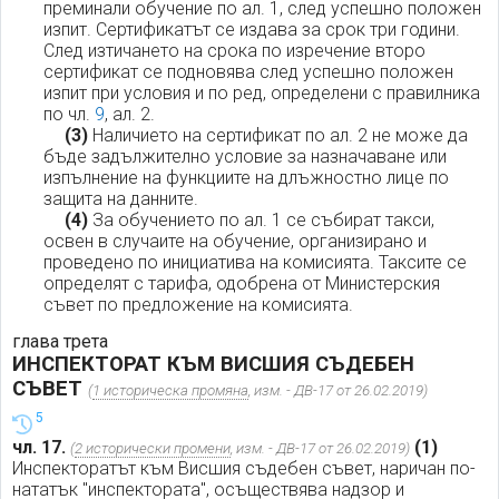
преминали обучение по ал. 1, след успешно положен
изпит. Сертификатът се издава за срок три години.
След изтичането на срока по изречение второ
сертификат се подновява след успешно положен
изпит при условия и по ред, определени с правилника
по чл.
9
, ал. 2.
(3)
Наличието на сертификат по ал. 2 не може да
бъде задължително условие за назначаване или
изпълнение на функциите на длъжностно лице по
защита на данните.
(4)
За обучението по ал. 1 се събират такси,
освен в случаите на обучение, организирано и
проведено по инициатива на комисията. Таксите се
определят с тарифа, одобрена от Министерския
съвет по предложение на комисията.
глава трета
ИНСПЕКТОРАТ КЪМ ВИСШИЯ СЪДЕБЕН
СЪВЕТ
(
1 историческа промяна
, изм. - ДВ-17 от 26.02.2019)
5
чл. 17.
(1)
(
2 исторически промени
, изм. - ДВ-17 от 26.02.2019)
Инспекторатът към Висшия съдебен съвет, наричан по-
нататък "инспектората", осъществява надзор и