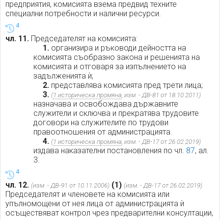
предприятия, комисията взема предвид техните
специални потребности и налични ресурси.
4
чл. 11.
Председателят на комисията:
1.
организира и ръководи дейността на
комисията съобразно закона и решенията на
комисията и отговаря за изпълнението на
задълженията ѝ;
2.
представлява комисията пред трети лица;
3.
(
1 историческа промяна
, изм. - ДВ-81 от 18.10.2011)
назначава и освобождава държавните
служители и сключва и прекратява трудовите
договори на служителите по трудови
правоотношения от администрацията.
4.
(
1 историческа промяна
, изм. - ДВ-17 от 26.02.2019)
издава наказателни постановления по чл.
87
, ал.
3.
4
чл. 12.
(1)
(изм. - ДВ-91 от 10.11.2006)
(изм. - ДВ-17 от 26.02.2019)
Председателят и членовете на комисията или
упълномощени от нея лица от администрацията ѝ
осъществяват контрол чрез предварителни консултации,