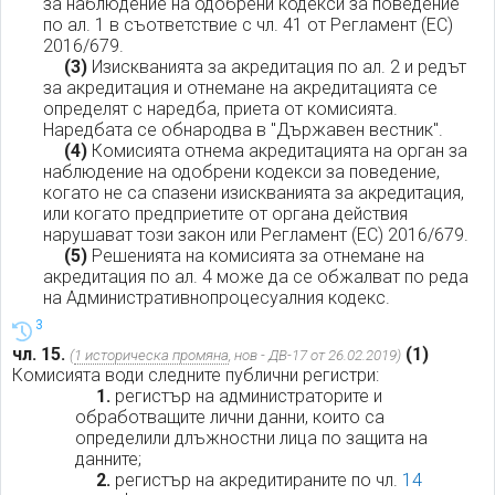
за наблюдение на одобрени кодекси за поведение
по ал. 1 в съответствие с чл. 41 от Регламент (ЕС)
2016/679.
(3)
Изискванията за акредитация по ал. 2 и редът
за акредитация и отнемане на акредитацията се
определят с наредба, приета от комисията.
Наредбата се обнародва в "Държавен вестник".
(4)
Комисията отнема акредитацията на орган за
наблюдение на одобрени кодекси за поведение,
когато не са спазени изискванията за акредитация,
или когато предприетите от органа действия
нарушават този закон или Регламент (ЕС) 2016/679.
(5)
Решенията на комисията за отнемане на
акредитация по ал. 4 може да се обжалват по реда
на Административнопроцесуалния кодекс.
3
чл. 15.
(1)
(
1 историческа промяна
, нов - ДВ-17 от 26.02.2019)
Комисията води следните публични регистри:
1.
регистър на администраторите и
обработващите лични данни, които са
определили длъжностни лица по защита на
данните;
2.
регистър на акредитираните по чл.
14