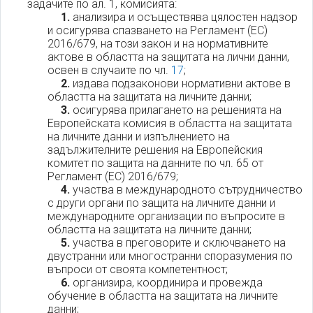
задачите по ал. 1, комисията:
1.
анализира и осъществява цялостен надзор
и осигурява спазването на Регламент (ЕС)
2016/679, на този закон и на нормативните
актове в областта на защитата на лични данни,
освен в случаите по чл.
17
;
2.
издава подзаконови нормативни актове в
областта на защитата на личните данни;
3.
осигурява прилагането на решенията на
Европейската комисия в областта на защитата
на личните данни и изпълнението на
задължителните решения на Европейския
комитет по защита на данните по чл. 65 от
Регламент (ЕС) 2016/679;
4.
участва в международното сътрудничество
с други органи по защита на личните данни и
международните организации по въпросите в
областта на защитата на личните данни;
5.
участва в преговорите и сключването на
двустранни или многостранни споразумения по
въпроси от своята компетентност;
6.
организира, координира и провежда
обучение в областта на защитата на личните
данни;