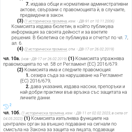
7.
издава общи и нормативни административни
актове, свързани с правомощията ѝ, в случаите,
предвидени в закон.
(3)
(
1 историческа промяна
, изм. - ДВ-91 от 10.11.2006)
Комисията издава бюлетин, в който публикува
информация за своята дейност и за взетите
решения. В бюлетина се публикува и отчетът по чл.
7
,
ал. 6.
(4)
(
2 исторически промени
, отм. - ДВ-17 от 26.02.2019)
чл. 10а.
(1)
Комисията упражнява
(нов - ДВ-17 от 26.02.2019)
правомощията по чл. 58 от Регламент (ЕС) 2016/679.
(2)
Комисията има и следните правомощия:
1.
сезира съда за нарушаване на Регламент
(ЕС) 2016/679;
2.
дава указания, издава насоки, препоръки и
най-добри практики във връзка със защитата на
личните данни.
2
чл. 10б.
(
1 историческа промяна
, изм. - ДВ-11 от 02.02.2023, в сила от
(1)
Комисията изпълнява функциите на
04.05.2023)
централен орган за външно подаване на сигнали по
смисъла на Закона за защита на лицата, подаващи