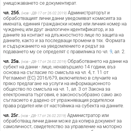
унищожаването се документират.
чл. 25б.
Администраторът и
(нов - ДВ-17 от 26.02.2019)
обработващият лични данни уведомяват комисията за
имената, единния граждански номер или личния номер на
чужденец или друг аналогичен идентификатор, и за
данните за контакт на длъжностното лице по защита на
данните, както и за последващи промени в тях. Формата
и съдържанието на уведомлението и редът за
подаването му се определят с правилника по чл.
9
, ал. 2.
чл. 25в.
Обработването на данни на
(нов - ДВ-17 от 26.02.2019)
субект на данни - лице, ненавършило 14 години, въз
основа на съгласие по смисъла на чл. 4, т. 11 от
Регламент (ЕС) 2016/679, включително в случаите на
пряко предлагане на услуги на информационното
общество по смисъла на чл. 1, ал. 3 от Закона за
електронната търговия, е законосъобразно само ако
съгласието е дадено от упражняващия родителски
права родител или от настойника на субекта на данните.
чл. 25г.
Администратор или
(нов - ДВ-17 от 26.02.2019)
обработващ лични данни може да копира документ за
самоличност, свидетелство за управление на моторно