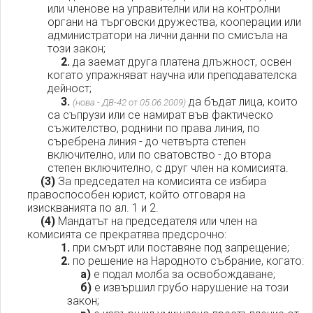
или членове на управителни или на контролни
органи на търговски дружества, кооперации или
администратори на лични данни по смисъла на
този закон;
2.
да заемат друга платена длъжност, освен
когато упражняват научна или преподавателска
дейност;
3.
да бъдат лица, които
(нова - ДВ-42 от 05.06.2009)
са съпрузи или се намират във фактическо
съжителство, роднини по права линия, по
съребрена линия - до четвърта степен
включително, или по сватовство - до втора
степен включително, с друг член на комисията.
(3)
За председател на комисията се избира
правоспособен юрист, който отговаря на
изискванията по ал. 1 и 2.
(4)
Мандатът на председателя или член на
комисията се прекратява предсрочно:
1.
при смърт или поставяне под запрещение;
2.
по решение на Народното събрание, когато:
а)
е подал молба за освобождаване;
б)
е извършил грубо нарушение на този
закон;