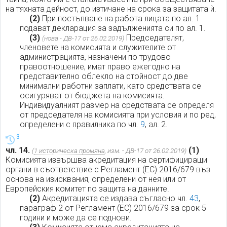
на тяхната дейност, до изтичане на срока за защитата ѝ.
(2)
При постъпване на работа лицата по ал. 1
подават декларация за задълженията си по ал. 1.
(3)
Председателят,
(нова - ДВ-17 от 26.02.2019)
членовете на комисията и служителите от
администрацията, назначени по трудово
правоотношение, имат право ежегодно на
представително облекло на стойност до две
минимални работни заплати, като средствата се
осигуряват от бюджета на комисията.
Индивидуалният размер на средствата се определя
от председателя на комисията при условия и по ред,
определени с правилника по чл.
9
, ал. 2.
3
чл. 14.
(1)
(
1 историческа промяна
, изм. - ДВ-17 от 26.02.2019)
Комисията извършва акредитация на сертифициращи
органи в съответствие с Регламент (ЕС) 2016/679 въз
основа на изисквания, определени от нея или от
Европейския комитет по защита на данните.
(2)
Акредитацията се издава съгласно чл.
43
,
параграф 2 от Регламент (ЕС) 2016/679 за срок 5
години и може да се поднови.