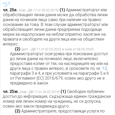
2
чл. 25е.
(1)
Администраторът или
(нов - ДВ-17 от 26.02.2019)
обработващият лични данни може да обработва лични
данни на починали лица само при наличие на правно
основание за това. В тези случаи администраторът или
обработващият лични данни предприема подходящи
мерки за недопускане на неблагоприятно засягане на
правата и свободите на други лица или на обществен
интерес.
(2)
(доп. - ДВ-11 от 02.02.2023, в сила от 04.05.2023)
Администраторът осигурява при поискване достъп
до лични данни на починало лице, включително
предоставя копие от тях, на наследниците му или на
други лица с правен интерес, в сроковете по чл.
12
,
параграфи 3 и 4, и при условията на параграфи 5 и 6
от Регламент (ЕС) 2016/679, освен ако друго не е
предвидено в закон.
чл. 25ж.
(1)
Свободен публичен
(нов - ДВ-17 от 26.02.2019)
достъп до информация, съдържаща единен граждански
номер или личен номер на чужденец, не се допуска,
освен ако закон предвижда друго.
(2)
Администраторите, предоставящи услуги по