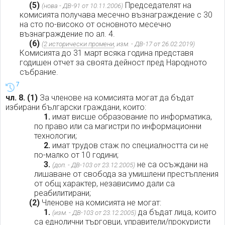
(5)
Председателят на
(нова - ДВ-91 от 10.11.2006)
комисията получава месечно възнаграждение с 30
на сто по-високо от основното месечно
възнаграждение по ал. 4.
(6)
(
2 исторически промени
, изм. - ДВ-17 от 26.02.2019)
Комисията до 31 март всяка година представя
годишен отчет за своята дейност пред Народното
събрание.
7
чл. 8.
(1)
За членове на комисията могат да бъдат
избирани български граждани, които:
1.
имат висше образование по информатика,
по право или са магистри по информационни
технологии;
2.
имат трудов стаж по специалността си не
по-малко от 10 години;
3.
не са осъждани на
(доп. - ДВ-103 от 23.12.2005)
лишаване от свобода за умишлени престъпления
от общ характер, независимо дали са
реабилитирани;
(2)
Членове на комисията не могат:
1.
да бъдат лица, които
(изм. - ДВ-103 от 23.12.2005)
са еднолични търговци, управители/прокуристи