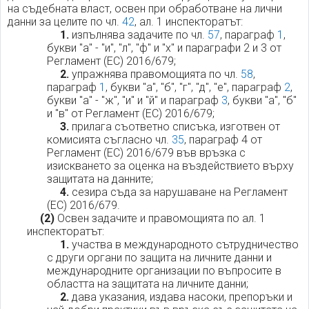
на съдебната власт, освен при обработване на лични
данни за целите по чл.
42
, ал. 1 инспекторатът:
1.
изпълнява задачите по чл.
57
, параграф
1
,
букви "а" - "и", "л", "ф" и "х" и параграфи 2 и 3 от
Регламент (ЕС) 2016/679;
2.
упражнява правомощията по чл.
58
,
параграф
1
, букви "а", "б", "г", "д", "е", параграф
2
,
букви "а" - "ж", "и" и "й" и параграф
3
, букви "а", "б"
и "в" от Регламент (ЕС) 2016/679;
3.
прилага съответно списъка, изготвен от
комисията съгласно чл.
35
, параграф 4 от
Регламент (ЕС) 2016/679 във връзка с
изискването за оценка на въздействието върху
защитата на данните;
4.
сезира съда за нарушаване на Регламент
(ЕС) 2016/679.
(2)
Освен задачите и правомощията по ал. 1
инспекторатът:
1.
участва в международното сътрудничество
с други органи по защита на личните данни и
международните организации по въпросите в
областта на защитата на личните данни;
2.
дава указания, издава насоки, препоръки и