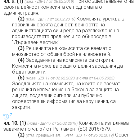
чл. 9.
(1)
При осъществяването на
(изм. - ДВ-17 от 26.02.2019)
своята дейност комисията се подпомага от
администрация.
(2)
Комисията урежда в
(изм. - ДВ-17 от 26.02.2019)
правилник своята дейност, дейността на
администрацията си и реда за разглеждане на
производствата пред нея и го обнародва в
"Държавен вестник".
(3)
Решенията на комисията се вземат с
мнозинство от общия брой на членовете ѝ.
(4)
Заседанията на комисията са открити.
Комисията може да реши отделни заседания да
бъдат закрити.
(5)
(нова - ДВ-11 от 02.02.2023, в сила от 04.05.2023)
Заседанията на комисията, на които се вземат
решения в изпълнение на Закона за защита на
лицата, подаващи сигнали или публично
оповестяващи информация за нарушения, са
закрити.
7
чл. 10.
(1)
Комисията изпълнява
(нова - ДВ-17 от 26.02.2019)
задачите по чл. 57 от Регламент (ЕС) 2016/679.
(2)
Освен
(отм., предишна ал. 1, изм. - ДВ-17 от 26.02.2019)