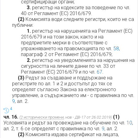
сертифициращи органи;
3.
регистър на кодексите за поведение по чл.
40 от Регламент (ЕС) 2016/679.
(2)
Комисията води следните регистри, които не са
публични:
1.
регистър на нарушенията на Регламент (ЕС)
2016/679 и на този закон, както и на
предприетите мерки в съответствие с
упражняването на правомощията по чл.
58
,
параграф 2 от Регламент (ЕС) 2016/679;
2.
регистър на уведомленията за нарушения на
сигурността на личните данни по чл. 33 от
Регламент (ЕС) 2016/679 и по чл.
67
.
(3)
Редът за създаване и поддържане на
регистрите по ал. 1 и 2 и достъпът до тях се
определят съгласно Закона за електронното
управление, а съдържанието им - с правилника по чл.
9
, ал. 2.
4
чл. 16.
(1)
(
2 исторически промени
, нов - ДВ-17 от 26.02.2019)
Условията и редът за провеждане на обучение по чл.
10
,
ал. 2, т. 6 се определят с правилника по чл.
9
, ал. 2.
(2)
Комисията издава сертификат на лицата,