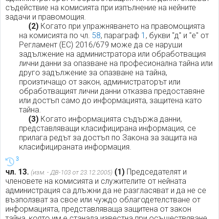
съдействие на комисията при изпълнение на нейните
задачи и правомощия.
(2)
Когато при упражняването на правомощията
на комисията по чл.
58
, параграф
1
, букви "д" и "е" от
Регламент (ЕС) 2016/679 може да се наруши
задължение на администратора или обработващия
лични данни за опазване на професионална тайна или
друго задължение за опазване на тайна,
произтичащо от закон, администраторът или
обработващият лични данни отказва предоставяне
или достъп само до информацията, защитена като
тайна.
(3)
Когато информацията съдържа данни,
представляващи класифицирана информация, се
прилага редът за достъп по Закона за защита на
класифицираната информация.
3
чл. 13.
(1)
Председателят и
(изм. - ДВ-103 от 23.12.2005)
членовете на комисията и служителите от нейната
администрация са длъжни да не разгласяват и да не се
възползват за свое или чуждо облагодетелстване от
информацията, представляваща защитена от закон
тайна, която им е станала известна при осъществяване