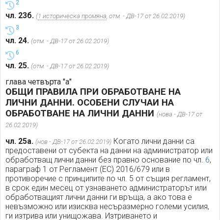
2
чл. 23б.
(
1 историческа промяна
, отм. - ДВ-17 от 26.02.2019)
3
чл. 24.
(отм. - ДВ-17 от 26.02.2019)
6
чл. 25.
(отм. - ДВ-17 от 26.02.2019)
глава четвърта "а"
ОБЩИ ПРАВИЛА ПРИ ОБРАБОТВАНЕ НА
ЛИЧНИ ДАННИ. ОСОБЕНИ СЛУЧАИ НА
ОБРАБОТВАНЕ НА ЛИЧНИ ДАННИ
(нова - ДВ-17 от
26.02.2019)
чл. 25а.
Когато лични данни са
(нов - ДВ-17 от 26.02.2019)
предоставени от субекта на данни на администратор или
обработващ лични данни без правно основание по чл.
6
,
параграф 1 от Регламент (ЕС) 2016/679 или в
противоречие с принципите по чл. 5 от същия регламент,
в срок един месец от узнаването администраторът или
обработващият лични данни ги връща, а ако това е
невъзможно или изисква несъразмерно големи усилия,
ги изтрива или унищожава. Изтриването и