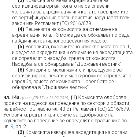
(3)
Комисията отнема акредитацията на
сертифициращ орган, когато не са спазени
условията за акредитация или когато предприетите
от сертифициращия орган действия нарушават този
закон или Регламент (ЕС) 2016/679.
(4)
Решенията на комисията за отнемане на
акредитация по ал. 3 може да се обжалват по реда
на Административнопроцесуалния кодекс.
(5)
Условията, включително изискванията по ал. 1,
и редът за акредитация и отнемане на акредитацията
се определят с наредба, приета от комисията.
Наредбата се обнародва в "Държавен вестник".
(6)
Критериите, механизмите и процедурите за
сертифициране, печати и маркировки се определят с
наредба, приета от комисията. Наредбата се
обнародва в "Държавен вестник".
чл. 14а.
(1)
Комисията одобрява
(нов - ДВ-17 от 26.02.2019)
проекти на кодекси за поведение по сектори и области
на дейност съгласно чл. 40 от Регламент (ЕС) 2016/679.
Условията, редът и критериите за одобряване на
кодексите за поведение се определят с правилника по
чл.
9
, ал. 2.
(2)
Комисията извършва акредитация на органи