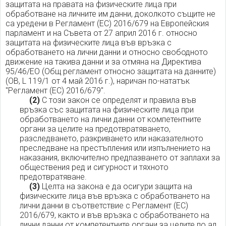
защитата на правата на физическите лица при
обработване на личните им данни, доколкото същите не
са уредени в Регламент (ЕС) 2016/679 на Европейския
парламент и на Съвета от 27 април 2016 г. относно
защитата на физическите лица във връзка с
обработването на лични данни и относно свободното
движение на такива данни и за отмяна на Директива
95/46/ЕО (Общ регламент относно защитата на данните)
(ОВ, L 119/1 от 4 май 2016 г.), наричан по-нататък
"Регламент (ЕС) 2016/679".
(2)
С този закон се определят и правила във
връзка със защитата на физическите лица при
обработването на лични данни от компетентните
органи за целите на предотвратяването,
разследването, разкриването или наказателното
преследване на престъпления или изпълнението на
наказания, включително предпазването от заплахи за
обществения ред и сигурност и тяхното
предотвратяване.
(3)
Целта на закона е да осигури защита на
физическите лица във връзка с обработването на
лични данни в съответствие с Регламент (ЕС)
2016/679, както и във връзка с обработването на
лични данни от компетентните органи за целите по ал.