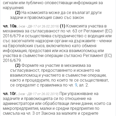
сигнали или публично оповестяващи информация за
нарушения.
(2)
На комисията може да се възлагат други
задачи и правомощия само със закон.
чл. 10в.
(1)
Комисията участва в
(нов - ДВ-17 от 26.02.2019)
механизма за съгласуваност по чл. 63 от Регламент (ЕС)
2016/679 и осъществява сътрудничество с водещия или
със засегнатите надзорни органи на държавите - членки
на Европейския съюз, включително като обменя
информация, предоставя или иска взаимопомощ или
участва в съвместни операции съгласно Регламент (ЕС)
2016/679.
(2)
Формите на участие в механизма за
съгласуваност, предоставянето и искането на
взаимопомощ и участието в съвместни операции,
както и процедурите, по които те се осъществяват,
се определят с правилника по чл.
9
, ал. 2.
чл. 10г.
При упражняване на
(нов - ДВ-17 от 26.02.2019)
задачите и правомощията си по отношение на
администратори или обработващи лични данни, които са
микропредприятия, малки и средни предприятия по
смисъла на чл. 3 от Закона за малките и средните