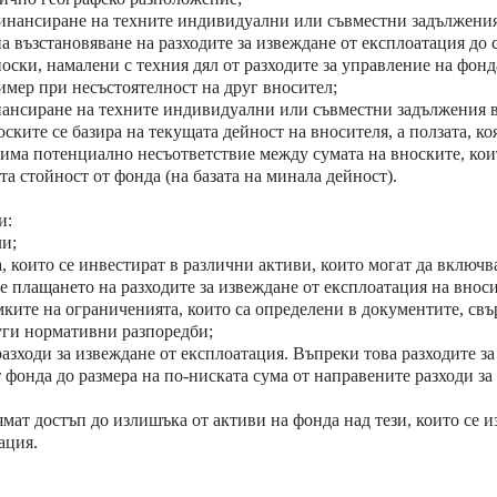
финансиране на техните индивидуални или съвместни задължения
а възстановяване на разходите за извеждане от експлоатация до 
оски, намалени с техния дял от разходите за управление на фон
имер при несъстоятелност на друг вносител;
нансиране на техните индивидуални или съвместни задължения в
ските се базира на текущата дейност на вносителя, а ползата, ко
и има потенциално несъответствие между сумата на вноските, кои
та стойност от фонда (на базата на минала дейност).
и:
ли;
 които се инвестират в различни активи, които могат да включв
 плащането на разходите за извеждане от експлоатация на вноси
мките на ограниченията, които са определени в документите, свъ
уги нормативни разпоредби;
азходи за извеждане от експлоатация. Въпреки това разходите за
 фонда до размера на по-ниската сума от направените разходи за
мат достъп до излишъка от активи на фонда над тези, които се и
ация.