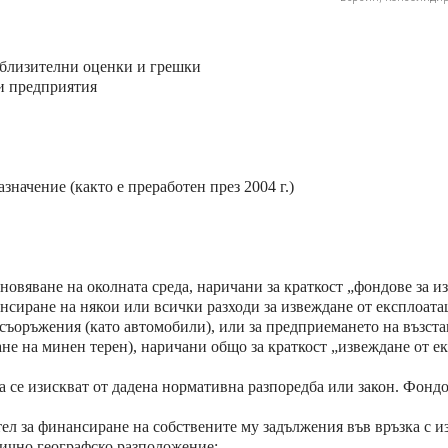
иблизителни оценки и грешки
и предприятия
начение (както е преработен през 2004 г.)
новяване на околната среда, наричани за краткост „фондове за и
ансиране на някои или всички разходи за извеждане от експлоата
съоръжения (като автомобили), или за предприемането на възста
ане на минен терен), наричани общо за краткост „извеждане от е
 се изискват от дадена нормативна разпоредба или закон. Фондо
ел за финансиране на собствените му задължения във връзка с и
лично географско разположение;