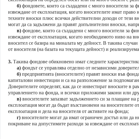
б)
фондовете, които са създадени с много вносители за 
извеждане от експлоатация, когато вносителите имат право н
техните вноски плюс всички действителни доходи от тези вн
могат да са задължени да правят допълнителни вноски, напр
в)
фондове, които са създадени с много вносители за фи
извеждане от експлоатация, когато необходимото ниво на вно
вносител се базира на миналата му дейност. В такива случа
от вносителя (на базата на текущата дейност) и реализируема
3.
Такива фондове обикновено имат следните характеристик
а)
фондът се управлява отделно от независими доверите
б)
предприятията (вносителите) правят вноски във фонда,
капиталови инвестиции и са на разположение за подпомагане
Доверителите определят, как да се инвестират вноските в ра
управлението на фонда, и всички приложими закони или др
в)
вносителите запазват задължението си за плащане на р
експлоатация могат да бъдат възстановени на вносителите от
експлоатация и дела на вносителя от активите на фонда;
г)
вносителите могат да имат ограничен достъп или да ня
покриване на допустимите разходи за извеждане от експлоат