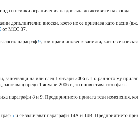
онда и всички ограничения на достъпа до активите на фонда.
лни допълнителни вноски, което не се признава като пасив (вж
6
от МСС 37.
съгласно параграф
9
, той прави оповестяванията, които се изискв
, започващи на или след 1 януари 2006 г. По-ранното му прилаг
 започващ преди 1 януари 2006 г., то оповестява този факт.
ха параграфи 8 и 9. Предприятието прилага тези изменения, ко
раграф
5
и се заличават параграфи 14А и 14В. Предприятието прил