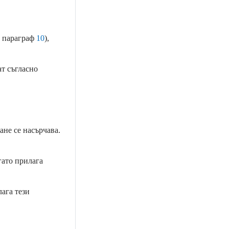
. параграф
10
),
ат съгласно
ане се насърчава.
гато прилага
ага тези