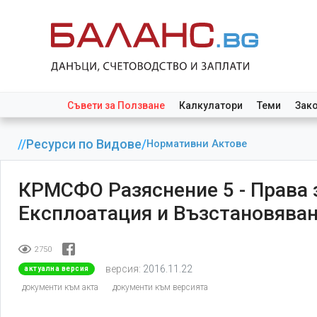
Съвети за Ползване
Калкулатори
Теми
Зак
//
Ресурси по Видове
/
Нормативни Актове
КРМСФО Разяснение 5 - Права 
Експлоатация и Възстановяван
2750
версия:
2016.11.22
актуална версия
документи към акта
документи към версията