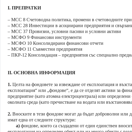
I.
ПРЕПРАТКИ
– МСС 8 Счетоводна политика, промени в счетоводните пр
– МСС 28 Инвестиции в асоциирани предприятия и свързан
– МСС 37 Провизии, условни пасиви и условни активи
– МСФО 9 Финансови инструменти
– МСФО 10 Консолидирани финансови отчети
– МСФО 11 Съвместни предприятия
– ПКР-12 Консолидация – предприятия със специално предназ
II.
ОСНОВНА ИНФОРМАЦИЯ
1.
Целта на фондовете за извеждане от експлоатация и възста
експлоатация“ или „фондове“, е да се отделят активи за фин
предприятие (като атомна електроцентрала) или определени 
околната среда (като пречистване на водата или възстановяв
2.
Вноските в тези фондове могат да бъдат доброволни или да
имат една от следните структури:
а)
фондове, които са създадени от един единствен вносит
експлоатация на определен обект или на много обекти с раз