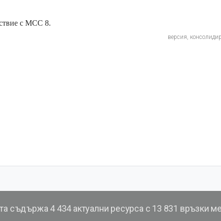
ствие с МСС 8.
версия, консолиди
та съдържа
4 434 актуални ресурса с 13 831 връзки м