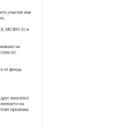
ето участие във
то.
 10, МСФО 11 и
овяване на
сума от:
та от фонда
 друг вносител
ълнението на
телят признава