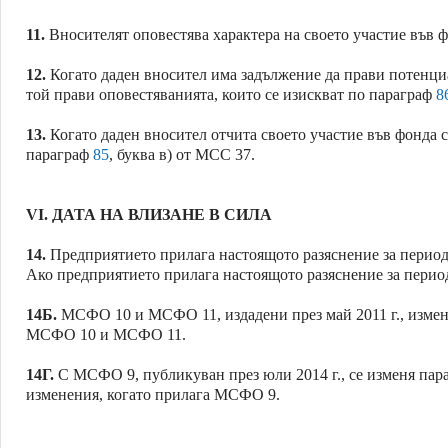
11.
Вносителят оповестява характера на своето участие във ф
12.
Когато даден вносител има задължение да прави потенциа
той прави оповестяванията, които се изискват по параграф
8
13.
Когато даден вносител отчита своето участие във фонда 
параграф
85
, буква в) от МСС 37.
VI.
ДАТА НА ВЛИЗАНЕ В СИЛА
14.
Предприятието прилага настоящото разяснение за периоди
Ако предприятието прилага настоящото разяснение за период,
14Б.
МСФО 10 и МСФО 11, издадени през май 2011 г., измени
МСФО 10 и МСФО 11.
14Г.
С МСФО 9, публикуван през юли 2014 г., се изменя па
изменения, когато прилага МСФО 9.