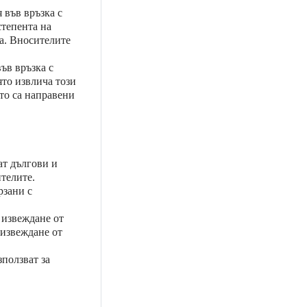
 във връзка с
степента на
да. Вносителите
ъв връзка с
ято извлича този
то са направени
ат дългови и
телите.
рзани с
 извеждане от
 извеждане от
зползват за