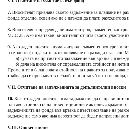
V.I.
Отчитане на участието във фонд
7.
Вносителят признава своето задължение за плащане на разх
фонда отделно, освен ако не е длъжен да плати разходите за
8.
Вносителят определя дали има контрол, съвместен контр
МСС 28. Ако има такъв, вносителят отчита своето участие в
9.
Ако даден вносител няма контрол, съвместен контрол или 
разходи от фонда като възстановяване на разходи съгласно М
а)
сумата на признатото задължение във връзка с извежда
б)
дела на вносителя от справедливата стойност на нетни
Промените в балансовата стойност на правото за получаване
трябва да се признават в печалбата или загубата за периода,
V.II.
Отчитане на задълженията за допълнителни вноски
10.
Когато даден вносител има задължение да направи потен
или ако стойността на инвестиционните активи, държани от ф
задълженията на фонда във връзка с възстановяване на разхо
задължение само ако има вероятност да бъдат направени до
V.III.
Оповестяване