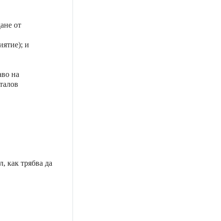
ане от
иятие); и
аво на
италов
, как трябва да