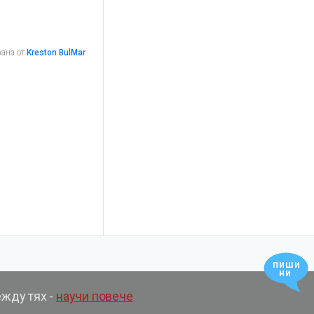
рана от
Kreston BulMar
пиши
ни
ежду тях -
научи повече