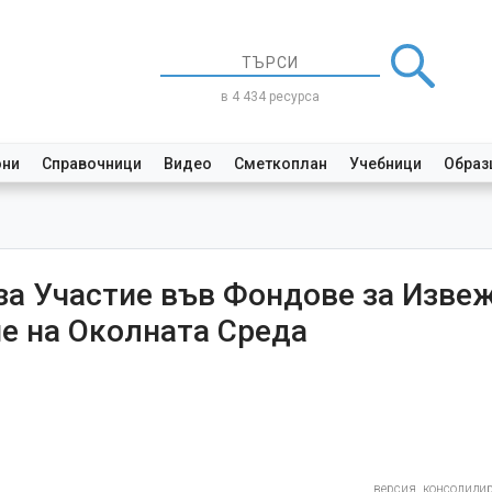
в 4 434 ресурса
они
Справочници
Видео
Сметкоплан
Учебници
Образ
за Участие във Фондове за Изве
е на Околната Среда
версия, консолиди