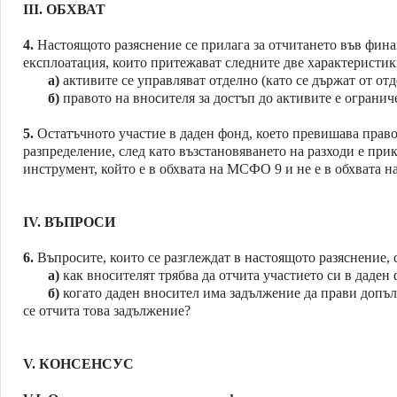
III.
ОБХВАТ
4.
Настоящото разяснение се прилага за отчитането във фина
експлоатация, които притежават следните две характеристик
а)
активите се управляват отделно (като се държат от от
б)
правото на вносителя за достъп до активите е огранич
5.
Остатъчното участие в даден фонд, което превишава право
разпределение, след като възстановяването на разходи е пр
инструмент, който е в обхвата на МСФО 9 и не е в обхвата н
IV.
ВЪПРОСИ
6.
Въпросите, които се разглеждат в настоящото разяснение, 
а)
как вносителят трябва да отчита участието си в даден
б)
когато даден вносител има задължение да прави допъл
се отчита това задължение?
V.
КОНСЕНСУС