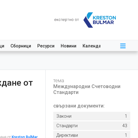
ци
Сборници
Ресурси
Новини
Календар
ждане от
тема
Международни Счетоводни
Стандарти
свързани документи:
Закони
1
Стандарти
43
Директиви
1
рана от
Kreston BulMar