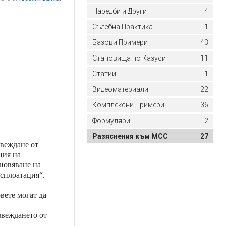
Наредби и Други
4
Съдебна Практика
1
Базови Примери
43
Становища по Казуси
11
Статии
1
Видеоматериали
22
Комплексни Примери
36
Формуляри
2
Разяснения към МСС
27
звеждане от
ция на
новяване на
ксплоатация“.
вете могат да
звеждането от