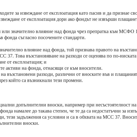
одите за извеждане от експлоатация като пасив и да признае сво
 извеждане от експлоатация дори ако фондът не извърши плащане
ол или значително влияние над фонда чрез препратка към МСФО
ъв фонда съгласно посочените стандарти.
значително влияние над фонда, той признава правото на възстан
СС 37. Това възстановяване на разходи се оценява по по-ниската 
не от експлоатация; и
те активи на фонда, отнасящи се към вносители.
 на възстановени разходи, различни от вноските във и плащания
 през който са възникнали тези промени.
циални допълнителни вноски, например при несъстоятелност на
онда намалее до такава степен, че те да са недостатъчни за изп
ди, тези задължения са условни и са в обхвата на МСС 37. Вноси
пълнителни вноски.