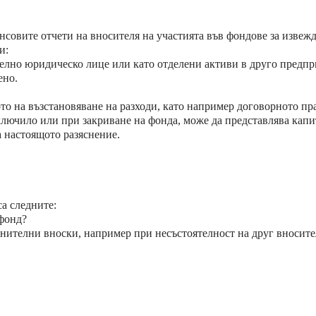
нсовите отчети на вносителя на участията във фондове за извежд
и:
делно юридическо лице или като отделени активи в друго предпр
ено.
то на възстановяване на разходи, като например договорното пр
иключило или при закриване на фонда, може да представлява кап
а настоящото разяснение.
са следните:
 фонд?
нителни вноски, например при несъстоятелност на друг вносител