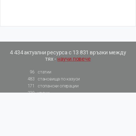
4 434 актуални ресурса с 13 831 връзки между
тях -
научи повече
96
статии
483
становища по казуси
171
стопански операции
230
уроци
575
базови примери към членове
217
сметки от сметкоплан
140
видеоуроци
177
примерни документи
31
калкулатори
129
примери към калкулатори