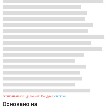
скрито платено съдържание: 152 думи;
отключи
Основано на