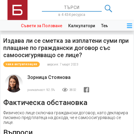
в 4 434 ресурса
Съвети за Ползване
Калкулатори
Теми
Закони
Издава ли се сметка за изплатени суми при
плащане по граждански договор със
самоосигуряващо се лице?
версия: 7 март 2023
чака актуализация
Зорница Стоянова
уникалност:
92.5%
3832
Фактическа обстановка
Физическо лице сключва граждански договор, като декларира
писмено пред платеца на дохода, че е самоосигуряващо се
лице.
Въпроси