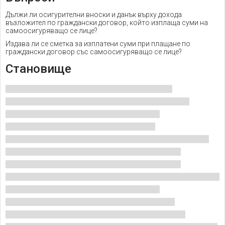
Дължи ли осигурителни вноски и данък върху дохода
възложител по граждански договор, който изплаща суми на
самоосигуряващо се лице?
Издава ли се сметка за изплатени суми при плащане по
граждански договор със самоосигуряващо се лице?
Становище