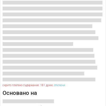
скрито платено съдържание: 181 думи;
отключи
Основано на