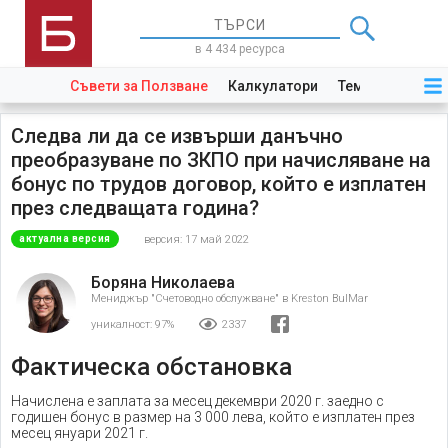
в 4 434 ресурса
Съвети за Ползване
Калкулатори
Теми
Закони
Следва ли да се извърши данъчно
преобразуване по ЗКПО при начисляване на
бонус по трудов договор, който е изплатен
през следващата година?
версия: 17 май 2022
актуална версия
Боряна Николаева
Мениджър "Счетоводно обслужване" в Kreston BulMar
уникалност:
97%
2337
Фактическа обстановка
Начислена е заплата за месец декември 2020 г. заедно с
годишен бонус в размер на 3 000 лева, който е изплатен през
месец януари 2021 г.