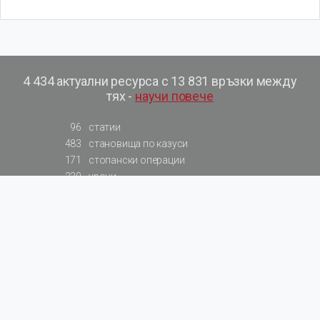
4 434 актуални ресурса с 13 831 връзки между
тях -
научи повече
96
статии
483
становища по казуси
171
стопански операции
230
уроци
575
базови примери към членове
217
сметки от сметкоплан
140
видеоуроци
177
примерни документи
31
калкулатори
129
примери към калкулатори
200
фишове на НАП
578
резюмирани разпоредби